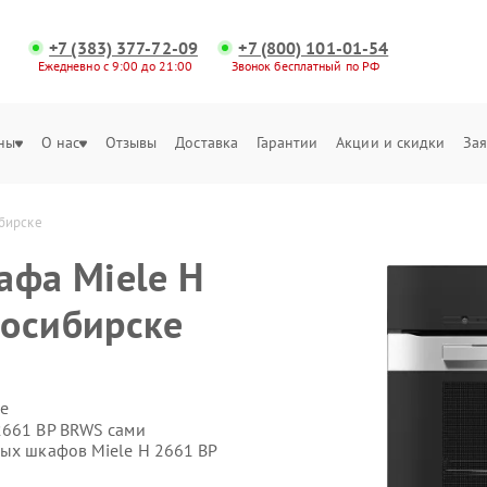
+7 (383) 377-72-09
+7 (800) 101-01-54
Ежедневно с 9:00 до 21:00
Звонок бесплатный по РФ
ны
О нас
Отзывы
Доставка
Гарантии
Акции и скидки
Зая
ибирске
афа Miele H
восибирске
е
2661 BP BRWS сами
вых шкафов Miele H 2661 BP