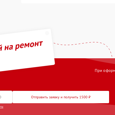
й на ремонт
При оформл
Отправить заявку и получить 1500 ₽
сти