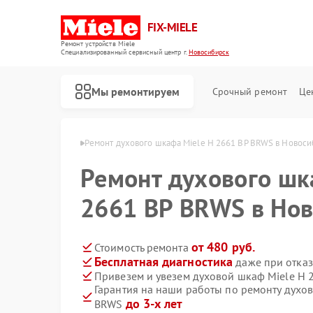
FIX-MIELE
Ремонт устройств Miele
Специализированный cервисный центр г.
Новосибирск
Мы ремонтируем
Срочный ремонт
Це
ele в Новосибирске
Ремонт духового шкафа Miele H 2661 BP BRWS в Новос
Ремонт духового шк
2661 BP BRWS в Но
от 480 руб.
Стоимость ремонта
Бесплатная диагностика
даже при отказ
Привезем и увезем духовой шкаф Miele H 
Гарантия на наши работы по ремонту духо
до 3-х лет
BRWS
Ремонт роботов-пылесосов Miele
Ремонт стиральных машин Miele
Ремонт посудомоечных машин Miele
Ремонт варочных панелей Miele
Ремонт микроволновых печей Miele
Ремонт парогенераторов Miele
Ремонт гладильных систем Miele
Ремонт вертикальных пылесосов Miele
Ремонт сушильных машин Miele