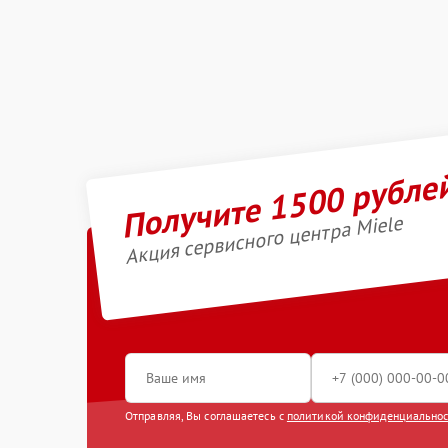
Получите 1500 рубле
Акция сервисного центра Miele
Отправляя, Вы соглашаетесь с
политикой конфиденциально