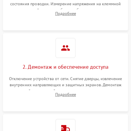
состояния проводки. Измерение напряжения на клеммной
колодке. Анализ жалоб на проблемы с нагревом,
Подробнее
конвекцией, панелью управления или блокировкой дверцы.
2. Демонтаж и обеспечение доступа
Отключение устройства от сети. Снятие дверцы, извлечение
внутренних направляющих и защитных экранов. Демонтаж
задней или верхней панели для прямого доступа к
Подробнее
нагревательным элементам, плате и вентиляторам.