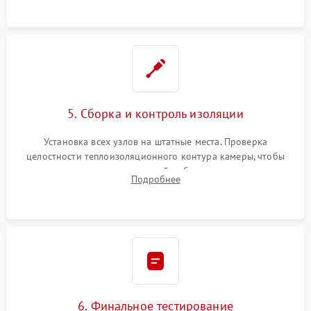
уплотнителя.
5. Сборка и контроль изоляции
Установка всех узлов на штатные места. Проверка
целостности теплоизоляционного контура камеры, чтобы
исключить перегрев кухонной мебели и потерю тепла.
Подробнее
Надежная фиксация клемм и сборка корпуса шкафа.
6. Финальное тестирование