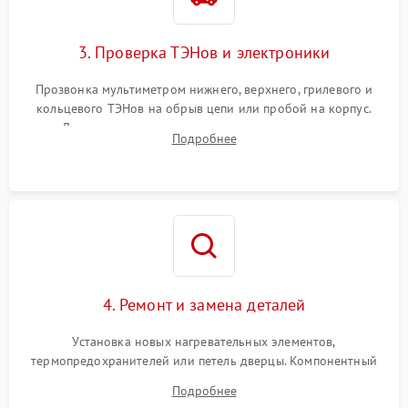
3. Проверка ТЭНов и электроники
Прозвонка мультиметром нижнего, верхнего, грилевого и
кольцевого ТЭНов на обрыв цепи или пробой на корпус.
Диагностика термостата, датчиков температуры,
Подробнее
переключателя режимов и мотора конвекции.
4. Ремонт и замена деталей
Установка новых нагревательных элементов,
термопредохранителей или петель дверцы. Компонентный
ремонт электронного модуля управления, замена
Подробнее
выгоревших реле, восстановление контактов и замена