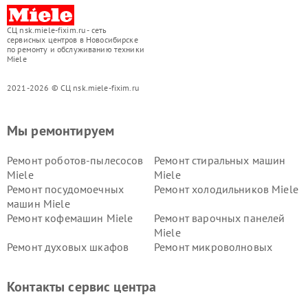
СЦ nsk.miele-fixim.ru - сеть
сервисных центров в Новосибирске
по ремонту и обслуживанию техники
Miele
2021-2026 © СЦ nsk.miele-fixim.ru
Мы ремонтируем
Ремонт роботов-пылесосов
Ремонт стиральных машин
Miele
Miele
Ремонт посудомоечных
Ремонт холодильников Miele
машин Miele
Ремонт кофемашин Miele
Ремонт варочных панелей
Miele
Ремонт духовых шкафов
Ремонт микроволновых
Miele
печей Miele
Ремонт парогенераторов
Ремонт вытяжек Miele
Контакты сервис центра
Miele
Ремонт гладильных систем
Ремонт вертикальных