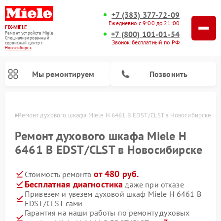
+7 (383) 377-72-09
Ежедневно с 9:00 до 21:00
FIX-MIELE
+7 (800) 101-01-54
Ремонт устройств Miele
Специализированный
Звонок бесплатный по РФ
cервисный центр г.
Новосибирск
Мы ремонтируем
Позвонить
ирске
Ремонт духового шкафа Miele H 6461 B EDST/CLST в Новосибирске
Ремонт духового шкафа Miele H
6461 B EDST/CLST в Новосибирске
от 480 руб.
Стоимость ремонта
Бесплатная диагностика
даже при отказе
Привезем и увезем духовой шкаф Miele H 6461 B
EDST/CLST сами
Ремонт вертикальных пылесосов Miele
Ремонт роботов-пылесосов Miele
Ремонт посудомоечных машин Miele
Ремонт микроволновых печей Miele
Ремонт стиральных машин Miele
Ремонт варочных панелей Miele
Ремонт гладильных систем Miele
Ремонт сушильных машин Miele
Гарантия на наши работы по ремонту духовых