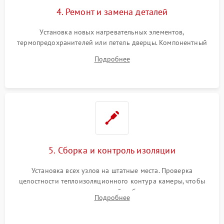
4. Ремонт и замена деталей
Установка новых нагревательных элементов,
термопредохранителей или петель дверцы. Компонентный
ремонт электронного модуля управления, замена
Подробнее
выгоревших реле, восстановление контактов и замена
уплотнителя.
5. Сборка и контроль изоляции
Установка всех узлов на штатные места. Проверка
целостности теплоизоляционного контура камеры, чтобы
исключить перегрев кухонной мебели и потерю тепла.
Подробнее
Надежная фиксация клемм и сборка корпуса шкафа.