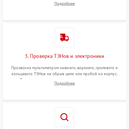
задней или верхней панели для прямого доступа к
Подробнее
нагревательным элементам, плате и вентиляторам.
3. Проверка ТЭНов и электроники
Прозвонка мультиметром нижнего, верхнего, грилевого и
кольцевого ТЭНов на обрыв цепи или пробой на корпус.
Диагностика термостата, датчиков температуры,
Подробнее
переключателя режимов и мотора конвекции.