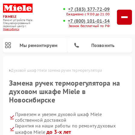
+7 (383) 377-72-09
Ежедневно с 9:00 до 21:00
FIX-MIELE
+7 (800) 101-01-54
Ремонт устройств Miele
Специализированный
Звонок бесплатный по РФ
cервисный центр г.
Новосибирск
Мы ремонтируем
Позвонить
ирске
Духовой шкаф Miele замена ручек терморегулятора
Замена ручек терморегулятора на
духовом шкафе Miele в
Новосибирске
Привезем и увезем духовой шкаф Miele
собственной доставкой
Гарантия на наши работы по ремонту духовых
Ремонт вертикальных пылесосов Miele
Ремонт роботов-пылесосов Miele
Ремонт посудомоечных машин Miele
Ремонт микроволновых печей Miele
Ремонт стиральных машин Miele
Ремонт варочных панелей Miele
Ремонт гладильных систем Miele
Ремонт сушильных машин Miele
до 3-х лет
шкафов Miele