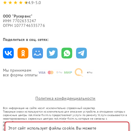
4.9-5.0
ООО "Русервис"
ИНН 7702633247
ОГРН 1077746335776
Поделиться в соц. сетях:
Мы принимаем
все формы оплаты
Политика конфиденциальности
Вся информация на сайте носит исключительно справочный характер.
Товарные знаки используются исключительно для описания устройств, в отношении которых
сервисные центры nsk.miele-fixim.ru предоставляют услуги по ремонту. Услуги оказываются в
неавторизованных сервисных центрах nsk.miele-fixim.ru, которые не связаны с
правообладателями товарных знаков или их официальными представителями.
Ремонт осуществляется для устройств, уже введенных в гражданский оборот в соответствии
Этот сайт использует файлы cookie. Вы можете
со статьей 1487 ГК РФ.