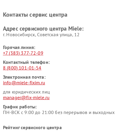
Miele
печей Miele
Ремонт парогенераторов
Ремонт вытяжек Miele
Контакты сервис центра
Miele
Ремонт гладильных систем
Ремонт вертикальных
Адрес сервисного центра Miele:
Miele
пылесосов Miele
г. Новосибирск, Советская улица, 12
Горячая линия:
+7 (383) 377-72-09
Контактный телефон:
8 (800) 101-01-54
Электронная почта:
info@miele-fixim.ru
для юридических лиц
manager@fix-miele.ru
График работы:
ПН-ВСК с 9:00 до 21:00 без перерывов и выходных
Рейтинг сервисного центра