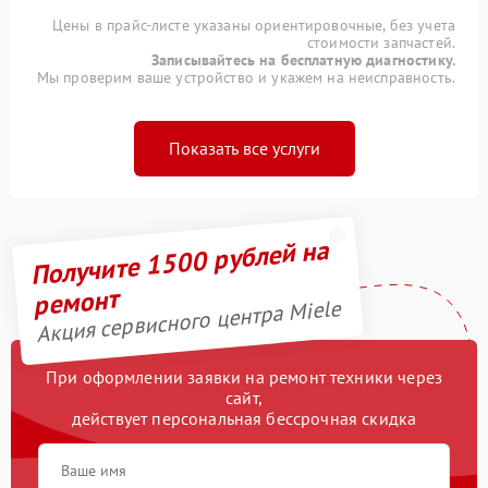
Цены в прайс-листе указаны ориентировочные, без учета
стоимости запчастей.
Записывайтесь на бесплатную диагностику.
Мы проверим ваше устройство и укажем на неисправность.
Показать все услуги
Получите 1500 рублей на
ремонт
Акция сервисного центра Miele
При оформлении заявки на ремонт техники через
сайт,
действует персональная бессрочная скидка