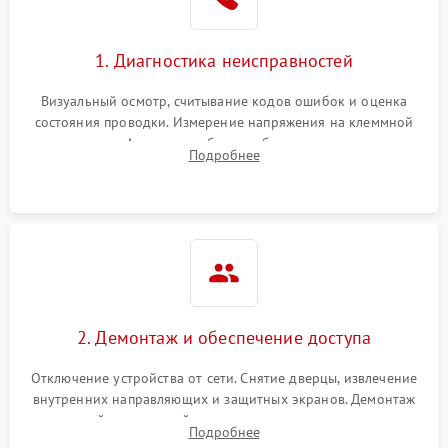
1. Диагностика неисправностей
Визуальный осмотр, считывание кодов ошибок и оценка
состояния проводки. Измерение напряжения на клеммной
колодке. Анализ жалоб на проблемы с нагревом,
Подробнее
конвекцией, панелью управления или блокировкой дверцы.
2. Демонтаж и обеспечение доступа
Отключение устройства от сети. Снятие дверцы, извлечение
внутренних направляющих и защитных экранов. Демонтаж
задней или верхней панели для прямого доступа к
Подробнее
нагревательным элементам, плате и вентиляторам.