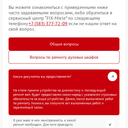
Вы можете ознакомиться с приведенными ниже
часто задаваемыми вопросами, либо обратиться в
сервисный центр “FIX-Miele” по следующему
телефону
+7 (383) 377-72-09
если не нашли ответ на
свой вопрос.
Общие вопросы
Вопросы по ремонту духовых шкафов
Какие документы вы предоставляете?
На этапе приема устройства на диагностику и последующий
ремонт вам будет предоставлен заказ-наряд с указанием страховых
обязательств на ваше устройство. Далее, после выполнения работ
по ремонту техники, вы получите акт выполненных работ и
гарантийный талон.
Я уже знаю в чем неисправность и какой
ремонт необходим. Для чего проводить