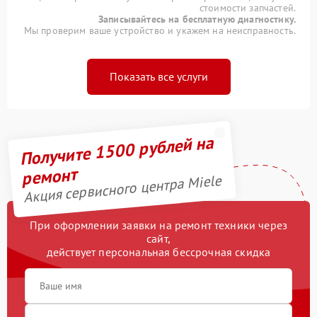
стоимости запчастей.
Записывайтесь на бесплатную диагностику.
Мы проверим ваше устройство и укажем на неисправность.
Показать все услуги
Получите 1500 рублей на
ремонт
Акция сервисного центра Miele
При оформлении заявки на ремонт техники через
сайт,
действует персональная бессрочная скидка