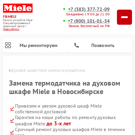
+7 (383) 377-72-09
Ежедневно с 9:00 до 21:00
FIX-MIELE
+7 (800) 101-01-54
Ремонт устройств Miele
Специализированный
Звонок бесплатный по РФ
cервисный центр г.
Новосибирск
Мы ремонтируем
Позвонить
ирске
Духовой шкаф Miele замена термодатчика
Замена термодатчика на духовом
шкафе Miele в Новосибирске
Привезем и увезем духовой шкаф Miele
собственной доставкой
Гарантия на наши работы по ремонту духовых
до 3-х лет
шкафов Miele
Ремонт вертикальных пылесосов Miele
Ремонт роботов-пылесосов Miele
Ремонт посудомоечных машин Miele
Ремонт микроволновых печей Miele
Ремонт стиральных машин Miele
Ремонт варочных панелей Miele
Ремонт гладильных систем Miele
Ремонт сушильных машин Miele
Срочный ремонт духовых шкафов Miele в течении