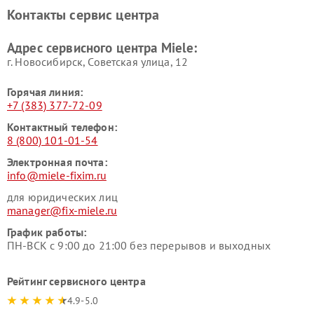
Ремонт парогенераторов
Ремонт вытяжек Miele
Контакты сервис центра
Miele
Ремонт гладильных систем
Ремонт вертикальных
Адрес сервисного центра Miele:
Miele
пылесосов Miele
г. Новосибирск, Советская улица, 12
Горячая линия:
+7 (383) 377-72-09
Контактный телефон:
8 (800) 101-01-54
Электронная почта:
info@miele-fixim.ru
для юридических лиц
manager@fix-miele.ru
График работы:
ПН-ВСК с 9:00 до 21:00 без перерывов и выходных
Рейтинг сервисного центра
4.9-5.0