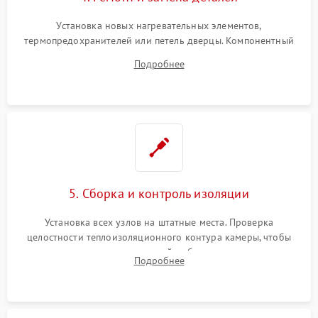
Установка новых нагревательных элементов,
термопредохранителей или петель дверцы. Компонентный
ремонт электронного модуля управления, замена
Подробнее
выгоревших реле, восстановление контактов и замена
уплотнителя.
5. Сборка и контроль изоляции
Установка всех узлов на штатные места. Проверка
целостности теплоизоляционного контура камеры, чтобы
исключить перегрев кухонной мебели и потерю тепла.
Подробнее
Надежная фиксация клемм и сборка корпуса шкафа.