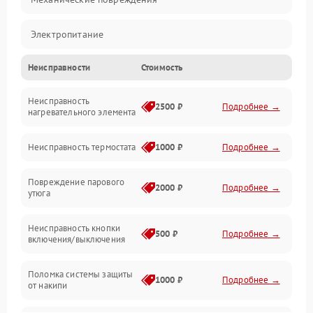
Электропитание
Неисправности
Стоимость
Пар
Неисправность
Герметичность
2500 ₽
Подробнее →
нагревательного элемента
Электроника/Механические
Неисправность термостата
1000 ₽
Подробнее →
Повреждение парового
2000 ₽
Подробнее →
утюга
Неисправность кнопки
500 ₽
Подробнее →
включения/выключения
Поломка системы защиты
1000 ₽
Подробнее →
от накипи