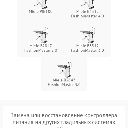
Проблемы с регулировкой
1500 ₽
Подробнее →
Miele PIB100
Miele B4312
температуры
FashionMaster 4.0
Неисправность датчиков
1000 ₽
Подробнее →
давления
Неисправность блока
Miele B2847
Miele B3312
1500 ₽
Подробнее →
питания
FashionMaster 2.0
FashionMaster 3.0
Проблемы с пайкой на
1000 ₽
Подробнее →
плате
Miele B3847
Неисправность кнопок
FashionMaster 3.0
500 ₽
Подробнее →
управления
Неисправность системы
автоматического
1500 ₽
Подробнее →
отключения
Замена или восстановление контроллера
питания на других гладильных системах
Неисправность
2000 ₽
Подробнее →