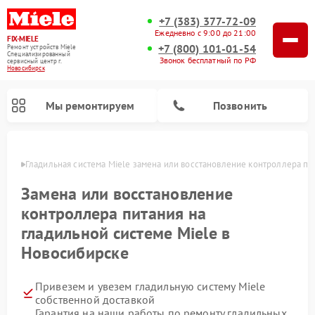
+7 (383) 377-72-09
Ежедневно с 9:00 до 21:00
FIX-MIELE
+7 (800) 101-01-54
Ремонт устройств Miele
Специализированный
Звонок бесплатный по РФ
cервисный центр г.
Новосибирск
Мы ремонтируем
Позвонить
ирске
Гладильная система Miele замена или восстановление контроллера пи
Замена или восстановление
контроллера питания на
гладильной системе Miele в
Новосибирске
Привезем и увезем гладильную систему Miele
Ремонт вертикальных пылесосов Miele
Ремонт роботов-пылесосов Miele
Ремонт посудомоечных машин Miele
Ремонт стиральных машин Miele
Ремонт варочных панелей Miele
Ремонт микроволновых печей Miele
Ремонт сушильных машин Miele
собственной доставкой
Гарантия на наши работы по ремонту гладильных