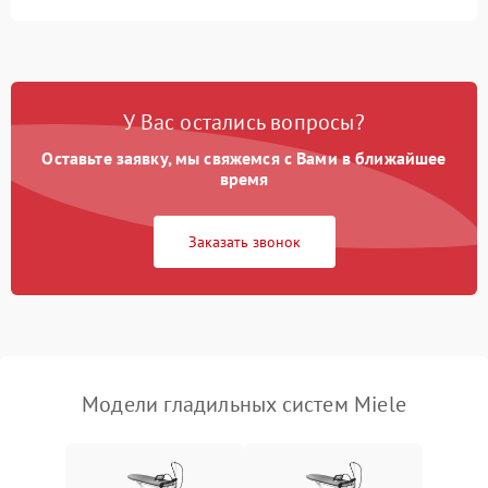
Неисправность
500 ₽
Подробнее →
индикатора уровня воды
Поломка системы
автоматического
1500 ₽
Подробнее →
У Вас остались вопросы?
отключения
Оставьте заявку, мы свяжемся с Вами в ближайшее
Неисправность системы
время
2000 ₽
Подробнее →
подачи пара
Заказать звонок
Поломка сетевого шнура
500 ₽
Подробнее →
Неисправность системы
1500 ₽
Подробнее →
регулировки температуры
Поломка системы защиты
1000 ₽
Подробнее →
от перегрева
Модели гладильных систем Miele
Повреждение внутренних
500 ₽
Подробнее →
проводов