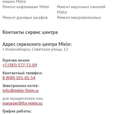
машин Miele
Ремонт кофемашин Miele
Ремонт варочных панелей
Miele
Ремонт духовых шкафов
Ремонт микроволновых
Miele
печей Miele
Ремонт парогенераторов
Ремонт вытяжек Miele
Контакты сервис центра
Miele
Ремонт гладильных систем
Ремонт вертикальных
Адрес сервисного центра Miele:
Miele
пылесосов Miele
г. Новосибирск, Советская улица, 12
Горячая линия:
+7 (383) 377-72-09
Контактный телефон:
8 (800) 101-01-54
Электронная почта:
info@miele-fixim.ru
для юридических лиц
manager@fix-miele.ru
График работы: