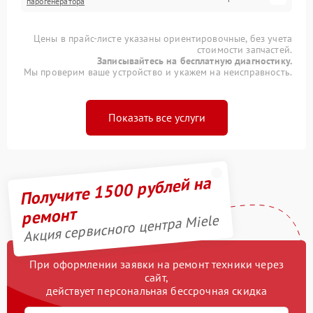
парогенератора
Цены в прайс-листе указаны ориентировочные, без учета
стоимости запчастей.
Записывайтесь на бесплатную диагностику.
Мы проверим ваше устройство и укажем на неисправность.
Показать все услуги
Получите 1500 рублей на
ремонт
Акция сервисного центра Miele
При оформлении заявки на ремонт техники через
сайт,
действует персональная бессрочная скидка