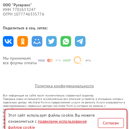
ООО "Русервис"
ИНН 7702633247
ОГРН 1077746335776
Поделиться в соц. сетях:
Мы принимаем
все формы оплаты
Политика конфиденциальности
Вся информация на сайте носит исключительно справочный характер.
Товарные знаки используются исключительно для описания устройств, в отношении которых
сервисные центры nsk.miele-fixim.ru предоставляют услуги по ремонту. Услуги оказываются в
неавторизованных сервисных центрах nsk.miele-fixim.ru, которые не связаны с
правообладателями товарных знаков или их официальными представителями.
Ремонт осуществляется для устройств, уже введенных в гражданский оборот в соответствии
Этот сайт использует файлы cookie. Вы можете
со статьей 1487 ГК РФ.
Использование товарных знаков не преследует цели индивидуализации услуг или введения
ознакомиться с
правилами использования
Согласен
потребителей в заблуждение, а служит для информирования о предоставляемых услугах по
ремонту техники указанных брендов.
файлов cookie