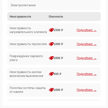
Электропитание
Неисправности
Стоимость
Пар
Неисправность
Герметичность
2500 ₽
Подробнее →
нагревательного элемента
Электроника/Механические
Неисправность термостата
1000 ₽
Подробнее →
Повреждение парового
2000 ₽
Подробнее →
утюга
Неисправность кнопки
500 ₽
Подробнее →
включения/выключения
Поломка системы защиты
1000 ₽
Подробнее →
от накипи
Неисправность
500 ₽
Подробнее →
индикатора уровня воды