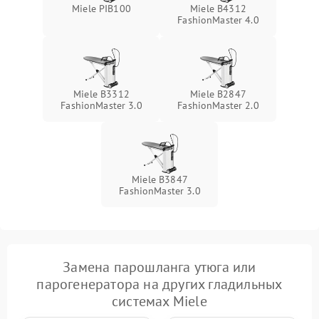
1500 ₽
Подробнее →
Miele PIB100
Miele B4312
температуры
FashionMaster 4.0
Неисправность датчиков
1000 ₽
Подробнее →
давления
Неисправность блока
Miele B3312
Miele B2847
1500 ₽
Подробнее →
питания
FashionMaster 3.0
FashionMaster 2.0
Проблемы с пайкой на
1000 ₽
Подробнее →
плате
Miele B3847
Неисправность кнопок
FashionMaster 3.0
500 ₽
Подробнее →
управления
Неисправность системы
автоматического
1500 ₽
Подробнее →
отключения
Замена парошланга утюга или
парогенератора на других гладильных
Неисправность
2000 ₽
Подробнее →
системах Miele
индикаторов (дисплея)