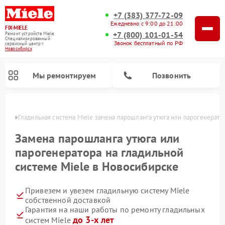
+7 (383) 377-72-09
Ежедневно с 9:00 до 21:00
FIX-MIELE
+7 (800) 101-01-54
Ремонт устройств Miele
Специализированный
Звонок бесплатный по РФ
cервисный центр г.
Новосибирск
Мы ремонтируем
Позвонить
ирске
Гладильная система Miele замена парошланга утюга или парогенерато
Замена парошланга утюга или
парогенератора на гладильной
системе Miele в Новосибирске
Привезем и увезем гладильную систему Miele
собственной доставкой
Гарантия на наши работы по ремонту гладильных
Ремонт вертикальных пылесосов Miele
Ремонт роботов-пылесосов Miele
Ремонт посудомоечных машин Miele
Ремонт стиральных машин Miele
Ремонт варочных панелей Miele
Ремонт микроволновых печей Miele
Ремонт сушильных машин Miele
до 3-х лет
систем Miele