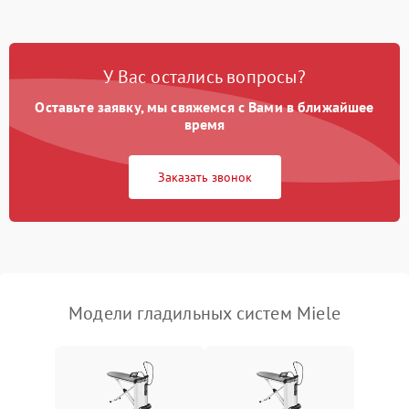
Поломка системы
автоматического
1500 ₽
Подробнее →
У Вас остались вопросы?
отключения
Оставьте заявку, мы свяжемся с Вами в ближайшее
Неисправность системы
время
2000 ₽
Подробнее →
подачи пара
Заказать звонок
Поломка сетевого шнура
500 ₽
Подробнее →
Неисправность системы
1500 ₽
Подробнее →
регулировки температуры
Поломка системы защиты
1000 ₽
Подробнее →
от перегрева
Модели гладильных систем Miele
Повреждение внутренних
500 ₽
Подробнее →
проводов
Проблемы с регулировкой