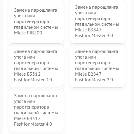
Замена парошланга
Замена парошланга
утюга или
утюга или
парогенератора
парогенератора
гладильной системы
гладильной системы
Miele B3847
Miele PIB100
FashionMaster 3.0
Замена парошланга
Замена парошланга
утюга или
утюга или
парогенератора
парогенератора
гладильной системы
гладильной системы
Miele B3312
Miele B2847
FashionMaster 3.0
FashionMaster 2.0
Замена парошланга
утюга или
парогенератора
гладильной системы
Miele B4312
FashionMaster 4.0