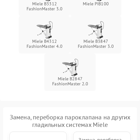
1500 ₽
Подробнее →
Miele B3312
Miele PIB100
температуры
FashionMaster 3.0
Неисправность датчиков
1000 ₽
Подробнее →
давления
Неисправность блока
Miele B4312
Miele B3847
1500 ₽
Подробнее →
питания
FashionMaster 4.0
FashionMaster 3.0
Проблемы с пайкой на
1000 ₽
Подробнее →
плате
Miele B2847
Неисправность кнопок
FashionMaster 2.0
500 ₽
Подробнее →
управления
Неисправность системы
автоматического
1500 ₽
Подробнее →
отключения
Замена, переборка пароклапана на других
гладильных системах Miele
Неисправность
2000 ₽
Подробнее →
индикаторов (дисплея)
Замена, переборка