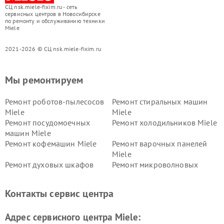
СЦ nsk.miele-fixim.ru - сеть
сервисных центров в Новосибирске
по ремонту и обслуживанию техники
Miele
2021-2026 © СЦ nsk.miele-fixim.ru
Мы ремонтируем
Ремонт роботов-пылесосов
Ремонт стиральных машин
Miele
Miele
Ремонт посудомоечных
Ремонт холодильников Miele
машин Miele
Ремонт кофемашин Miele
Ремонт варочных панелей
Miele
Ремонт духовых шкафов
Ремонт микроволновых
Miele
печей Miele
Ремонт парогенераторов
Ремонт вытяжек Miele
Контакты сервис центра
Miele
Ремонт гладильных систем
Ремонт вертикальных
Адрес сервисного центра Miele:
Miele
пылесосов Miele