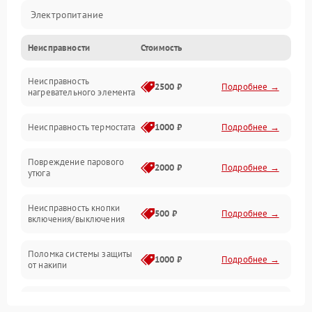
Электропитание
Неисправности
Стоимость
Пар
Неисправность
Герметичность
2500 ₽
Подробнее →
нагревательного элемента
Электроника/Механические
Неисправность термостата
1000 ₽
Подробнее →
Повреждение парового
2000 ₽
Подробнее →
утюга
Неисправность кнопки
500 ₽
Подробнее →
включения/выключения
Поломка системы защиты
1000 ₽
Подробнее →
от накипи
Неисправность
500 ₽
Подробнее →
индикатора уровня воды