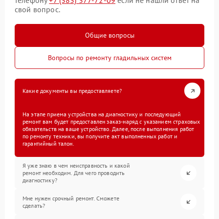
телефону
+7 (383) 377-72-09
если не нашли ответ на
свой вопрос.
Общие вопросы
Вопросы по ремонту гладильных систем
Какие документы вы предоставляете?
На этапе приема устройства на диагностику и последующий
ремонт вам будет предоставлен заказ-наряд с указанием страховых
обязательств на ваше устройство. Далее, после выполнения работ
по ремонту техники, вы получите акт выполненных работ и
гарантийный талон.
Я уже знаю в чем неисправность и какой
ремонт необходим. Для чего проводить
диагностику?
Мне нужен срочный ремонт. Сможете
сделать?