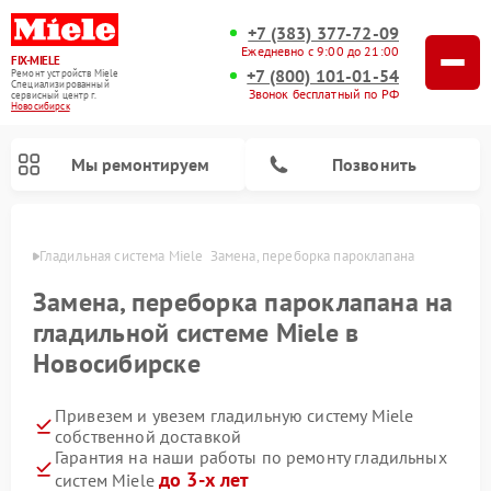
+7 (383) 377-72-09
Ежедневно с 9:00 до 21:00
FIX-MIELE
+7 (800) 101-01-54
Ремонт устройств Miele
Специализированный
Звонок бесплатный по РФ
cервисный центр г.
Новосибирск
Мы ремонтируем
Позвонить
ирске
Гладильная система Miele  Замена, переборка пароклапана 
Замена, переборка пароклапана на
гладильной системе Miele в
Новосибирске
Привезем и увезем гладильную систему Miele
собственной доставкой
Гарантия на наши работы по ремонту гладильных
Ремонт вертикальных пылесосов Miele
Ремонт роботов-пылесосов Miele
Ремонт посудомоечных машин Miele
Ремонт стиральных машин Miele
Ремонт варочных панелей Miele
Ремонт микроволновых печей Miele
Ремонт сушильных машин Miele
до 3-х лет
систем Miele