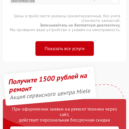
парогенератора
Цены в прайс-листе указаны ориентировочные, без учета
стоимости запчастей.
Записывайтесь на бесплатную диагностику.
Мы проверим ваше устройство и укажем на неисправность.
Показать все услуги
Получите 1500 рублей на
ремонт
Акция сервисного центра Miele
При оформлении заявки на ремонт техники через
сайт,
действует персональная бессрочная скидка