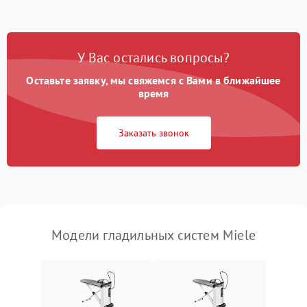
Поломка системы
автоматического
1500 ₽
Подробнее →
У Вас остались вопросы?
отключения
Оставьте заявку, мы свяжемся с Вами в ближайшее
Неисправность системы
время
2000 ₽
Подробнее →
подачи пара
Заказать звонок
Поломка сетевого шнура
500 ₽
Подробнее →
Неисправность системы
1500 ₽
Подробнее →
регулировки температуры
Поломка системы защиты
1000 ₽
Подробнее →
от перегрева
Модели гладильных систем Miele
Повреждение внутренних
500 ₽
Подробнее →
проводов
Проблемы с регулировкой