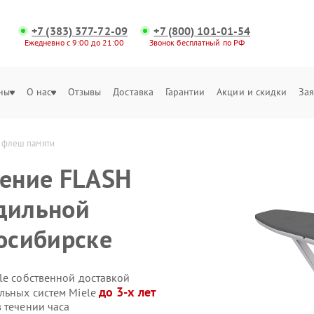
+7 (383) 377-72-09
+7 (800) 101-01-54
Ежедневно с 9:00 до 21:00
Звонок бесплатный по РФ
ны
О нас
Отзывы
Доставка
Гарантии
Акции и скидки
Зая
h флеш памяти 
ление FLASH
дильной
восибирске
le собственной доставкой
до 3-х лет
ильных систем Miele
 течении часа