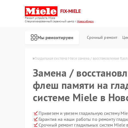
FIX-MIELE
Ремонт устройств Miele
Специализированный cервисный центр г.
Новосибирск
Мы ремонтируем
Срочный ремонт
Це
iele в Новосибирске
Гладильная система Miele замена / восстановление flas
Замена / восстанов
флеш памяти на гла
системе Miele в Но
Привезем и увезем гладильную систему Mie
Гарантия на наши работы по ремонту глад
Срочный ремонт гладильных систем Miele в
Ремонт роботов-пылесосов Miele
Ремонт стиральных машин Miele
Ремонт посудомоечных машин Miele
Ремонт варочных панелей Miele
Ремонт духовых шкафов Miele
Ремонт микроволновых печей Miele
Ремонт парогенераторов Miele
Ремонт вертикальных пылесосов Miele
Ремонт сушильных машин Miele