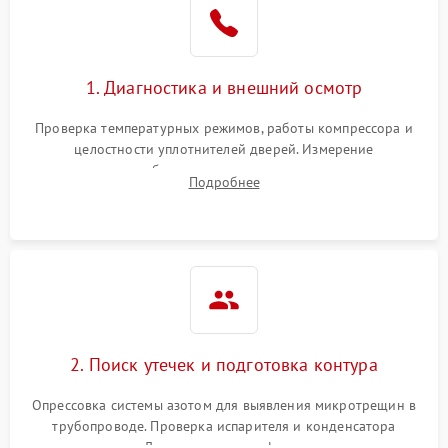
1800 ₽
Подробнее →
на стенках
Сбой в работе инвертора
2100 ₽
Подробнее →
1. Диагностика и внешний осмотр
Запах горелого при
2000 ₽
Подробнее →
Проверка температурных режимов, работы компрессора и
работе
целостности уплотнителей дверей. Измерение
сопротивления обмоток мотора, проверка термостата и
Не включается
Подробнее
1000 ₽
Подробнее →
считывание кодов ошибок с электронного дисплея.
холодильник
Проблемы с системой
автоматической
1800 ₽
Подробнее →
разморозки
2. Поиск утечек и подготовка контура
Опрессовка системы азотом для выявления микротрещин в
трубопроводе. Проверка испарителя и конденсатора
течеискателем. Демонтаж старого фильтра-осушителя и