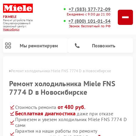
+7 (383) 377-72-09
Ежедневно с 9:00 до 21:00
FIX-MIELE
+7 (800) 101-01-54
Ремонт устройств Miele
Специализированный
Звонок бесплатный по РФ
cервисный центр г.
Новосибирск
Мы ремонтируем
Позвонить
ирске
Ремонт холодильника Miele FNS 7774 D в Новосибирске
Ремонт холодильника Miele FNS
7774 D в Новосибирске
от 480 руб.
Стоимость ремонта
Бесплатная диагностика
даже при отказе
Привезем и увезем холодильник Miele FNS 7774 D
сами
Ремонт вертикальных пылесосов Miele
Ремонт роботов-пылесосов Miele
Ремонт посудомоечных машин Miele
Ремонт варочных панелей Miele
Ремонт микроволновых печей Miele
Ремонт стиральных машин Miele
Ремонт гладильных систем Miele
Ремонт сушильных машин Miele
Гарантия на наши работы по ремонту