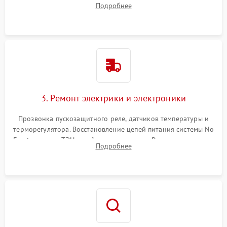
Подробнее
продувка капиллярной трубки для устранения засоров.
3. Ремонт электрики и электроники
Прозвонка пускозащитного реле, датчиков температуры и
терморегулятора. Восстановление цепей питания системы No
Frost, включая ТЭН оттайки и вентилятор. Ремонт или замена
Подробнее
платы управления при сбоях алгоритмов.