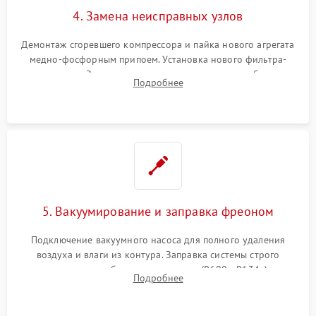
4. Замена неисправных узлов
Демонтаж сгоревшего компрессора и пайка нового агрегата
медно-фосфорным припоем. Установка нового фильтра-
осушителя. Замена изношенных вентиляторов обдува,
Подробнее
сломанных заслонок или поврежденных дверных петель.
5. Вакуумирование и заправка фреоном
Подключение вакуумного насоса для полного удаления
воздуха и влаги из контура. Заправка системы строго
дозированным объемом хладагента (R600a, R134a) по
Подробнее
электронным весам. Контроль рабочего давления в системе.