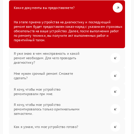
Какие документы вы предоставляете?
На этапе приема устройства на диагностику и последующий
ремонт вам будет предоставлен заказ-наряд с указанием страховых
обязательств на ваше устройство. Далее, после выполнения работ
по ремонту техники, вы получите акт выполненных работ и
гарантийный талон.
Я уже знаю в чем неисправность и какой
ремонт необходим. Для чего проводить
диагностику?
Мне нужен срочный ремонт. Сможете
сделать?
Я хочу, чтобы мое устройство
ремонтировали при мне.
Я хочу, чтобы мое устройство
ремонтировалось только оригинальными
запчастями.
Как я узнаю, что мое устройство готово?