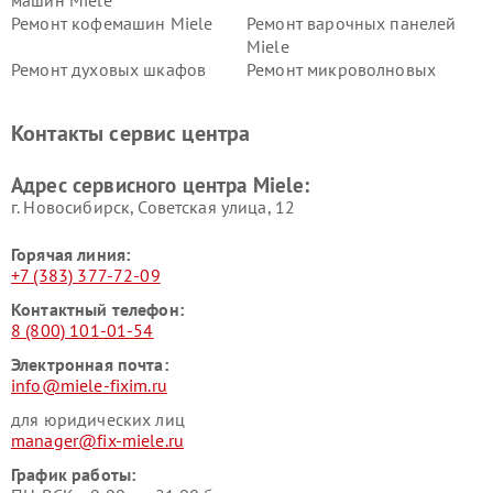
машин Miele
Ремонт кофемашин Miele
Ремонт варочных панелей
Miele
Ремонт духовых шкафов
Ремонт микроволновых
Miele
печей Miele
Ремонт парогенераторов
Ремонт вытяжек Miele
Контакты сервис центра
Miele
Ремонт гладильных систем
Ремонт вертикальных
Адрес сервисного центра Miele:
Miele
пылесосов Miele
г. Новосибирск, Советская улица, 12
Горячая линия:
+7 (383) 377-72-09
Контактный телефон:
8 (800) 101-01-54
Электронная почта:
info@miele-fixim.ru
для юридических лиц
manager@fix-miele.ru
График работы: