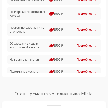
Электропитание
Не морозит морозильная
Дренаж
1800 ₽
Подробнее →
камера
Оттайка
Постоянно работает и не
1500 ₽
Подробнее →
отключается
Программное обеспечение
Образование льда в
1500 ₽
Подробнее →
холодильной камере
Не горит свет внутри
1400 ₽
Подробнее →
Поломка термостата
1800 ₽
Подробнее →
Не работает вентилятор
1800 ₽
Подробнее →
Этапы ремонта холодильника Miele
Поломка системы No Frost
2600 ₽
Подробнее →
Образование конденсата