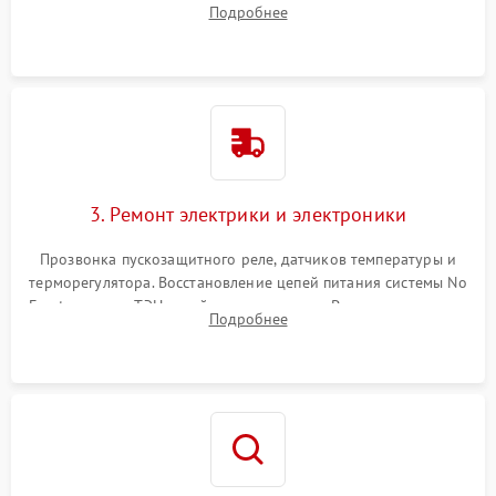
Подробнее
продувка капиллярной трубки для устранения засоров.
3. Ремонт электрики и электроники
Прозвонка пускозащитного реле, датчиков температуры и
терморегулятора. Восстановление цепей питания системы No
Frost, включая ТЭН оттайки и вентилятор. Ремонт или замена
Подробнее
платы управления при сбоях алгоритмов.