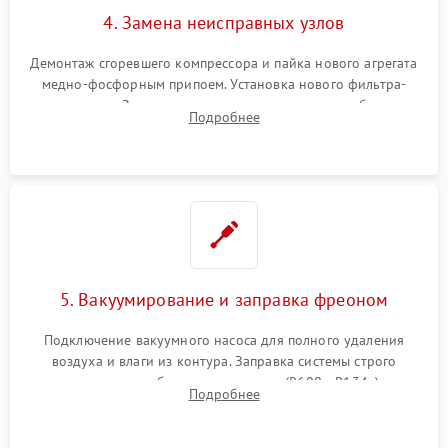
4. Замена неисправных узлов
Демонтаж сгоревшего компрессора и пайка нового агрегата
медно-фосфорным припоем. Установка нового фильтра-
осушителя. Замена изношенных вентиляторов обдува,
Подробнее
сломанных заслонок или поврежденных дверных петель.
5. Вакуумирование и заправка фреоном
Подключение вакуумного насоса для полного удаления
воздуха и влаги из контура. Заправка системы строго
дозированным объемом хладагента (R600a, R134a) по
Подробнее
электронным весам. Контроль рабочего давления в системе.