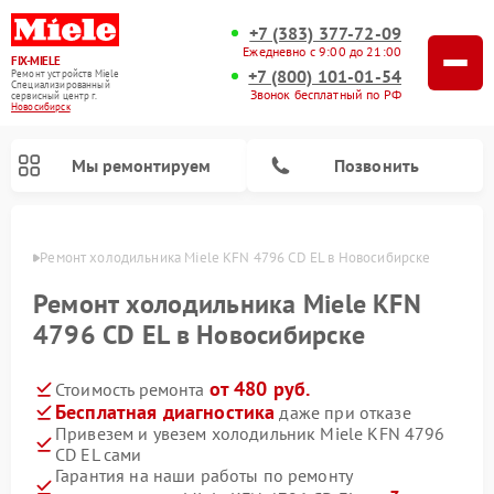
+7 (383) 377-72-09
Ежедневно с 9:00 до 21:00
FIX-MIELE
+7 (800) 101-01-54
Ремонт устройств Miele
Специализированный
Звонок бесплатный по РФ
cервисный центр г.
Новосибирск
Мы ремонтируем
Позвонить
ирске
Ремонт холодильника Miele KFN 4796 CD EL в Новосибирске
Ремонт холодильника Miele KFN
4796 CD EL в Новосибирске
от 480 руб.
Стоимость ремонта
Бесплатная диагностика
даже при отказе
Привезем и увезем холодильник Miele KFN 4796
CD EL сами
Ремонт вертикальных пылесосов Miele
Ремонт роботов-пылесосов Miele
Ремонт посудомоечных машин Miele
Ремонт варочных панелей Miele
Ремонт микроволновых печей Miele
Ремонт стиральных машин Miele
Ремонт гладильных систем Miele
Ремонт сушильных машин Miele
Гарантия на наши работы по ремонту