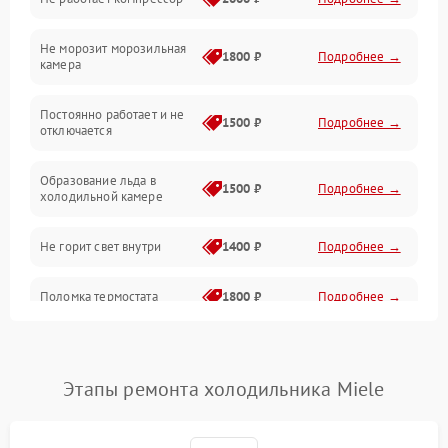
Электропитание
Не морозит морозильная
Дренаж
1800 ₽
Подробнее →
камера
Оттайка
Постоянно работает и не
1500 ₽
Подробнее →
отключается
Программное обеспечение
Образование льда в
1500 ₽
Подробнее →
холодильной камере
Не горит свет внутри
1400 ₽
Подробнее →
Поломка термостата
1800 ₽
Подробнее →
Не работает вентилятор
1800 ₽
Подробнее →
Этапы ремонта холодильника Miele
Поломка системы No Frost
2600 ₽
Подробнее →
Образование конденсата