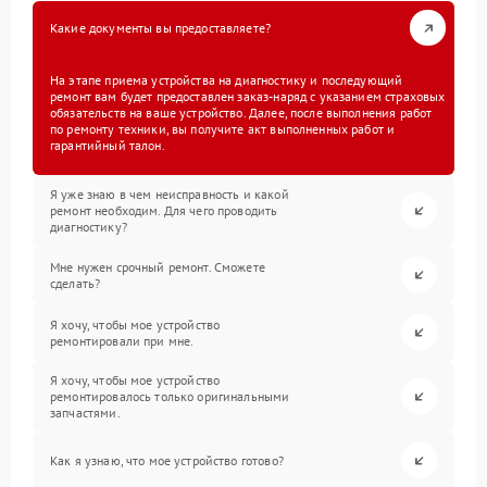
Какие документы вы предоставляете?
На этапе приема устройства на диагностику и последующий
ремонт вам будет предоставлен заказ-наряд с указанием страховых
обязательств на ваше устройство. Далее, после выполнения работ
по ремонту техники, вы получите акт выполненных работ и
гарантийный талон.
Я уже знаю в чем неисправность и какой
ремонт необходим. Для чего проводить
диагностику?
Мне нужен срочный ремонт. Сможете
сделать?
Я хочу, чтобы мое устройство
ремонтировали при мне.
Я хочу, чтобы мое устройство
ремонтировалось только оригинальными
запчастями.
Как я узнаю, что мое устройство готово?