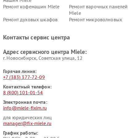
машин Miele
Ремонт кофемашин Miele
Ремонт варочных панелей
Miele
Ремонт духовых шкафов
Ремонт микроволновых
Miele
печей Miele
Ремонт парогенераторов
Ремонт вытяжек Miele
Контакты сервис центра
Miele
Ремонт гладильных систем
Ремонт вертикальных
Адрес сервисного центра Miele:
Miele
пылесосов Miele
г. Новосибирск, Советская улица, 12
Горячая линия:
+7 (383) 377-72-09
Контактный телефон:
8 (800) 101-01-54
Электронная почта:
info@miele-fixim.ru
для юридических лиц
manager@fix-miele.ru
График работы: