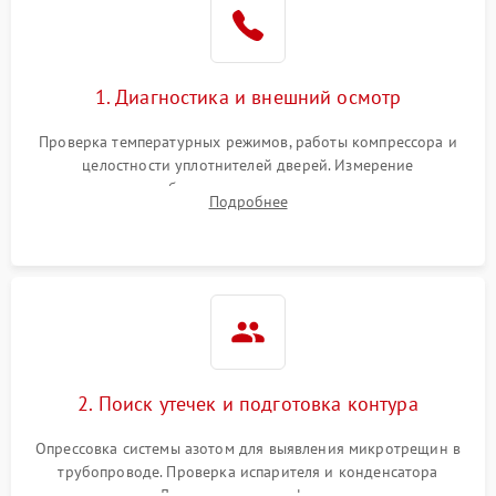
1800 ₽
Подробнее →
на стенках
Сбой в работе инвертора
2100 ₽
Подробнее →
1. Диагностика и внешний осмотр
Запах горелого при
2000 ₽
Подробнее →
Проверка температурных режимов, работы компрессора и
работе
целостности уплотнителей дверей. Измерение
сопротивления обмоток мотора, проверка термостата и
Не включается
Подробнее
1000 ₽
Подробнее →
считывание кодов ошибок с электронного дисплея.
холодильник
Проблемы с системой
автоматической
1800 ₽
Подробнее →
разморозки
2. Поиск утечек и подготовка контура
Опрессовка системы азотом для выявления микротрещин в
трубопроводе. Проверка испарителя и конденсатора
течеискателем. Демонтаж старого фильтра-осушителя и