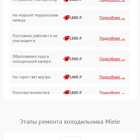
Электропитание
Не морозит морозильная
Дренаж
1800 ₽
Подробнее →
камера
Оттайка
Постоянно работает и не
1500 ₽
Подробнее →
отключается
Программное обеспечение
Образование льда в
1500 ₽
Подробнее →
холодильной камере
Не горит свет внутри
1400 ₽
Подробнее →
Поломка термостата
1800 ₽
Подробнее →
Не работает вентилятор
1800 ₽
Подробнее →
Этапы ремонта холодильника Miele
Поломка системы No Frost
2600 ₽
Подробнее →
Образование конденсата