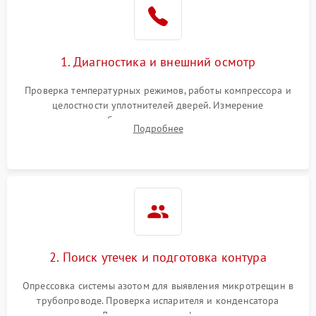
1800 ₽
Подробнее →
на стенках
Сбой в работе инвертора
2100 ₽
Подробнее →
1. Диагностика и внешний осмотр
Запах горелого при
2000 ₽
Подробнее →
Проверка температурных режимов, работы компрессора и
работе
целостности уплотнителей дверей. Измерение
сопротивления обмоток мотора, проверка термостата и
Не включается
Подробнее
1000 ₽
Подробнее →
считывание кодов ошибок с электронного дисплея.
холодильник
Проблемы с системой
автоматической
1800 ₽
Подробнее →
разморозки
2. Поиск утечек и подготовка контура
Опрессовка системы азотом для выявления микротрещин в
трубопроводе. Проверка испарителя и конденсатора
течеискателем. Демонтаж старого фильтра-осушителя и