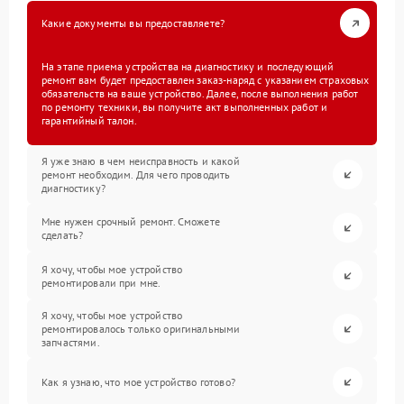
Какие документы вы предоставляете?
На этапе приема устройства на диагностику и последующий
ремонт вам будет предоставлен заказ-наряд с указанием страховых
обязательств на ваше устройство. Далее, после выполнения работ
по ремонту техники, вы получите акт выполненных работ и
гарантийный талон.
Я уже знаю в чем неисправность и какой
ремонт необходим. Для чего проводить
диагностику?
Мне нужен срочный ремонт. Сможете
сделать?
Я хочу, чтобы мое устройство
ремонтировали при мне.
Я хочу, чтобы мое устройство
ремонтировалось только оригинальными
запчастями.
Как я узнаю, что мое устройство готово?