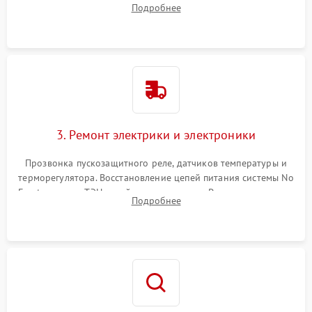
Подробнее
продувка капиллярной трубки для устранения засоров.
3. Ремонт электрики и электроники
Прозвонка пускозащитного реле, датчиков температуры и
терморегулятора. Восстановление цепей питания системы No
Frost, включая ТЭН оттайки и вентилятор. Ремонт или замена
Подробнее
платы управления при сбоях алгоритмов.