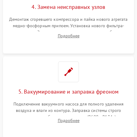
4. Замена неисправных узлов
Демонтаж сгоревшего компрессора и пайка нового агрегата
медно-фосфорным припоем. Установка нового фильтра-
осушителя. Замена изношенных вентиляторов обдува,
Подробнее
сломанных заслонок или поврежденных дверных петель.
5. Вакуумирование и заправка фреоном
Подключение вакуумного насоса для полного удаления
воздуха и влаги из контура. Заправка системы строго
дозированным объемом хладагента (R600a, R134a) по
Подробнее
электронным весам. Контроль рабочего давления в системе.