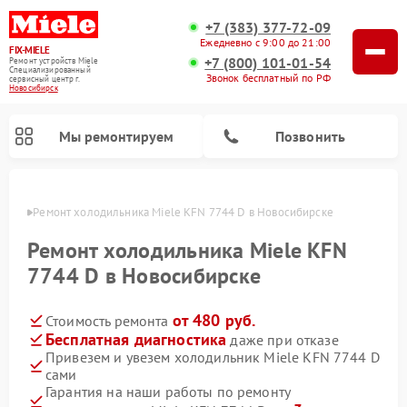
+7 (383) 377-72-09
Ежедневно с 9:00 до 21:00
FIX-MIELE
+7 (800) 101-01-54
Ремонт устройств Miele
Специализированный
Звонок бесплатный по РФ
cервисный центр г.
Новосибирск
Мы ремонтируем
Позвонить
ирске
Ремонт холодильника Miele KFN 7744 D в Новосибирске
Ремонт холодильника Miele KFN
7744 D в Новосибирске
от 480 руб.
Стоимость ремонта
Бесплатная диагностика
даже при отказе
Привезем и увезем холодильник Miele KFN 7744 D
сами
Ремонт вертикальных пылесосов Miele
Ремонт роботов-пылесосов Miele
Ремонт посудомоечных машин Miele
Ремонт варочных панелей Miele
Ремонт микроволновых печей Miele
Ремонт стиральных машин Miele
Ремонт гладильных систем Miele
Ремонт сушильных машин Miele
Гарантия на наши работы по ремонту