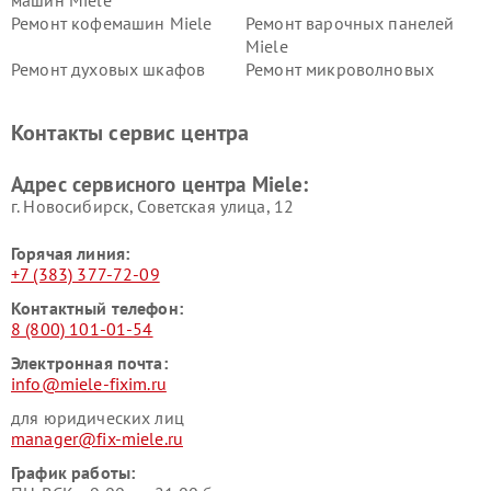
машин Miele
Ремонт кофемашин Miele
Ремонт варочных панелей
Miele
Ремонт духовых шкафов
Ремонт микроволновых
Miele
печей Miele
Ремонт парогенераторов
Ремонт вытяжек Miele
Контакты сервис центра
Miele
Ремонт гладильных систем
Ремонт вертикальных
Адрес сервисного центра Miele:
Miele
пылесосов Miele
г. Новосибирск, Советская улица, 12
Горячая линия:
+7 (383) 377-72-09
Контактный телефон:
8 (800) 101-01-54
Электронная почта:
info@miele-fixim.ru
для юридических лиц
manager@fix-miele.ru
График работы: