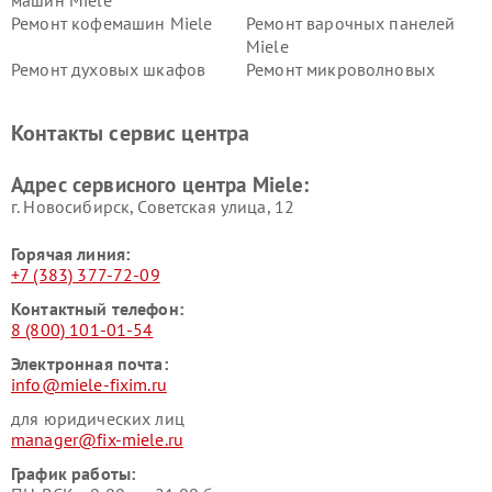
машин Miele
Ремонт кофемашин Miele
Ремонт варочных панелей
Miele
Ремонт духовых шкафов
Ремонт микроволновых
Miele
печей Miele
Ремонт парогенераторов
Ремонт вытяжек Miele
Контакты сервис центра
Miele
Ремонт гладильных систем
Ремонт вертикальных
Адрес сервисного центра Miele:
Miele
пылесосов Miele
г. Новосибирск, Советская улица, 12
Горячая линия:
+7 (383) 377-72-09
Контактный телефон:
8 (800) 101-01-54
Электронная почта:
info@miele-fixim.ru
для юридических лиц
manager@fix-miele.ru
График работы: