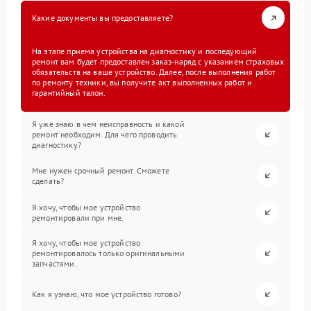
Какие документы вы предоставляете?
На этапе приема устройства на диагностику и последующий
ремонт вам будет предоставлен заказ-наряд с указанием страховых
обязательств на ваше устройство. Далее, после выполнения работ
по ремонту техники, вы получите акт выполненных работ и
гарантийный талон.
Я уже знаю в чем неисправность и какой
ремонт необходим. Для чего проводить
диагностику?
Мне нужен срочный ремонт. Сможете
сделать?
Я хочу, чтобы мое устройство
ремонтировали при мне.
Я хочу, чтобы мое устройство
ремонтировалось только оригинальными
запчастями.
Как я узнаю, что мое устройство готово?