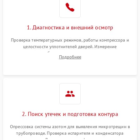
1800 ₽
Подробнее →
на стенках
Сбой в работе инвертора
2100 ₽
Подробнее →
1. Диагностика и внешний осмотр
Запах горелого при
2000 ₽
Подробнее →
Проверка температурных режимов, работы компрессора и
работе
целостности уплотнителей дверей. Измерение
сопротивления обмоток мотора, проверка термостата и
Не включается
Подробнее
1000 ₽
Подробнее →
считывание кодов ошибок с электронного дисплея.
холодильник
Проблемы с системой
автоматической
1800 ₽
Подробнее →
разморозки
2. Поиск утечек и подготовка контура
Опрессовка системы азотом для выявления микротрещин в
трубопроводе. Проверка испарителя и конденсатора
течеискателем. Демонтаж старого фильтра-осушителя и