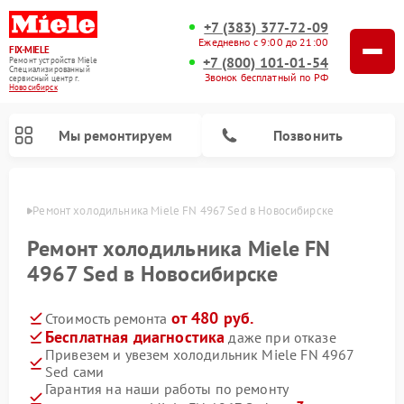
+7 (383) 377-72-09
Ежедневно с 9:00 до 21:00
FIX-MIELE
+7 (800) 101-01-54
Ремонт устройств Miele
Специализированный
Звонок бесплатный по РФ
cервисный центр г.
Новосибирск
Мы ремонтируем
Позвонить
ирске
Ремонт холодильника Miele FN 4967 Sed в Новосибирске
Ремонт холодильника Miele FN
4967 Sed в Новосибирске
от 480 руб.
Стоимость ремонта
Бесплатная диагностика
даже при отказе
Привезем и увезем холодильник Miele FN 4967
Sed сами
Ремонт вертикальных пылесосов Miele
Ремонт роботов-пылесосов Miele
Ремонт посудомоечных машин Miele
Ремонт варочных панелей Miele
Ремонт микроволновых печей Miele
Ремонт стиральных машин Miele
Ремонт гладильных систем Miele
Ремонт сушильных машин Miele
Гарантия на наши работы по ремонту