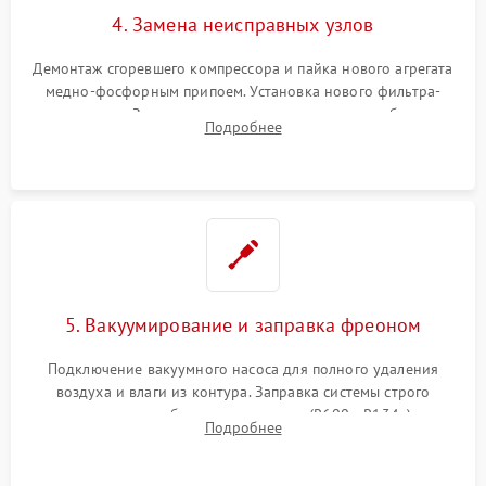
4. Замена неисправных узлов
Демонтаж сгоревшего компрессора и пайка нового агрегата
медно-фосфорным припоем. Установка нового фильтра-
осушителя. Замена изношенных вентиляторов обдува,
Подробнее
сломанных заслонок или поврежденных дверных петель.
5. Вакуумирование и заправка фреоном
Подключение вакуумного насоса для полного удаления
воздуха и влаги из контура. Заправка системы строго
дозированным объемом хладагента (R600a, R134a) по
Подробнее
электронным весам. Контроль рабочего давления в системе.