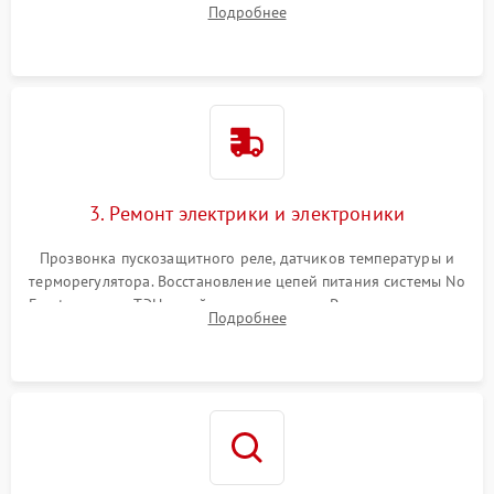
Подробнее
продувка капиллярной трубки для устранения засоров.
3. Ремонт электрики и электроники
Прозвонка пускозащитного реле, датчиков температуры и
терморегулятора. Восстановление цепей питания системы No
Frost, включая ТЭН оттайки и вентилятор. Ремонт или замена
Подробнее
платы управления при сбоях алгоритмов.