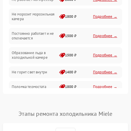
Электропитание
Не морозит морозильная
Дренаж
1800 ₽
Подробнее →
камера
Оттайка
Постоянно работает и не
1500 ₽
Подробнее →
отключается
Программное обеспечение
Образование льда в
1500 ₽
Подробнее →
холодильной камере
Не горит свет внутри
1400 ₽
Подробнее →
Поломка термостата
1800 ₽
Подробнее →
Не работает вентилятор
1800 ₽
Подробнее →
Этапы ремонта холодильника Miele
Поломка системы No Frost
2600 ₽
Подробнее →
Образование конденсата