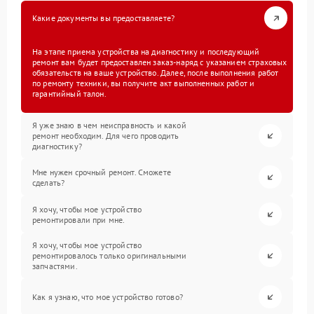
Какие документы вы предоставляете?
На этапе приема устройства на диагностику и последующий
ремонт вам будет предоставлен заказ-наряд с указанием страховых
обязательств на ваше устройство. Далее, после выполнения работ
по ремонту техники, вы получите акт выполненных работ и
гарантийный талон.
Я уже знаю в чем неисправность и какой
ремонт необходим. Для чего проводить
диагностику?
Мне нужен срочный ремонт. Сможете
сделать?
Я хочу, чтобы мое устройство
ремонтировали при мне.
Я хочу, чтобы мое устройство
ремонтировалось только оригинальными
запчастями.
Как я узнаю, что мое устройство готово?