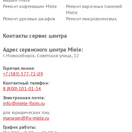
машин Miele
Ремонт кофемашин Miele
Ремонт варочных панелей
Miele
Ремонт духовых шкафов
Ремонт микроволновых
Miele
печей Miele
Ремонт парогенераторов
Ремонт вытяжек Miele
Контакты сервис центра
Miele
Ремонт гладильных систем
Ремонт вертикальных
Адрес сервисного центра Miele:
Miele
пылесосов Miele
г. Новосибирск, Советская улица, 12
Горячая линия:
+7 (383) 377-72-09
Контактный телефон:
8 (800) 101-01-54
Электронная почта:
info@miele-fixim.ru
для юридических лиц
manager@fix-miele.ru
График работы: