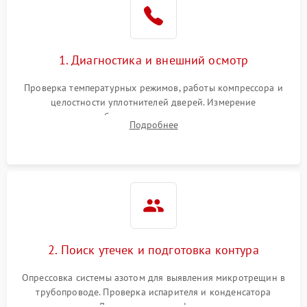
1800 ₽
Подробнее →
на стенках
Сбой в работе инвертора
2100 ₽
Подробнее →
1. Диагностика и внешний осмотр
Запах горелого при
2000 ₽
Подробнее →
Проверка температурных режимов, работы компрессора и
работе
целостности уплотнителей дверей. Измерение
сопротивления обмоток мотора, проверка термостата и
Не включается
Подробнее
1000 ₽
Подробнее →
считывание кодов ошибок с электронного дисплея.
холодильник
Проблемы с системой
автоматической
1800 ₽
Подробнее →
разморозки
2. Поиск утечек и подготовка контура
Опрессовка системы азотом для выявления микротрещин в
трубопроводе. Проверка испарителя и конденсатора
течеискателем. Демонтаж старого фильтра-осушителя и