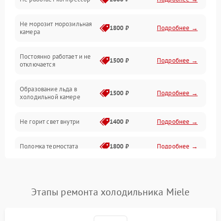
Электропитание
Не морозит морозильная
Дренаж
1800 ₽
Подробнее →
камера
Оттайка
Постоянно работает и не
1500 ₽
Подробнее →
отключается
Программное обеспечение
Образование льда в
1500 ₽
Подробнее →
холодильной камере
Не горит свет внутри
1400 ₽
Подробнее →
Поломка термостата
1800 ₽
Подробнее →
Не работает вентилятор
1800 ₽
Подробнее →
Этапы ремонта холодильника Miele
Поломка системы No Frost
2600 ₽
Подробнее →
Образование конденсата