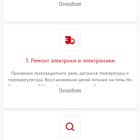
Подробнее
продувка капиллярной трубки для устранения засоров.
3. Ремонт электрики и электроники
Прозвонка пускозащитного реле, датчиков температуры и
терморегулятора. Восстановление цепей питания системы No
Frost, включая ТЭН оттайки и вентилятор. Ремонт или замена
Подробнее
платы управления при сбоях алгоритмов.