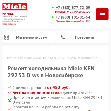
+7 (383) 377-72-09
Ежедневно с 9:00 до 21:00
FIX-MIELE
+7 (800) 101-01-54
Ремонт устройств Miele
Специализированный
Звонок бесплатный по РФ
cервисный центр г.
Новосибирск
Мы ремонтируем
Позвонить
ирске
Ремонт холодильника Miele KFN 29233 D ws в Новосибирске
Ремонт холодильника Miele KFN
29233 D ws в Новосибирске
от 480 руб.
Стоимость ремонта
Бесплатная диагностика
даже при отказе
Привезем и увезем холодильник Miele KFN 29233
D ws сами
Ремонт вертикальных пылесосов Miele
Ремонт роботов-пылесосов Miele
Ремонт посудомоечных машин Miele
Ремонт варочных панелей Miele
Ремонт микроволновых печей Miele
Ремонт стиральных машин Miele
Ремонт гладильных систем Miele
Ремонт сушильных машин Miele
Гарантия на наши работы по ремонту