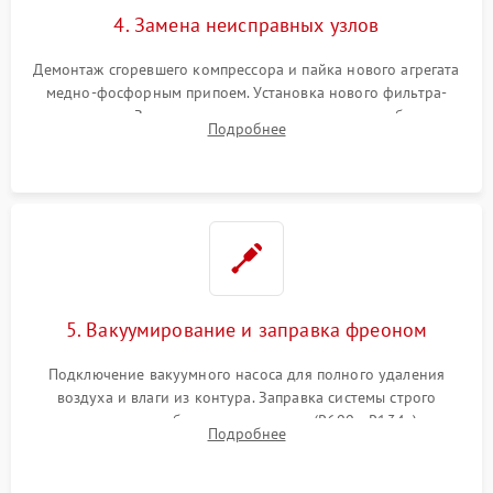
4. Замена неисправных узлов
Демонтаж сгоревшего компрессора и пайка нового агрегата
медно-фосфорным припоем. Установка нового фильтра-
осушителя. Замена изношенных вентиляторов обдува,
Подробнее
сломанных заслонок или поврежденных дверных петель.
5. Вакуумирование и заправка фреоном
Подключение вакуумного насоса для полного удаления
воздуха и влаги из контура. Заправка системы строго
дозированным объемом хладагента (R600a, R134a) по
Подробнее
электронным весам. Контроль рабочего давления в системе.