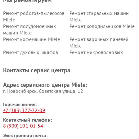
Ремонт роботов-пылесосов
Ремонт стиральных машин
Miele
Miele
Ремонт посудомоечных
Ремонт холодильников Miele
машин Miele
Ремонт кофемашин Miele
Ремонт варочных панелей
Miele
Ремонт духовых шкафов
Ремонт микроволновых
Miele
печей Miele
Ремонт парогенераторов
Ремонт вытяжек Miele
Контакты сервис центра
Miele
Ремонт гладильных систем
Ремонт вертикальных
Адрес сервисного центра Miele:
Miele
пылесосов Miele
г. Новосибирск, Советская улица, 12
Горячая линия:
+7 (383) 377-72-09
Контактный телефон:
8 (800) 101-01-54
Электронная почта: