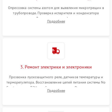
Опрессовка системы азотом для выявления микротрещин в
трубопроводе. Проверка испарителя и конденсатора
течеискателем. Демонтаж старого фильтра-осушителя и
Подробнее
продувка капиллярной трубки для устранения засоров.
3. Ремонт электрики и электроники
Прозвонка пускозащитного реле, датчиков температуры и
терморегулятора. Восстановление цепей питания системы No
Frost, включая ТЭН оттайки и вентилятор. Ремонт или замена
Подробнее
платы управления при сбоях алгоритмов.