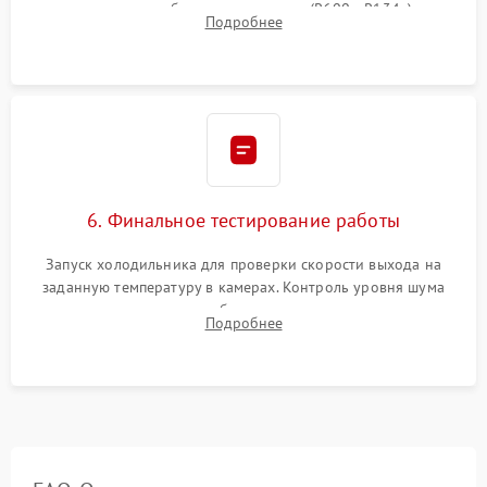
дозированным объемом хладагента (R600a, R134a) по
Подробнее
электронным весам. Контроль рабочего давления в системе.
6. Финальное тестирование работы
Запуск холодильника для проверки скорости выхода на
заданную температуру в камерах. Контроль уровня шума
компрессора, отсутствия обмерзания стенок и корректного
Подробнее
срабатывания системы автоматической оттайки.