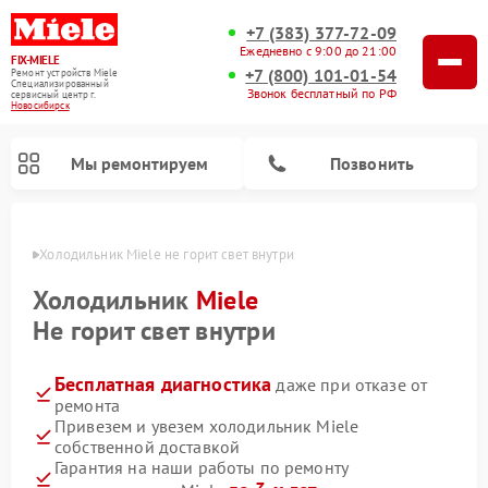
+7 (383) 377-72-09
Ежедневно с 9:00 до 21:00
FIX-MIELE
+7 (800) 101-01-54
Ремонт устройств Miele
Специализированный
Звонок бесплатный по РФ
cервисный центр г.
Новосибирск
Мы ремонтируем
Позвонить
ирске
Холодильник Miele не горит свет внутри
Холодильник
Miele
Не горит свет внутри
Бесплатная диагностика
даже при отказе от
ремонта
Привезем и увезем холодильник Miele
собственной доставкой
Ремонт вертикальных пылесосов Miele
Ремонт роботов-пылесосов Miele
Ремонт посудомоечных машин Miele
Ремонт варочных панелей Miele
Ремонт микроволновых печей Miele
Ремонт стиральных машин Miele
Ремонт гладильных систем Miele
Ремонт сушильных машин Miele
Гарантия на наши работы по ремонту