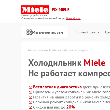
FIX-MIELE
Ремонт устройств Miele
Специализированный cервисный центр г.
Новосибирск
Мы ремонтируем
Срочный ремонт
Це
ele в Новосибирске
Холодильник Miele не работает компрессор
Холодильник
Miele
Не работает компре
Бесплатная диагностика
даже при отказ
Привезем и увезем холодильник Miele соб
Гарантия на наши работы по ремонту холо
Срочный ремонт холодильников Miele в те
20%
Скидка для вас до
Ремонт роботов-пылесосов Miele
Ремонт стиральных машин Miele
Ремонт посудомоечных машин Miele
Ремонт варочных панелей Miele
Ремонт духовых шкафов Miele
Ремонт микроволновых печей Miele
Ремонт парогенераторов Miele
Ремонт гладильных систем Miele
Ремонт вертикальных пылесосов Miele
Ремонт сушильных машин Miele