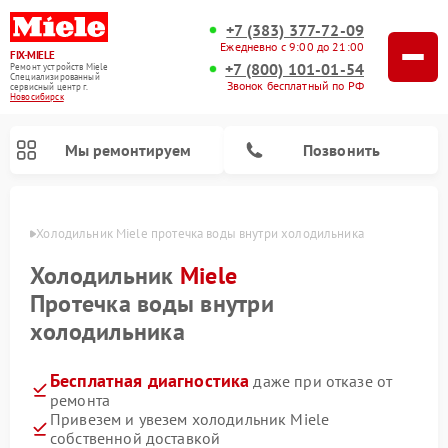
+7 (383) 377-72-09
Ежедневно с 9:00 до 21:00
FIX-MIELE
+7 (800) 101-01-54
Ремонт устройств Miele
Специализированный
Звонок бесплатный по РФ
cервисный центр г.
Новосибирск
Мы ремонтируем
Позвонить
ирске
Холодильник Miele протечка воды внутри холодильника
Холодильник
Miele
Протечка воды внутри
холодильника
Бесплатная диагностика
даже при отказе от
ремонта
Привезем и увезем холодильник Miele
Ремонт вертикальных пылесосов Miele
Ремонт роботов-пылесосов Miele
Ремонт посудомоечных машин Miele
Ремонт варочных панелей Miele
Ремонт микроволновых печей Miele
Ремонт стиральных машин Miele
Ремонт гладильных систем Miele
Ремонт сушильных машин Miele
собственной доставкой