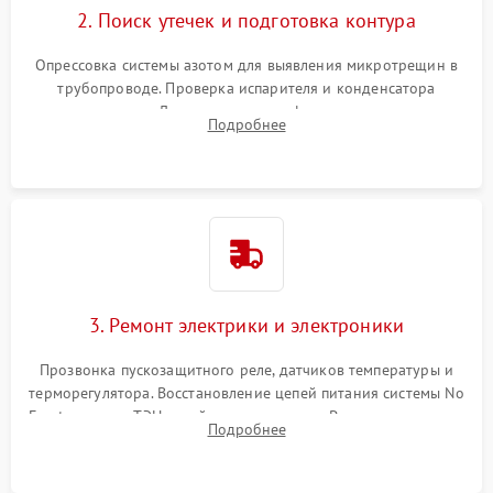
2. Поиск утечек и подготовка контура
Опрессовка системы азотом для выявления микротрещин в
трубопроводе. Проверка испарителя и конденсатора
течеискателем. Демонтаж старого фильтра-осушителя и
Подробнее
продувка капиллярной трубки для устранения засоров.
3. Ремонт электрики и электроники
Прозвонка пускозащитного реле, датчиков температуры и
терморегулятора. Восстановление цепей питания системы No
Frost, включая ТЭН оттайки и вентилятор. Ремонт или замена
Подробнее
платы управления при сбоях алгоритмов.