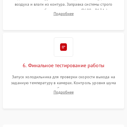
воздуха и влаги из контура. Заправка системы строго
дозированным объемом хладагента (R600a, R134a) по
Подробнее
электронным весам. Контроль рабочего давления в системе.
6. Финальное тестирование работы
Запуск холодильника для проверки скорости выхода на
заданную температуру в камерах. Контроль уровня шума
компрессора, отсутствия обмерзания стенок и корректного
Подробнее
срабатывания системы автоматической оттайки.