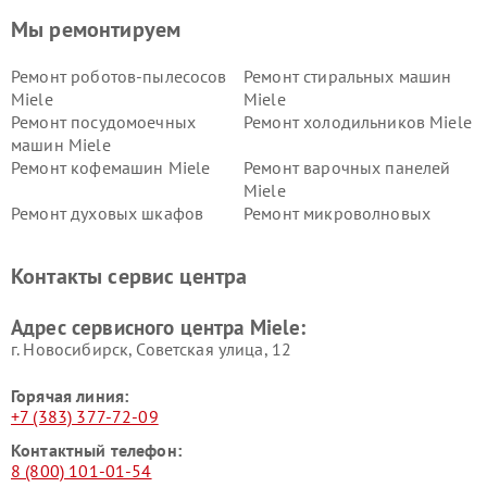
Мы ремонтируем
Ремонт роботов-пылесосов
Ремонт стиральных машин
Miele
Miele
Ремонт посудомоечных
Ремонт холодильников Miele
машин Miele
Ремонт кофемашин Miele
Ремонт варочных панелей
Miele
Ремонт духовых шкафов
Ремонт микроволновых
Miele
печей Miele
Ремонт парогенераторов
Ремонт вытяжек Miele
Контакты сервис центра
Miele
Ремонт гладильных систем
Ремонт вертикальных
Адрес сервисного центра Miele:
Miele
пылесосов Miele
г. Новосибирск, Советская улица, 12
Горячая линия:
+7 (383) 377-72-09
Контактный телефон:
8 (800) 101-01-54