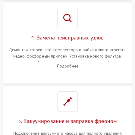
4. Замена неисправных узлов
Демонтаж сгоревшего компрессора и пайка нового агрегата
медно-фосфорным припоем. Установка нового фильтра-
осушителя. Замена изношенных вентиляторов обдува,
Подробнее
сломанных заслонок или поврежденных дверных петель.
5. Вакуумирование и заправка фреоном
Подключение вакуумного насоса для полного удаления