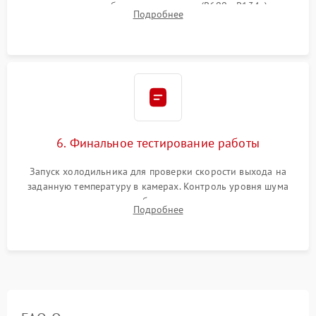
дозированным объемом хладагента (R600a, R134a) по
Подробнее
электронным весам. Контроль рабочего давления в системе.
6. Финальное тестирование работы
Запуск холодильника для проверки скорости выхода на
заданную температуру в камерах. Контроль уровня шума
компрессора, отсутствия обмерзания стенок и корректного
Подробнее
срабатывания системы автоматической оттайки.