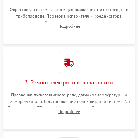
Опрессовка системы азотом для выявления микротрещин в
трубопроводе. Проверка испарителя и конденсатора
течеискателем. Демонтаж старого фильтра-осушителя и
Подробнее
продувка капиллярной трубки для устранения засоров.
3. Ремонт электрики и электроники
Прозвонка пускозащитного реле, датчиков температуры и
терморегулятора. Восстановление цепей питания системы No
Frost, включая ТЭН оттайки и вентилятор. Ремонт или замена
Подробнее
платы управления при сбоях алгоритмов.