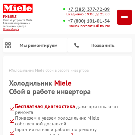
+7 (383) 377-72-09
Ежедневно с 9:00 до 21:00
FIX-MIELE
+7 (800) 101-01-54
Ремонт устройств Miele
Специализированный
Звонок бесплатный по РФ
cервисный центр г.
Новосибирск
Мы ремонтируем
Позвонить
ирске
Холодильник Miele сбой в работе инвертора
Холодильник
Miele
Сбой в работе инвертора
Бесплатная диагностика
даже при отказе от
ремонта
Привезем и увезем холодильник Miele
собственной доставкой
Ремонт вертикальных пылесосов Miele
Ремонт роботов-пылесосов Miele
Ремонт посудомоечных машин Miele
Ремонт варочных панелей Miele
Ремонт микроволновых печей Miele
Ремонт стиральных машин Miele
Ремонт гладильных систем Miele
Ремонт сушильных машин Miele
Гарантия на наши работы по ремонту