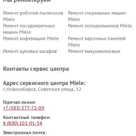
Ремонт роботов-пылесосов
Ремонт стиральных машин
Miele
Miele
Ремонт посудомоечных
Ремонт холодильников Miele
машин Miele
Ремонт кофемашин Miele
Ремонт варочных панелей
Miele
Ремонт духовых шкафов
Ремонт микроволновых
Miele
печей Miele
Ремонт парогенераторов
Ремонт вытяжек Miele
Контакты сервис центра
Miele
Ремонт гладильных систем
Ремонт вертикальных
Адрес сервисного центра Miele:
Miele
пылесосов Miele
г. Новосибирск, Советская улица, 12
Горячая линия:
+7 (383) 377-72-09
Контактный телефон:
8 (800) 101-01-54
Электронная почта: