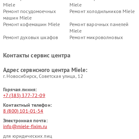
Miele
Miele
Ремонт посудомоечных
Ремонт холодильников Miele
машин Miele
Ремонт кофемашин Miele
Ремонт варочных панелей
Miele
Ремонт духовых шкафов
Ремонт микроволновых
Miele
печей Miele
Ремонт парогенераторов
Ремонт вытяжек Miele
Контакты сервис центра
Miele
Ремонт гладильных систем
Ремонт вертикальных
Адрес сервисного центра Miele:
Miele
пылесосов Miele
г. Новосибирск, Советская улица, 12
Горячая линия:
+7 (383) 377-72-09
Контактный телефон:
8 (800) 101-01-54
Электронная почта:
info@miele-fixim.ru
для юридических лиц