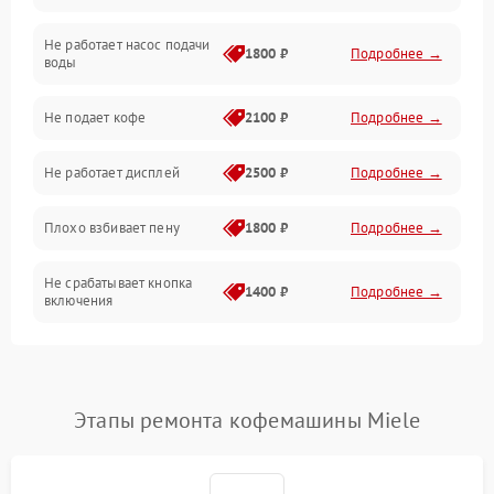
Не работает насос подачи
Проблемы с водой
1800 ₽
Подробнее →
воды
Проблемы с капучинатором и паром
Не подает кофе
2100 ₽
Подробнее →
Управление и электроника
Не работает дисплей
2500 ₽
Подробнее →
Программное обеспечение
Плохо взбивает пену
1800 ₽
Подробнее →
Не срабатывает кнопка
1400 ₽
Подробнее →
включения
Запах гари при работе
1800 ₽
Подробнее →
Постоянные сбои в работе
1500 ₽
Подробнее →
Этапы ремонта кофемашины Miele