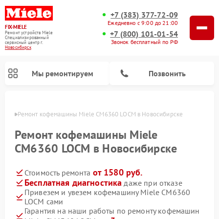
+7 (383) 377-72-09
Ежедневно с 9:00 до 21:00
FIX-MIELE
+7 (800) 101-01-54
Ремонт устройств Miele
Специализированный
Звонок бесплатный по РФ
cервисный центр г.
Новосибирск
Мы ремонтируем
Позвонить
ирске
Ремонт кофемашины Miele CM6360 LOCM в Новосибирске
Ремонт кофемашины Miele
CM6360 LOCM в Новосибирске
от 1580 руб.
Стоимость ремонта
Бесплатная диагностика
даже при отказе
Привезем и увезем кофемашину Miele CM6360
LOCM сами
Ремонт вертикальных пылесосов Miele
Ремонт роботов-пылесосов Miele
Ремонт посудомоечных машин Miele
Ремонт варочных панелей Miele
Ремонт микроволновых печей Miele
Ремонт стиральных машин Miele
Ремонт гладильных систем Miele
Ремонт сушильных машин Miele
Гарантия на наши работы по ремонту кофемашин