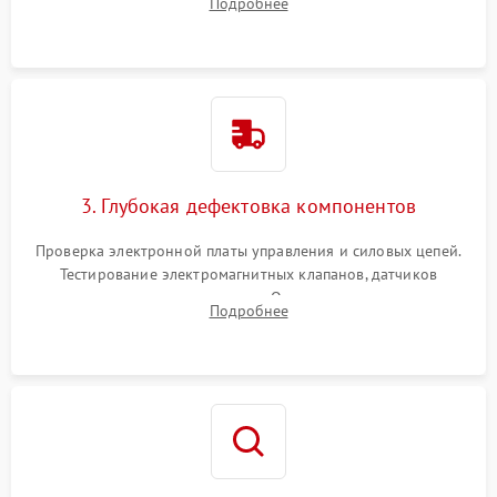
Подробнее
Промывка дренажных каналов и фильтров с использованием
специализированной химии.
3. Глубокая дефектовка компонентов
Проверка электронной платы управления и силовых цепей.
Тестирование электромагнитных клапанов, датчиков
температуры и расходомера. Оценка степени износа
Подробнее
жерновов кофемолки, уплотнительных колец гидросистемы
и шестерней редуктора.