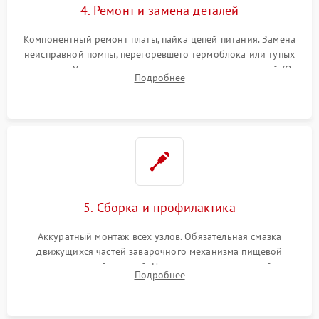
4. Ремонт и замена деталей
Компонентный ремонт платы, пайка цепей питания. Замена
неисправной помпы, перегоревшего термоблока или тупых
жерновов. Установка новых силиконовых уплотнителей (O-
Подробнее
ring) и тефлоновых трубок для надежного устранения
протечек.
5. Сборка и профилактика
Аккуратный монтаж всех узлов. Обязательная смазка
движущихся частей заварочного механизма пищевой
силиконовой смазкой. Проведение программной
Подробнее
декальцинации и очистки системы от кофейных масел.
Надежная фиксация всех соединений.