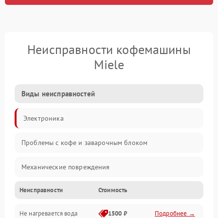
Неисправности кофемашины
Miele
Виды неисправностей
Электроника
Проблемы с кофе и заварочным блоком
Механические повреждения
Неисправности
Стоимость
Прочие неисправности
Не нагревается вода
1500 ₽
Подробнее →
Включение и работа