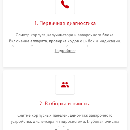
1. Первичная диагностика
Осмотр корпуса, капучинатора и заварочного блока.
Включение аппарата, проверка кодов ошибок и индикации.
Оценка работы помпы, термоблока и кофемолки на слух.
Подробнее
Измерение температуры и давления воды для выявления
локализации поломки.
2. Разборка и очистка
Снятие корпусных панелей, демонтаж заварочного
устройства, диспенсера и гидросистемы. Глубокая очистка
внутренних узлов от кофейных масел, жмыха и накипи.