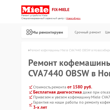
FIX-MIELE
Ремонт устройств Miele
Специализированный cервисный центр г.
Новосибирск
Мы ремонтируем
Срочный ремонт
Це
ele в Новосибирске
Ремонт кофемашины Miele CVA7440 OBSW в Новосибир
Ремонт кофемашины
CVA7440 OBSW в Но
от 1580 руб.
Стоимость ремонта
Бесплатная диагностика
даже при отказ
Привезем и увезем кофемашину Miele CVA
Гарантия на наши работы по ремонту коф
3-х лет
Ремонт роботов-пылесосов Miele
Ремонт стиральных машин Miele
Ремонт посудомоечных машин Miele
Ремонт варочных панелей Miele
Ремонт духовых шкафов Miele
Ремонт микроволновых печей Miele
Ремонт парогенераторов Miele
Ремонт гладильных систем Miele
Ремонт вертикальных пылесосов Miele
Ремонт сушильных машин Miele