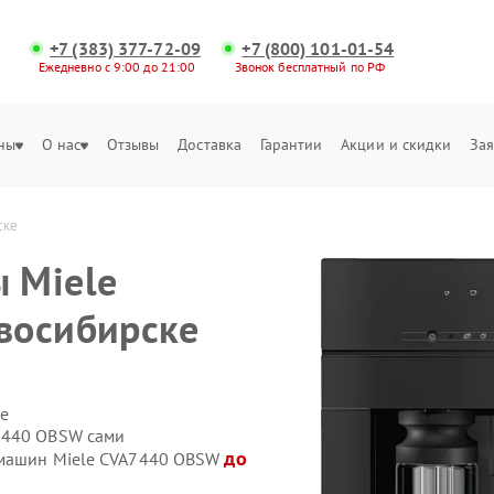
+7 (383) 377-72-09
+7 (800) 101-01-54
Ежедневно с 9:00 до 21:00
Звонок бесплатный по РФ
ны
О нас
Отзывы
Доставка
Гарантии
Акции и скидки
Зая
ске
 Miele
восибирске
е
7440 OBSW сами
до
емашин Miele CVA7440 OBSW