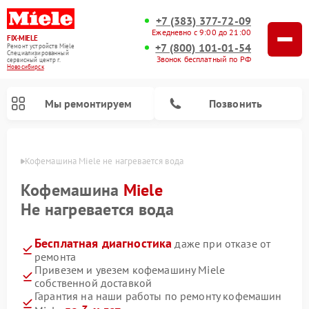
+7 (383) 377-72-09
Ежедневно с 9:00 до 21:00
FIX-MIELE
+7 (800) 101-01-54
Ремонт устройств Miele
Специализированный
Звонок бесплатный по РФ
cервисный центр г.
Новосибирск
Мы ремонтируем
Позвонить
ирске
Кофемашина Miele не нагревается вода
Кофемашина
Miele
Не нагревается вода
Бесплатная диагностика
даже при отказе от
ремонта
Привезем и увезем кофемашину Miele
собственной доставкой
Ремонт вертикальных пылесосов Miele
Ремонт роботов-пылесосов Miele
Ремонт посудомоечных машин Miele
Ремонт варочных панелей Miele
Ремонт микроволновых печей Miele
Ремонт стиральных машин Miele
Ремонт гладильных систем Miele
Ремонт сушильных машин Miele
Гарантия на наши работы по ремонту кофемашин