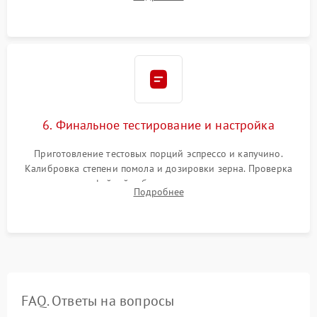
декальцинации и очистки системы от кофейных масел.
Надежная фиксация всех соединений.
6. Финальное тестирование и настройка
Приготовление тестовых порций эспрессо и капучино.
Калибровка степени помола и дозировки зерна. Проверка
плотности кофейной таблетки, температуры напитка и
Подробнее
качества молочной пены. Контроль отсутствия посторонних
шумов и протечек.
FAQ. Ответы на вопросы