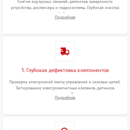
Снятие корпусных панелей, демонтаж заварочного
устройства, диспенсера и гидросистемы. Глубокая очистка
внутренних узлов от кофейных масел, жмыха и накипи.
Подробнее
Промывка дренажных каналов и фильтров с использованием
специализированной химии.
3. Глубокая дефектовка компонентов
Проверка электронной платы управления и силовых цепей.
Тестирование электромагнитных клапанов, датчиков
температуры и расходомера. Оценка степени износа
Подробнее
жерновов кофемолки, уплотнительных колец гидросистемы
и шестерней редуктора.