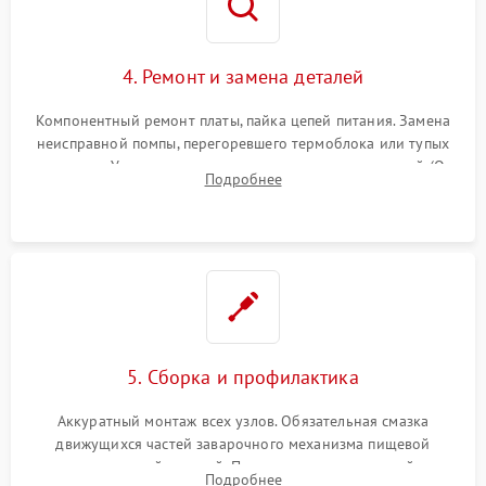
4. Ремонт и замена деталей
Компонентный ремонт платы, пайка цепей питания. Замена
неисправной помпы, перегоревшего термоблока или тупых
жерновов. Установка новых силиконовых уплотнителей (O-
Подробнее
ring) и тефлоновых трубок для надежного устранения
протечек.
5. Сборка и профилактика
Аккуратный монтаж всех узлов. Обязательная смазка
движущихся частей заварочного механизма пищевой
силиконовой смазкой. Проведение программной
Подробнее