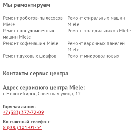
Мы ремонтируем
Ремонт роботов-пылесосов
Ремонт стиральных машин
Miele
Miele
Ремонт посудомоечных
Ремонт холодильников Miele
машин Miele
Ремонт кофемашин Miele
Ремонт варочных панелей
Miele
Ремонт духовых шкафов
Ремонт микроволновых
Miele
печей Miele
Ремонт парогенераторов
Ремонт вытяжек Miele
Контакты сервис центра
Miele
Ремонт гладильных систем
Ремонт вертикальных
Адрес сервисного центра Miele:
Miele
пылесосов Miele
г. Новосибирск, Советская улица, 12
Горячая линия:
+7 (383) 377-72-09
Контактный телефон:
8 (800) 101-01-54