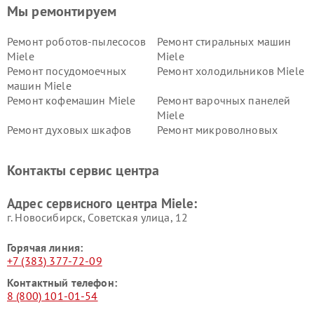
Мы ремонтируем
Ремонт роботов-пылесосов
Ремонт стиральных машин
Miele
Miele
Ремонт посудомоечных
Ремонт холодильников Miele
машин Miele
Ремонт кофемашин Miele
Ремонт варочных панелей
Miele
Ремонт духовых шкафов
Ремонт микроволновых
Miele
печей Miele
Ремонт парогенераторов
Ремонт вытяжек Miele
Контакты сервис центра
Miele
Ремонт гладильных систем
Ремонт вертикальных
Адрес сервисного центра Miele:
Miele
пылесосов Miele
г. Новосибирск, Советская улица, 12
Горячая линия:
+7 (383) 377-72-09
Контактный телефон:
8 (800) 101-01-54