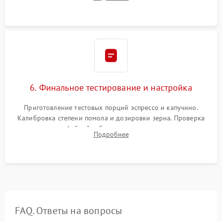
декальцинации и очистки системы от кофейных масел.
Надежная фиксация всех соединений.
6. Финальное тестирование и настройка
Приготовление тестовых порций эспрессо и капучино.
Калибровка степени помола и дозировки зерна. Проверка
плотности кофейной таблетки, температуры напитка и
Подробнее
качества молочной пены. Контроль отсутствия посторонних
шумов и протечек.
FAQ. Ответы на вопросы