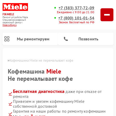
+7 (383) 377-72-09
Ежедневно с 9:00 до 21:00
FIX-MIELE
+7 (800) 101-01-54
Ремонт устройств Miele
Специализированный
Звонок бесплатный по РФ
cервисный центр г.
Новосибирск
Мы ремонтируем
Позвонить
ирске
Кофемашина Miele не перемалывает кофе
Кофемашина
Miele
Не перемалывает кофе
Бесплатная диагностика
даже при отказе от
ремонта
Привезем и увезем кофемашину Miele
собственной доставкой
Ремонт вертикальных пылесосов Miele
Ремонт роботов-пылесосов Miele
Ремонт посудомоечных машин Miele
Ремонт варочных панелей Miele
Ремонт микроволновых печей Miele
Ремонт стиральных машин Miele
Ремонт гладильных систем Miele
Ремонт сушильных машин Miele
Гарантия на наши работы по ремонту кофемашин