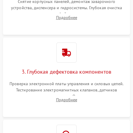
Снятие корпусных панелей, демонтаж заварочного
устройства, диспенсера и гидросистемы. Глубокая очистка
внутренних узлов от кофейных масел, жмыха и накипи.
Подробнее
Промывка дренажных каналов и фильтров с использованием
специализированной химии.
3. Глубокая дефектовка компонентов
Проверка электронной платы управления и силовых цепей.
Тестирование электромагнитных клапанов, датчиков
температуры и расходомера. Оценка степени износа
Подробнее
жерновов кофемолки, уплотнительных колец гидросистемы
и шестерней редуктора.