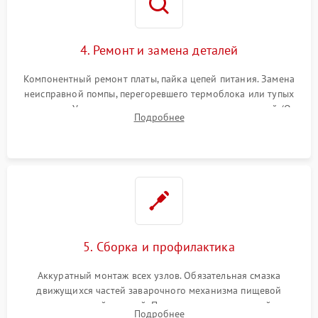
4. Ремонт и замена деталей
Компонентный ремонт платы, пайка цепей питания. Замена
неисправной помпы, перегоревшего термоблока или тупых
жерновов. Установка новых силиконовых уплотнителей (O-
Подробнее
ring) и тефлоновых трубок для надежного устранения
протечек.
5. Сборка и профилактика
Аккуратный монтаж всех узлов. Обязательная смазка
движущихся частей заварочного механизма пищевой
силиконовой смазкой. Проведение программной
Подробнее