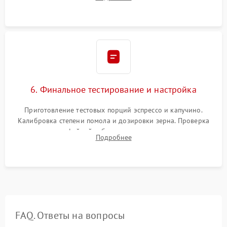
декальцинации и очистки системы от кофейных масел.
Надежная фиксация всех соединений.
6. Финальное тестирование и настройка
Приготовление тестовых порций эспрессо и капучино.
Калибровка степени помола и дозировки зерна. Проверка
плотности кофейной таблетки, температуры напитка и
Подробнее
качества молочной пены. Контроль отсутствия посторонних
шумов и протечек.
FAQ. Ответы на вопросы