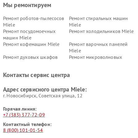
Мы ремонтируем
Ремонт роботов-пылесосов
Ремонт стиральных машин
Miele
Miele
Ремонт посудомоечных
Ремонт холодильников Miele
машин Miele
Ремонт кофемашин Miele
Ремонт варочных панелей
Miele
Ремонт духовых шкафов
Ремонт микроволновых
Miele
печей Miele
Ремонт парогенераторов
Ремонт вытяжек Miele
Контакты сервис центра
Miele
Ремонт гладильных систем
Ремонт вертикальных
Адрес сервисного центра Miele:
Miele
пылесосов Miele
г. Новосибирск, Советская улица, 12
Горячая линия:
+7 (383) 377-72-09
Контактный телефон:
8 (800) 101-01-54