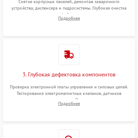
Снятие корпусных панелей, демонтаж заварочного
устройства, диспенсера и гидросистемы. Глубокая очистка
внутренних узлов от кофейных масел, жмыха и накипи.
Подробнее
Промывка дренажных каналов и фильтров с использованием
специализированной химии.
3. Глубокая дефектовка компонентов
Проверка электронной платы управления и силовых цепей.
Тестирование электромагнитных клапанов, датчиков
температуры и расходомера. Оценка степени износа
Подробнее
жерновов кофемолки, уплотнительных колец гидросистемы
и шестерней редуктора.