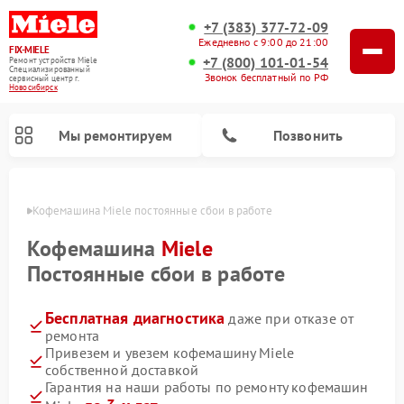
+7 (383) 377-72-09
Ежедневно с 9:00 до 21:00
FIX-MIELE
+7 (800) 101-01-54
Ремонт устройств Miele
Специализированный
Звонок бесплатный по РФ
cервисный центр г.
Новосибирск
Мы ремонтируем
Позвонить
ирске
Кофемашина Miele постоянные сбои в работе
Кофемашина
Miele
Постоянные сбои в работе
Бесплатная диагностика
даже при отказе от
ремонта
Привезем и увезем кофемашину Miele
собственной доставкой
Ремонт вертикальных пылесосов Miele
Ремонт роботов-пылесосов Miele
Ремонт посудомоечных машин Miele
Ремонт варочных панелей Miele
Ремонт микроволновых печей Miele
Ремонт стиральных машин Miele
Ремонт гладильных систем Miele
Ремонт сушильных машин Miele
Гарантия на наши работы по ремонту кофемашин