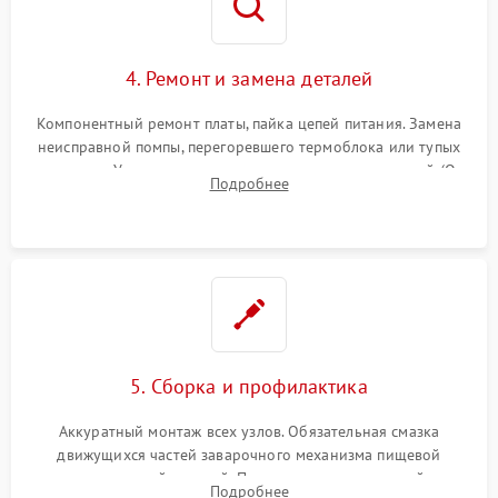
4. Ремонт и замена деталей
Компонентный ремонт платы, пайка цепей питания. Замена
неисправной помпы, перегоревшего термоблока или тупых
жерновов. Установка новых силиконовых уплотнителей (O-
Подробнее
ring) и тефлоновых трубок для надежного устранения
протечек.
5. Сборка и профилактика
Аккуратный монтаж всех узлов. Обязательная смазка
движущихся частей заварочного механизма пищевой
силиконовой смазкой. Проведение программной
Подробнее