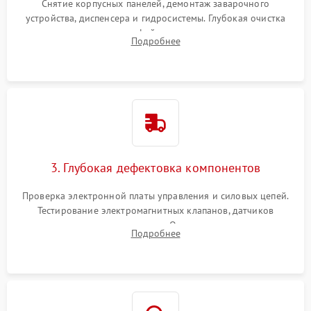
Снятие корпусных панелей, демонтаж заварочного
устройства, диспенсера и гидросистемы. Глубокая очистка
внутренних узлов от кофейных масел, жмыха и накипи.
Подробнее
Промывка дренажных каналов и фильтров с использованием
специализированной химии.
3. Глубокая дефектовка компонентов
Проверка электронной платы управления и силовых цепей.
Тестирование электромагнитных клапанов, датчиков
температуры и расходомера. Оценка степени износа
Подробнее
жерновов кофемолки, уплотнительных колец гидросистемы
и шестерней редуктора.