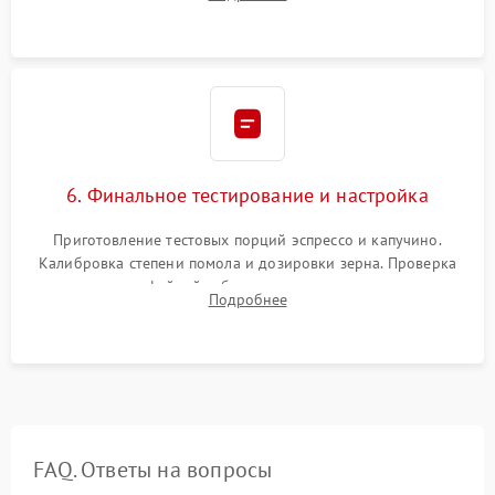
декальцинации и очистки системы от кофейных масел.
Надежная фиксация всех соединений.
6. Финальное тестирование и настройка
Приготовление тестовых порций эспрессо и капучино.
Калибровка степени помола и дозировки зерна. Проверка
плотности кофейной таблетки, температуры напитка и
Подробнее
качества молочной пены. Контроль отсутствия посторонних
шумов и протечек.
FAQ. Ответы на вопросы