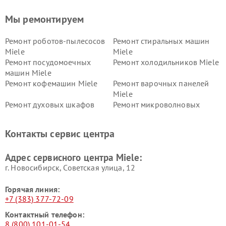
Мы ремонтируем
Ремонт роботов-пылесосов
Ремонт стиральных машин
Miele
Miele
Ремонт посудомоечных
Ремонт холодильников Miele
машин Miele
Ремонт кофемашин Miele
Ремонт варочных панелей
Miele
Ремонт духовых шкафов
Ремонт микроволновых
Miele
печей Miele
Ремонт парогенераторов
Ремонт вытяжек Miele
Контакты сервис центра
Miele
Ремонт гладильных систем
Ремонт вертикальных
Адрес сервисного центра Miele:
Miele
пылесосов Miele
г. Новосибирск, Советская улица, 12
Горячая линия:
+7 (383) 377-72-09
Контактный телефон:
8 (800) 101-01-54