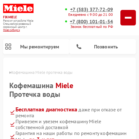
+7 (383) 377-72-09
Ежедневно с 9:00 до 21:00
FIX-MIELE
+7 (800) 101-01-54
Ремонт устройств Miele
Специализированный
Звонок бесплатный по РФ
cервисный центр г.
Новосибирск
Мы ремонтируем
Позвонить
ирске
Кофемашина Miele протечка воды
Кофемашина
Miele
Протечка воды
Бесплатная диагностика
даже при отказе от
ремонта
Привезем и увезем кофемашину Miele
собственной доставкой
Ремонт вертикальных пылесосов Miele
Ремонт роботов-пылесосов Miele
Ремонт посудомоечных машин Miele
Ремонт варочных панелей Miele
Ремонт микроволновых печей Miele
Ремонт стиральных машин Miele
Ремонт гладильных систем Miele
Ремонт сушильных машин Miele
Гарантия на наши работы по ремонту кофемашин