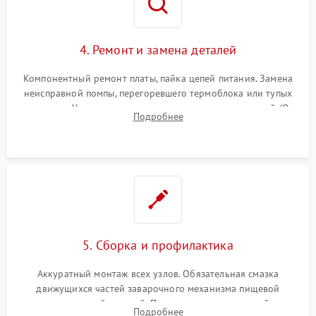
4. Ремонт и замена деталей
Компонентный ремонт платы, пайка цепей питания. Замена
неисправной помпы, перегоревшего термоблока или тупых
жерновов. Установка новых силиконовых уплотнителей (O-
Подробнее
ring) и тефлоновых трубок для надежного устранения
протечек.
5. Сборка и профилактика
Аккуратный монтаж всех узлов. Обязательная смазка
движущихся частей заварочного механизма пищевой
силиконовой смазкой. Проведение программной
Подробнее