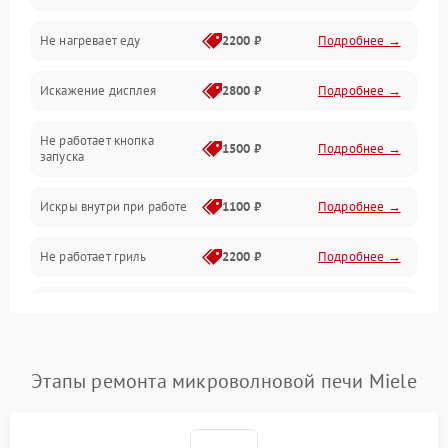
Не нагревает еду
2200 ₽
Подробнее →
Механические повреждения
Искажение дисплея
2800 ₽
Подробнее →
Питание и запуск
Не работает кнопка
Нагрев и приготовление
1500 ₽
Подробнее →
запуска
Программное обеспечение
Искры внутри при работе
1100 ₽
Подробнее →
Не работает гриль
2200 ₽
Подробнее →
Перегрев или отключение
2400 ₽
Подробнее →
во время работы
Появление запаха гари
2400 ₽
Подробнее →
Этапы ремонта микроволновой печи Miele
Проблемы с вентилятором
2000 ₽
Подробнее →