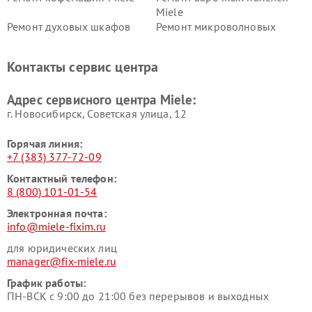
Miele
Ремонт духовых шкафов
Ремонт микроволновых
Miele
печей Miele
Ремонт парогенераторов
Ремонт вытяжек Miele
Контакты сервис центра
Miele
Ремонт гладильных систем
Ремонт вертикальных
Адрес сервисного центра Miele:
Miele
пылесосов Miele
г. Новосибирск, Советская улица, 12
Горячая линия:
+7 (383) 377-72-09
Контактный телефон:
8 (800) 101-01-54
Электронная почта:
info@miele-fixim.ru
для юридических лиц
manager@fix-miele.ru
График работы:
ПН-ВСК с 9:00 до 21:00 без перерывов и выходных