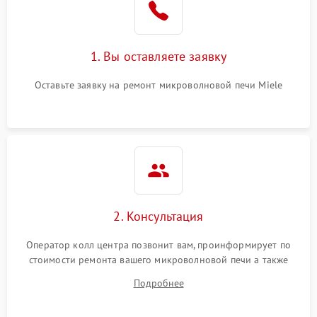
Поломка системы
2200 ₽
Подробнее →
охлаждения
1. Вы оставляете заявку
Не работают сенсорные
2400 ₽
Подробнее →
кнопки
Оставьте заявку на ремонт микроволновой печи Miele
Не горит подсветка
2000 ₽
Подробнее →
Сломался трансформатор
1000 ₽
Подробнее →
2. Консультация
Оператор колл центра позвонит вам, проинформирует по
стоимости ремонта вашего микроволновой печи а также
ответит на все ваши вопросы.
Подробнее