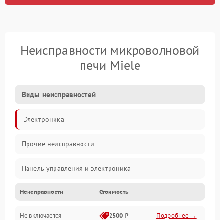
Неисправности микроволновой
печи Miele
Виды неисправностей
Электроника
Прочие неисправности
Панель управления и электроника
Неисправности
Стоимость
Дверца и корпус
Не включается
2500 ₽
Подробнее →
Механика и внутренние элементы