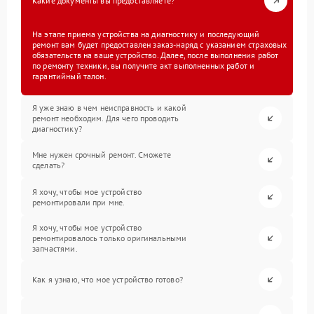
Какие документы вы предоставляете?
На этапе приема устройства на диагностику и последующий
ремонт вам будет предоставлен заказ-наряд с указанием страховых
обязательств на ваше устройство. Далее, после выполнения работ
по ремонту техники, вы получите акт выполненных работ и
гарантийный талон.
Я уже знаю в чем неисправность и какой
ремонт необходим. Для чего проводить
диагностику?
Мне нужен срочный ремонт. Сможете
сделать?
Я хочу, чтобы мое устройство
ремонтировали при мне.
Я хочу, чтобы мое устройство
ремонтировалось только оригинальными
запчастями.
Как я узнаю, что мое устройство готово?