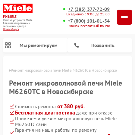
+7 (383) 377-72-09
Ежедневно с 9:00 до 21:00
FIX-MIELE
+7 (800) 101-01-54
Ремонт устройств Miele
Специализированный
Звонок бесплатный по РФ
cервисный центр г.
Новосибирск
Мы ремонтируем
Позвонить
ирске
Ремонт микроволновой печи Miele M6260TC в Новосибирске
Ремонт микроволновой печи Miele
M6260TC в Новосибирске
от 380 руб.
Стоимость ремонта
Бесплатная диагностика
даже при отказе
Привезем и увезем микроволновую печь Miele
M6260TC сами
Ремонт вертикальных пылесосов Miele
Ремонт роботов-пылесосов Miele
Ремонт посудомоечных машин Miele
Ремонт стиральных машин Miele
Ремонт варочных панелей Miele
Ремонт гладильных систем Miele
Ремонт сушильных машин Miele
Гарантия на наши работы по ремонту