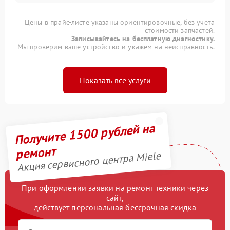
Цены в прайс-листе указаны ориентировочные, без учета
стоимости запчастей.
Записывайтесь на бесплатную диагностику.
Мы проверим ваше устройство и укажем на неисправность.
Показать все услуги
Получите 1500 рублей на
ремонт
Акция сервисного центра Miele
При оформлении заявки на ремонт техники через
сайт,
действует персональная бессрочная скидка