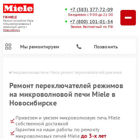
+7 (383) 377-72-09
Ежедневно с 9:00 до 21:00
FIX-MIELE
+7 (800) 101-01-54
Ремонт устройств Miele
Специализированный
Звонок бесплатный по РФ
cервисный центр г.
Новосибирск
Мы ремонтируем
Позвонить
ирске
Микроволновая печь Miele ремонт переключателей режимов
Ремонт переключателей режимов
на микроволновой печи Miele в
Новосибирске
Привезем и увезем микроволновую печь Miele
собственной доставкой
Гарантия на наши работы по ремонту
Ремонт вертикальных пылесосов Miele
Ремонт роботов-пылесосов Miele
Ремонт посудомоечных машин Miele
Ремонт стиральных машин Miele
Ремонт варочных панелей Miele
Ремонт гладильных систем Miele
Ремонт сушильных машин Miele
до 3-х лет
микроволновых печей Miele