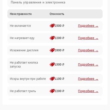
Панель управления и электроника
Неисправности
Стоимость
Дверца и корпус
Не включается
2500 ₽
Подробнее →
Механика и внутренние элементы
Не нагревает еду
2200 ₽
Подробнее →
Механические повреждения
Искажение дисплея
2800 ₽
Подробнее →
Питание и запуск
Не работает кнопка
Нагрев и приготовление
1500 ₽
Подробнее →
запуска
Программное обеспечение
Искры внутри при работе
1100 ₽
Подробнее →
Не работает гриль
2200 ₽
Подробнее →
Перегрев или отключение
2400 ₽
Подробнее →
во время работы