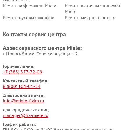
Ремонт кофемашин Miele
Ремонт варочных панелей
Miele
Ремонт духовых шкафов
Ремонт микроволновых
Miele
печей Miele
Ремонт парогенераторов
Ремонт вытяжек Miele
Контакты сервис центра
Miele
Ремонт гладильных систем
Ремонт вертикальных
Адрес сервисного центра Miele:
Miele
пылесосов Miele
г. Новосибирск, Советская улица, 12
Горячая линия:
+7 (383) 377-72-09
Контактный телефон:
8 (800) 101-01-54
Электронная почта:
info@miele-fixim.ru
для юридических лиц
manager@fix-miele.ru
График работы:
ПН-ВСК с 9:00 до 21:00 без перерывов и выходных