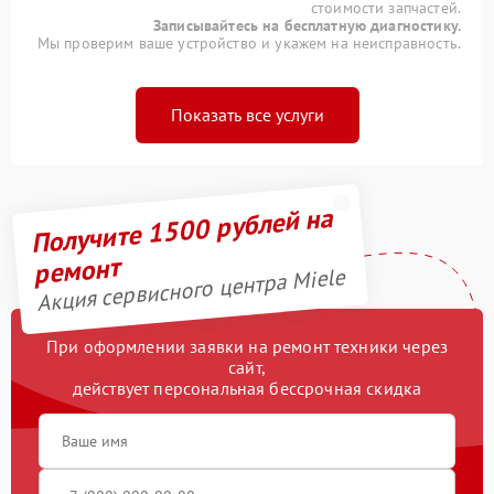
стоимости запчастей.
Записывайтесь на бесплатную диагностику.
Мы проверим ваше устройство и укажем на неисправность.
Показать все услуги
Получите 1500 рублей на
ремонт
Акция сервисного центра Miele
При оформлении заявки на ремонт техники через
сайт,
действует персональная бессрочная скидка