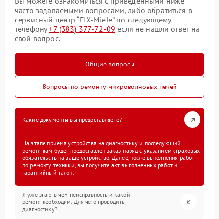
Вы можете ознакомиться с приведенными ниже
часто задаваемыми вопросами, либо обратиться в
сервисный центр “FIX-Miele” по следующему
телефону
+7 (383) 377-72-09
если не нашли ответ на
свой вопрос.
Общие вопросы
Вопросы по ремонту микроволновых печей
Какие документы вы предоставляете?
На этапе приема устройства на диагностику и последующий
ремонт вам будет предоставлен заказ-наряд с указанием страховых
обязательств на ваше устройство. Далее, после выполнения работ
по ремонту техники, вы получите акт выполненных работ и
гарантийный талон.
Я уже знаю в чем неисправность и какой
ремонт необходим. Для чего проводить
диагностику?