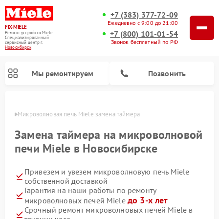
+7 (383) 377-72-09
Ежедневно с 9:00 до 21:00
FIX-MIELE
+7 (800) 101-01-54
Ремонт устройств Miele
Специализированный
Звонок бесплатный по РФ
cервисный центр г.
Новосибирск
Мы ремонтируем
Позвонить
ирске
Микроволновая печь Miele замена таймера
Замена таймера на микроволновой
печи Miele в Новосибирске
Привезем и увезем микроволновую печь Miele
собственной доставкой
Гарантия на наши работы по ремонту
до 3-х лет
микроволновых печей Miele
Ремонт вертикальных пылесосов Miele
Ремонт роботов-пылесосов Miele
Ремонт посудомоечных машин Miele
Ремонт стиральных машин Miele
Ремонт варочных панелей Miele
Ремонт гладильных систем Miele
Ремонт сушильных машин Miele
Срочный ремонт микроволновых печей Miele в