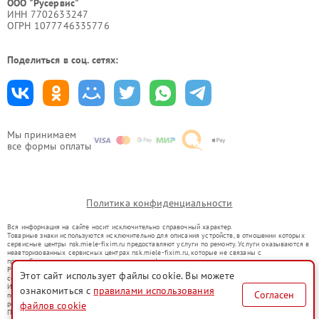
ООО "Русервис"
ИНН 7702633247
ОГРН 1077746335776
Поделиться в соц. сетях:
Мы принимаем
все формы оплаты
Политика конфиденциальности
Вся информация на сайте носит исключительно справочный характер.
Товарные знаки используются исключительно для описания устройств, в отношении которых
сервисные центры nsk.miele-fixim.ru предоставляют услуги по ремонту. Услуги оказываются в
неавторизованных сервисных центрах nsk.miele-fixim.ru, которые не связаны с
правообладателями товарных знаков или их официальными представителями.
Ремонт осуществляется для устройств, уже введенных в гражданский оборот в соответствии
Этот сайт использует файлы cookie. Вы можете
со статьей 1487 ГК РФ.
Использование товарных знаков не преследует цели индивидуализации услуг или введения
ознакомиться с
правилами использования
Согласен
потребителей в заблуждение, а служит для информирования о предоставляемых услугах по
ремонту техники указанных брендов.
файлов cookie
Представленная на сайте информация не является публичной офертой, определяемой