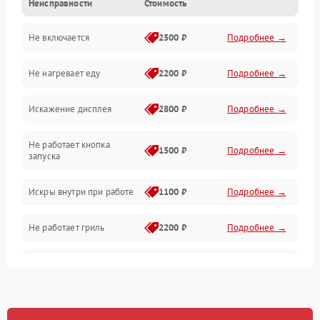
Неисправности
Стоимость
Дверца и корпус
Не включается
2500 ₽
Подробнее →
Механика и внутренние элементы
Не нагревает еду
2200 ₽
Подробнее →
Механические повреждения
Искажение дисплея
2800 ₽
Подробнее →
Питание и запуск
Не работает кнопка
Нагрев и приготовление
1500 ₽
Подробнее →
запуска
Программное обеспечение
Искры внутри при работе
1100 ₽
Подробнее →
Не работает гриль
2200 ₽
Подробнее →
Перегрев или отключение
2400 ₽
Подробнее →
во время работы
Появление запаха гари
2400 ₽
Подробнее →