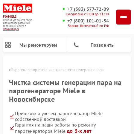
+7 (383) 377-72-09
Ежедневно с 9:00 до 21:00
FIX-MIELE
+7 (800) 101-01-54
Ремонт устройств Miele
Специализированный
Звонок бесплатный по РФ
cервисный центр г.
Новосибирск
Мы ремонтируем
Позвонить
ирске
Парогенератор Miele чистка системы генерации пара
Чистка системы генерации пара на
парогенераторе Miele в
Новосибирске
Привезем и увезем парогенератор Miele
собственной доставкой
Гарантия на наши работы по ремонту
Ремонт вертикальных пылесосов Miele
Ремонт роботов-пылесосов Miele
Ремонт посудомоечных машин Miele
Ремонт стиральных машин Miele
Ремонт варочных панелей Miele
Ремонт микроволновых печей Miele
Ремонт гладильных систем Miele
Ремонт сушильных машин Miele
до 3-х лет
парогенераторов Miele