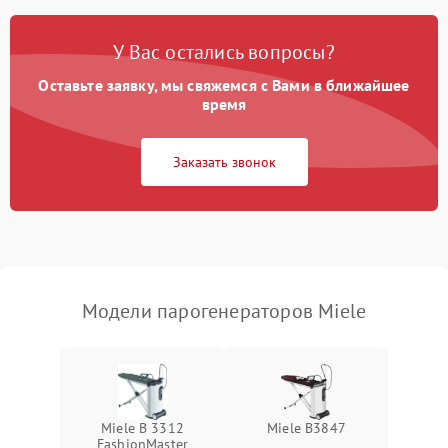
Ошибка платы управления
1500 ₽
Подробнее →
У Вас остались вопросы?
Сбой режима работы
1200 ₽
Подробнее →
Оставьте заявку, мы свяжемся с Вами в ближайшее
время
Не сохраняет настройки
1200 ₽
Подробнее →
Заказать звонок
Не включается
1500 ₽
Подробнее →
Не подает пар
1800 ₽
Подробнее →
Модели парогенераторов Miele
Miele B 3312
Miele B3847
FashionMaster