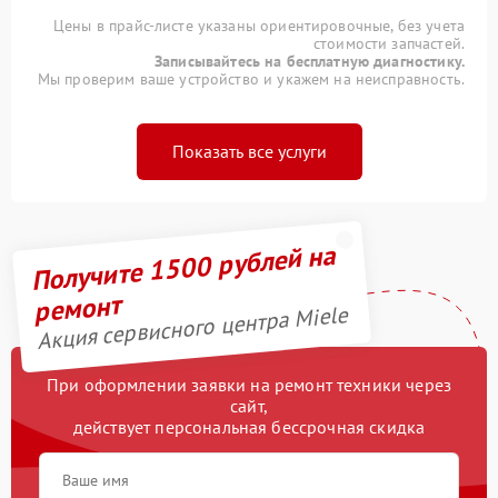
Цены в прайс-листе указаны ориентировочные, без учета
стоимости запчастей.
Записывайтесь на бесплатную диагностику.
Мы проверим ваше устройство и укажем на неисправность.
Показать все услуги
Получите 1500 рублей на
ремонт
Акция сервисного центра Miele
При оформлении заявки на ремонт техники через
сайт,
действует персональная бессрочная скидка