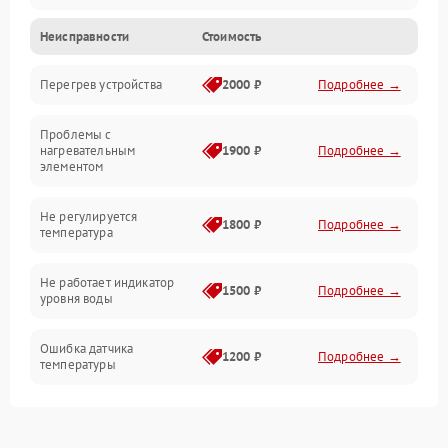
Неисправности
Стоимость
Парообразование
Перегрев устройства
2000 ₽
Подробнее →
Герметичность
Проблемы с
Механика
нагревательным
1900 ₽
Подробнее →
элементом
Не регулируется
1800 ₽
Подробнее →
температура
Не работает индикатор
1500 ₽
Подробнее →
уровня воды
Ошибка датчика
1200 ₽
Подробнее →
температуры
Не работает индикатор
1000 ₽
Подробнее →