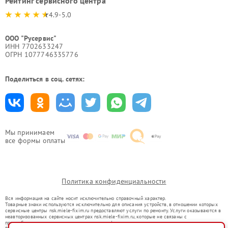
Рейтинг сервисного центра
4.9-5.0
ООО "Русервис"
ИНН 7702633247
ОГРН 1077746335776
Поделиться в соц. сетях:
Мы принимаем
все формы оплаты
Политика конфиденциальности
Вся информация на сайте носит исключительно справочный характер.
Товарные знаки используются исключительно для описания устройств, в отношении которых
сервисные центры nsk.miele-fixim.ru предоставляют услуги по ремонту. Услуги оказываются в
неавторизованных сервисных центрах nsk.miele-fixim.ru, которые не связаны с
правообладателями товарных знаков или их официальными представителями.