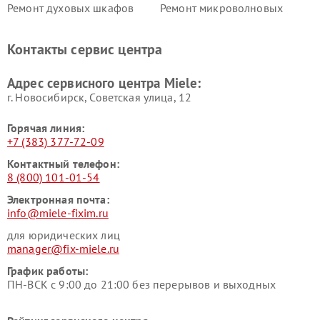
Ремонт духовых шкафов
Ремонт микроволновых
Miele
печей Miele
Ремонт парогенераторов
Ремонт вытяжек Miele
Контакты сервис центра
Miele
Ремонт гладильных систем
Ремонт вертикальных
Адрес сервисного центра Miele:
Miele
пылесосов Miele
г. Новосибирск, Советская улица, 12
Горячая линия:
+7 (383) 377-72-09
Контактный телефон:
8 (800) 101-01-54
Электронная почта:
info@miele-fixim.ru
для юридических лиц
manager@fix-miele.ru
График работы:
ПН-ВСК с 9:00 до 21:00 без перерывов и выходных