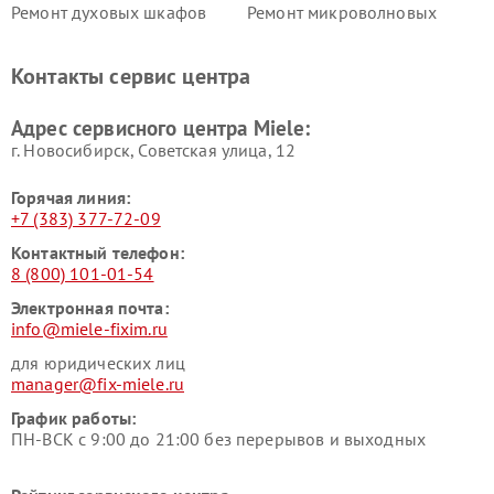
Ремонт духовых шкафов
Ремонт микроволновых
Miele
печей Miele
Ремонт парогенераторов
Ремонт вытяжек Miele
Контакты сервис центра
Miele
Ремонт гладильных систем
Ремонт вертикальных
Адрес сервисного центра Miele:
Miele
пылесосов Miele
г. Новосибирск, Советская улица, 12
Горячая линия:
+7 (383) 377-72-09
Контактный телефон:
8 (800) 101-01-54
Электронная почта:
info@miele-fixim.ru
для юридических лиц
manager@fix-miele.ru
График работы:
ПН-ВСК с 9:00 до 21:00 без перерывов и выходных