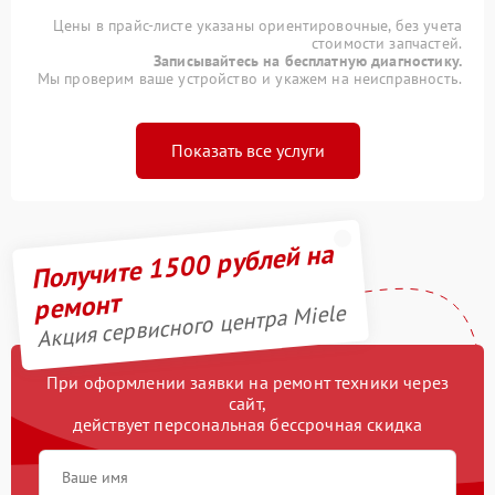
Цены в прайс-листе указаны ориентировочные, без учета
стоимости запчастей.
Записывайтесь на бесплатную диагностику.
Мы проверим ваше устройство и укажем на неисправность.
Показать все услуги
Получите 1500 рублей на
ремонт
Акция сервисного центра Miele
При оформлении заявки на ремонт техники через
сайт,
действует персональная бессрочная скидка