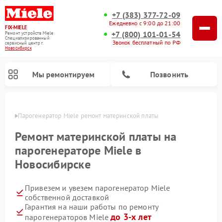
+7 (383) 377-72-09
Ежедневно с 9:00 до 21:00
FIX-MIELE
+7 (800) 101-01-54
Ремонт устройств Miele
Специализированный
Звонок бесплатный по РФ
cервисный центр г.
Новосибирск
Мы ремонтируем
Позвонить
ирске
Парогенератор Miele ремонт материнской платы
Ремонт материнской платы на
парогенераторе Miele в
Новосибирске
Привезем и увезем парогенератор Miele
собственной доставкой
Гарантия на наши работы по ремонту
Ремонт вертикальных пылесосов Miele
Ремонт роботов-пылесосов Miele
Ремонт посудомоечных машин Miele
Ремонт стиральных машин Miele
Ремонт варочных панелей Miele
Ремонт микроволновых печей Miele
Ремонт гладильных систем Miele
Ремонт сушильных машин Miele
до 3-х лет
парогенераторов Miele