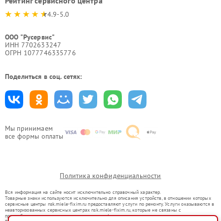
Рейтинг сервисного центра
4.9-5.0
ООО "Русервис"
ИНН 7702633247
ОГРН 1077746335776
Поделиться в соц. сетях:
Мы принимаем
все формы оплаты
Политика конфиденциальности
Вся информация на сайте носит исключительно справочный характер.
Товарные знаки используются исключительно для описания устройств, в отношении которых
сервисные центры nsk.miele-fixim.ru предоставляют услуги по ремонту. Услуги оказываются в
неавторизованных сервисных центрах nsk.miele-fixim.ru, которые не связаны с
правообладателями товарных знаков или их официальными представителями.