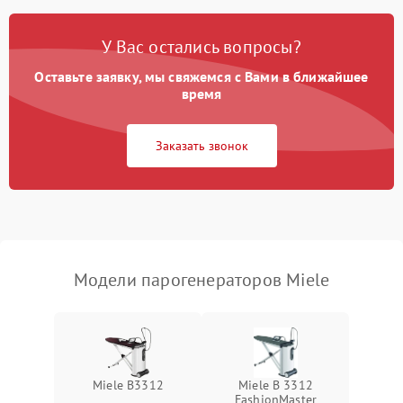
Ошибка платы управления
1500 ₽
Подробнее →
У Вас остались вопросы?
Сбой режима работы
1200 ₽
Подробнее →
Оставьте заявку, мы свяжемся с Вами в ближайшее
время
Не сохраняет настройки
1200 ₽
Подробнее →
Заказать звонок
Не включается
1500 ₽
Подробнее →
Не подает пар
1800 ₽
Подробнее →
Модели парогенераторов Miele
Miele B3312
Miele B 3312
FashionMaster