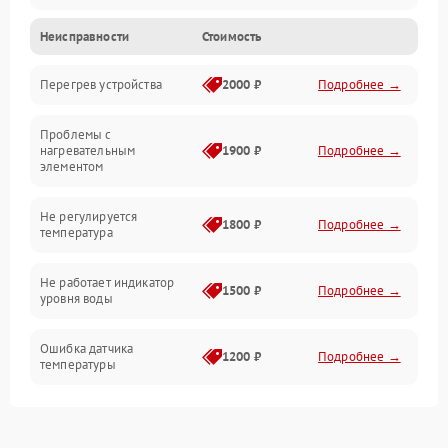
Неисправности
Стоимость
Парообразование
Перегрев устройства
2000 ₽
Подробнее →
Герметичность
Проблемы с
Механика
нагревательным
1900 ₽
Подробнее →
элементом
Не регулируется
1800 ₽
Подробнее →
температура
Не работает индикатор
1500 ₽
Подробнее →
уровня воды
Ошибка датчика
1200 ₽
Подробнее →
температуры
Не работает индикатор
1000 ₽
Подробнее →