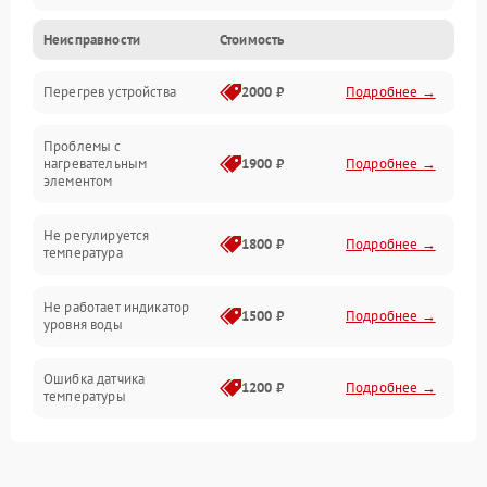
Неисправности
Стоимость
Парообразование
Перегрев устройства
2000 ₽
Подробнее →
Герметичность
Проблемы с
Механика
нагревательным
1900 ₽
Подробнее →
элементом
Не регулируется
1800 ₽
Подробнее →
температура
Не работает индикатор
1500 ₽
Подробнее →
уровня воды
Ошибка датчика
1200 ₽
Подробнее →
температуры
Не работает индикатор
1000 ₽
Подробнее →