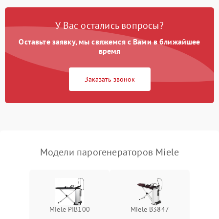
Ошибка платы управления
1500 ₽
Подробнее →
У Вас остались вопросы?
Сбой режима работы
1200 ₽
Подробнее →
Оставьте заявку, мы свяжемся с Вами в ближайшее
время
Не сохраняет настройки
1200 ₽
Подробнее →
Заказать звонок
Не включается
1500 ₽
Подробнее →
Не подает пар
1800 ₽
Подробнее →
Модели парогенераторов Miele
Miele PIB100
Miele B3847