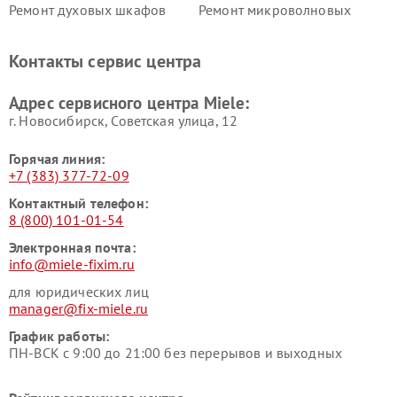
Ремонт духовых шкафов
Ремонт микроволновых
Miele
печей Miele
Ремонт парогенераторов
Ремонт вытяжек Miele
Контакты сервис центра
Miele
Ремонт гладильных систем
Ремонт вертикальных
Адрес сервисного центра Miele:
Miele
пылесосов Miele
г. Новосибирск, Советская улица, 12
Горячая линия:
+7 (383) 377-72-09
Контактный телефон:
8 (800) 101-01-54
Электронная почта:
info@miele-fixim.ru
для юридических лиц
manager@fix-miele.ru
График работы:
ПН-ВСК с 9:00 до 21:00 без перерывов и выходных