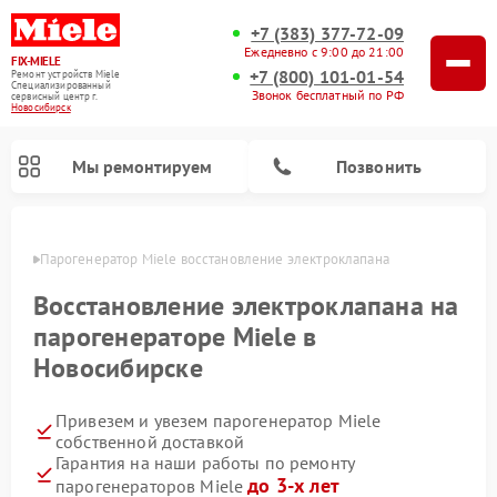
+7 (383) 377-72-09
Ежедневно с 9:00 до 21:00
FIX-MIELE
+7 (800) 101-01-54
Ремонт устройств Miele
Специализированный
Звонок бесплатный по РФ
cервисный центр г.
Новосибирск
Мы ремонтируем
Позвонить
ирске
Парогенератор Miele восстановление электроклапана
Восстановление электроклапана на
парогенераторе Miele в
Новосибирске
Привезем и увезем парогенератор Miele
собственной доставкой
Гарантия на наши работы по ремонту
Ремонт вертикальных пылесосов Miele
Ремонт роботов-пылесосов Miele
Ремонт посудомоечных машин Miele
Ремонт стиральных машин Miele
Ремонт варочных панелей Miele
Ремонт микроволновых печей Miele
Ремонт гладильных систем Miele
Ремонт сушильных машин Miele
до 3-х лет
парогенераторов Miele