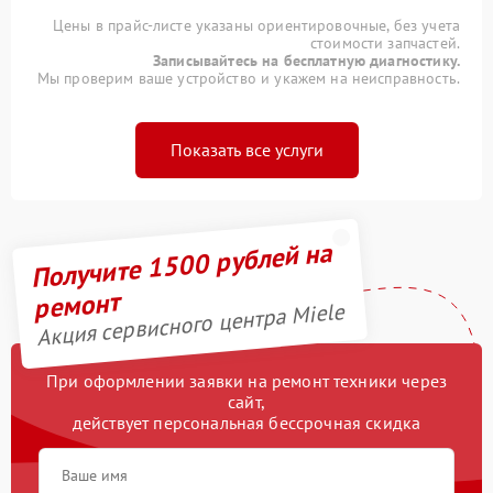
Цены в прайс-листе указаны ориентировочные, без учета
стоимости запчастей.
Записывайтесь на бесплатную диагностику.
Мы проверим ваше устройство и укажем на неисправность.
Показать все услуги
Получите 1500 рублей на
ремонт
Акция сервисного центра Miele
При оформлении заявки на ремонт техники через
сайт,
действует персональная бессрочная скидка