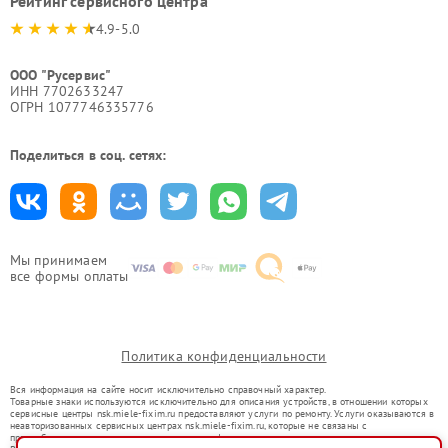
Рейтинг сервисного центра
4.9-5.0
ООО "Русервис"
ИНН 7702633247
ОГРН 1077746335776
Поделиться в соц. сетях:
Мы принимаем
все формы оплаты
Политика конфиденциальности
Вся информация на сайте носит исключительно справочный характер.
Товарные знаки используются исключительно для описания устройств, в отношении которых
сервисные центры nsk.miele-fixim.ru предоставляют услуги по ремонту. Услуги оказываются в
неавторизованных сервисных центрах nsk.miele-fixim.ru, которые не связаны с
правообладателями товарных знаков или их официальными представителями.