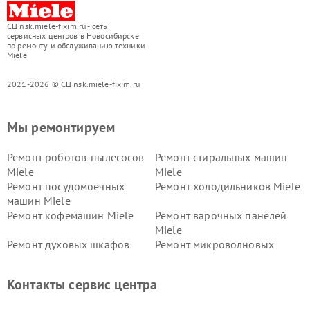
СЦ nsk.miele-fixim.ru - сеть
сервисных центров в Новосибирске
по ремонту и обслуживанию техники
Miele
2021-2026 © СЦ nsk.miele-fixim.ru
Мы ремонтируем
Ремонт роботов-пылесосов
Ремонт стиральных машин
Miele
Miele
Ремонт посудомоечных
Ремонт холодильников Miele
машин Miele
Ремонт кофемашин Miele
Ремонт варочных панелей
Miele
Ремонт духовых шкафов
Ремонт микроволновых
Miele
печей Miele
Ремонт парогенераторов
Ремонт вытяжек Miele
Контакты сервис центра
Miele
Ремонт гладильных систем
Ремонт вертикальных