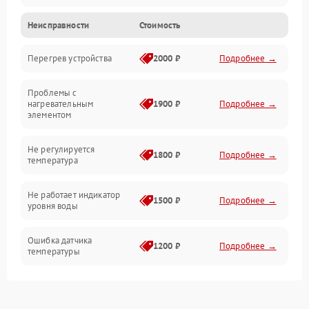
Неисправности
Стоимость
Парообразование
Перегрев устройства
2000 ₽
Подробнее →
Герметичность
Проблемы с
Механика
нагревательным
1900 ₽
Подробнее →
элементом
Не регулируется
1800 ₽
Подробнее →
температура
Не работает индикатор
1500 ₽
Подробнее →
уровня воды
Ошибка датчика
1200 ₽
Подробнее →
температуры
Не работает индикатор
1000 ₽
Подробнее →