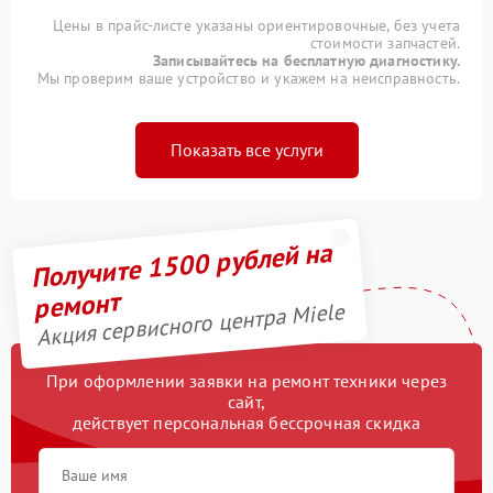
Цены в прайс-листе указаны ориентировочные, без учета
стоимости запчастей.
Записывайтесь на бесплатную диагностику.
Мы проверим ваше устройство и укажем на неисправность.
Показать все услуги
Получите 1500 рублей на
ремонт
Акция сервисного центра Miele
При оформлении заявки на ремонт техники через
сайт,
действует персональная бессрочная скидка