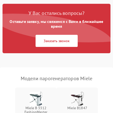
Ошибка платы управления
1500 ₽
Подробнее →
У Вас остались вопросы?
Сбой режима работы
1200 ₽
Подробнее →
Оставьте заявку, мы свяжемся с Вами в ближайшее
время
Не сохраняет настройки
1200 ₽
Подробнее →
Заказать звонок
Не включается
1500 ₽
Подробнее →
Не подает пар
1800 ₽
Подробнее →
Модели парогенераторов Miele
Miele B 3312
Miele B1847
FashionMaster