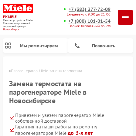
+7 (383) 377-72-09
Ежедневно с 9:00 до 21:00
FIX-MIELE
+7 (800) 101-01-54
Ремонт устройств Miele
Специализированный
Звонок бесплатный по РФ
cервисный центр г.
Новосибирск
Мы ремонтируем
Позвонить
ирске
Парогенератор Miele замена термостата
Замена термостата на
парогенераторе Miele в
Новосибирске
Привезем и увезем парогенератор Miele
собственной доставкой
Гарантия на наши работы по ремонту
Ремонт вертикальных пылесосов Miele
Ремонт роботов-пылесосов Miele
Ремонт посудомоечных машин Miele
Ремонт стиральных машин Miele
Ремонт варочных панелей Miele
Ремонт микроволновых печей Miele
Ремонт гладильных систем Miele
Ремонт сушильных машин Miele
до 3-х лет
парогенераторов Miele