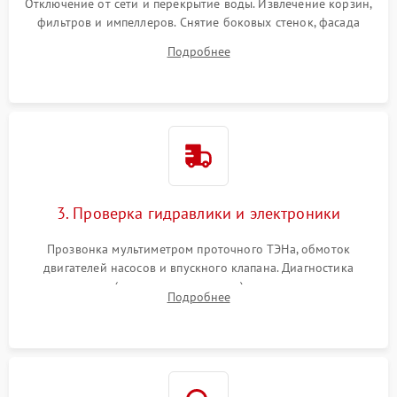
Отключение от сети и перекрытие воды. Извлечение корзин,
фильтров и импеллеров. Снятие боковых стенок, фасада
дверцы или нижнего поддона для прямого доступа к
Подробнее
циркуляционному насосу, ТЭНу и сливной помпе.
3. Проверка гидравлики и электроники
Прозвонка мультиметром проточного ТЭНа, обмоток
двигателей насосов и впускного клапана. Диагностика
прессостата (датчика уровня воды), датчика мутности,
Подробнее
концевика дверцы и электронного модуля управления.