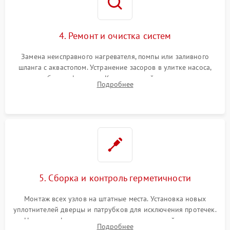
4. Ремонт и очистка систем
Замена неисправного нагревателя, помпы или заливного
шланга с аквастопом. Устранение засоров в улитке насоса,
патрубках и фильтрах. Компонентный ремонт платы
Подробнее
управления, восстановление поврежденной проводки.
5. Сборка и контроль герметичности
Монтаж всех узлов на штатные места. Установка новых
уплотнителей дверцы и патрубков для исключения протечек.
Надежная фиксация хомутов гидравлической системы,
Подробнее