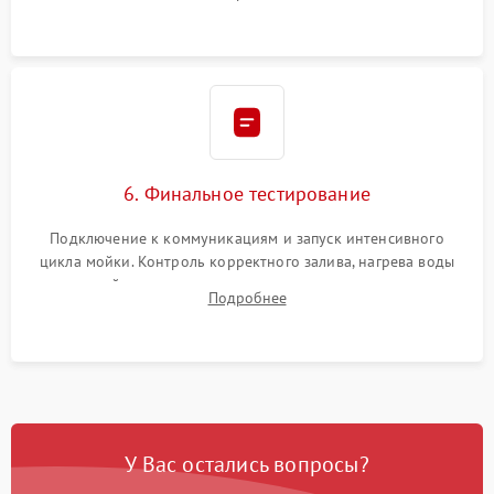
сборка корпуса и установка датчика поплавка.
6. Финальное тестирование
Подключение к коммуникациям и запуск интенсивного
цикла мойки. Контроль корректного залива, нагрева воды
до нужной температуры, отсутствия посторонних шумов,
Подробнее
штатного слива и абсолютной сухости в поддоне.
У Вас остались вопросы?