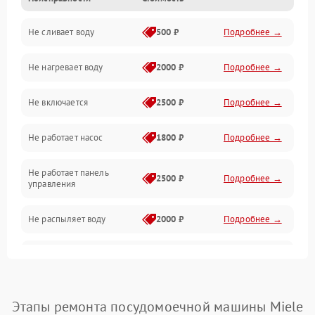
Управление
Не сливает воду
500 ₽
Подробнее →
Электропитание
Не нагревает воду
2000 ₽
Подробнее →
Датчики
Не включается
2500 ₽
Подробнее →
Нагрев
Не работает насос
1800 ₽
Подробнее →
Вода
Не работает панель
Гигиена
2500 ₽
Подробнее →
управления
Программное обеспечение
Не распыляет воду
2000 ₽
Подробнее →
Не запускается цикл
1800 ₽
Подробнее →
стирки
Проблемы с набором
Этапы ремонта посудомоечной машины Miele
1800 ₽
Подробнее →
воды