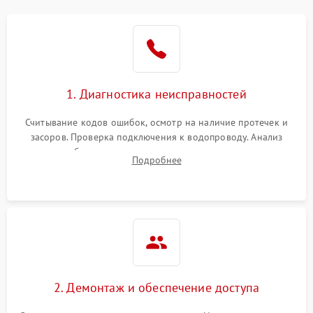
Не работает сушилка
2100 ₽
Подробнее →
Сбои в работе таймера
1700 ₽
Подробнее →
1. Диагностика неисправностей
Проблемы с
2100 ₽
Подробнее →
циркуляционным насосом
Считывание кодов ошибок, осмотр на наличие протечек и
засоров. Проверка подключения к водопроводу. Анализ
жалоб на отсутствие слива, нагрева, вращения
Подробнее
разбрызгивателей или срабатывание системы защиты
аквастоп.
2. Демонтаж и обеспечение доступа