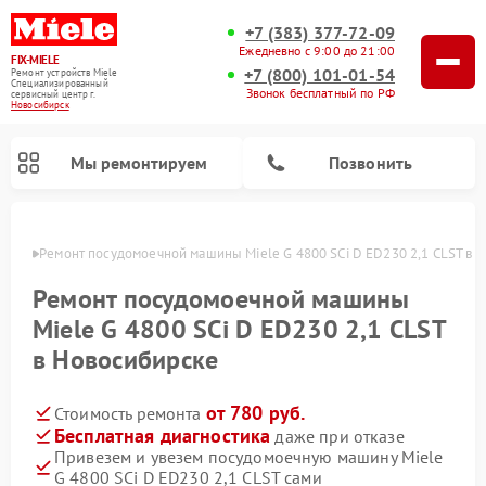
+7 (383) 377-72-09
Ежедневно с 9:00 до 21:00
FIX-MIELE
+7 (800) 101-01-54
Ремонт устройств Miele
Специализированный
Звонок бесплатный по РФ
cервисный центр г.
Новосибирск
Мы ремонтируем
Позвонить
ирске
Ремонт посудомоечной машины Miele G 4800 SCi D ED230 2,1 CLST в 
Ремонт посудомоечной машины
Miele G 4800 SCi D ED230 2,1 CLST
в Новосибирске
от 780 руб.
Стоимость ремонта
Бесплатная диагностика
даже при отказе
Привезем и увезем посудомоечную машину Miele
Ремонт вертикальных пылесосов Miele
Ремонт роботов-пылесосов Miele
Ремонт варочных панелей Miele
Ремонт микроволновых печей Miele
Ремонт стиральных машин Miele
Ремонт гладильных систем Miele
Ремонт сушильных машин Miele
G 4800 SCi D ED230 2,1 CLST сами