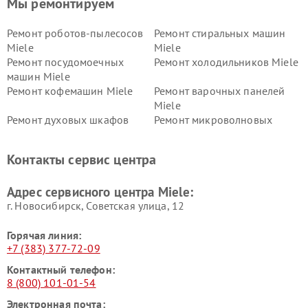
Мы ремонтируем
Ремонт роботов-пылесосов
Ремонт стиральных машин
Miele
Miele
Ремонт посудомоечных
Ремонт холодильников Miele
машин Miele
Ремонт кофемашин Miele
Ремонт варочных панелей
Miele
Ремонт духовых шкафов
Ремонт микроволновых
Miele
печей Miele
Ремонт парогенераторов
Ремонт вытяжек Miele
Контакты сервис центра
Miele
Ремонт гладильных систем
Ремонт вертикальных
Адрес сервисного центра Miele:
Miele
пылесосов Miele
г. Новосибирск, Советская улица, 12
Горячая линия:
+7 (383) 377-72-09
Контактный телефон:
8 (800) 101-01-54
Электронная почта: