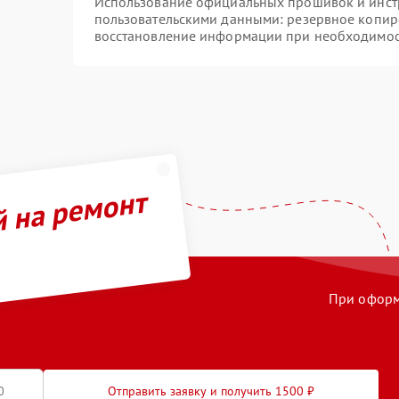
Использование официальных прошивок и инстр
пользовательскими данными: резервное копир
восстановление информации при необходимо
й на ремонт
При оформл
Отправить заявку и получить 1500 ₽