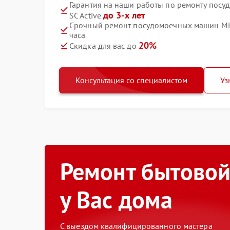
Гарантия на наши работы по ремонту посу
до 3-х лет
SC Active
Срочный ремонт посудомоечных машин Miel
часа
20%
Скидка для вас до
Консультация со специалистом
Уз
Ремонт бытовой
у Вас дома
С выездом квалифицированного мастера