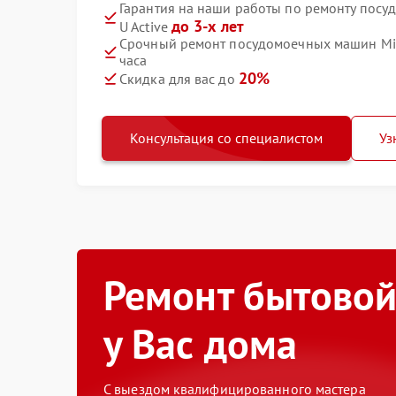
Гарантия на наши работы по ремонту посу
до 3-х лет
U Active
Срочный ремонт посудомоечных машин Miel
часа
20%
Скидка для вас до
Консультация со специалистом
Уз
Ремонт бытовой
у Вас дома
С выездом квалифицированного мастера