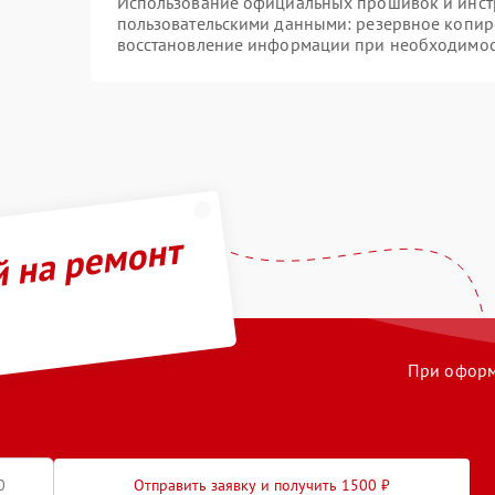
Использование официальных прошивок и инстр
пользовательскими данными: резервное копир
восстановление информации при необходимо
й на ремонт
При оформл
Отправить заявку и получить 1500 ₽