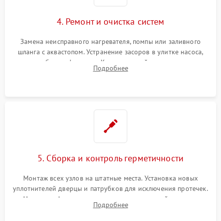
4. Ремонт и очистка систем
Замена неисправного нагревателя, помпы или заливного
шланга с аквастопом. Устранение засоров в улитке насоса,
патрубках и фильтрах. Компонентный ремонт платы
Подробнее
управления, восстановление поврежденной проводки.
5. Сборка и контроль герметичности
Монтаж всех узлов на штатные места. Установка новых
уплотнителей дверцы и патрубков для исключения протечек.
Надежная фиксация хомутов гидравлической системы,
Подробнее
сборка корпуса и установка датчика поплавка.