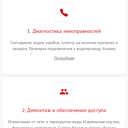
Не работает сушилка
2100 ₽
Подробнее →
Сбои в работе таймера
1700 ₽
Подробнее →
1. Диагностика неисправностей
Проблемы с
2100 ₽
Подробнее →
циркуляционным насосом
Считывание кодов ошибок, осмотр на наличие протечек и
засоров. Проверка подключения к водопроводу. Анализ
жалоб на отсутствие слива, нагрева, вращения
Подробнее
разбрызгивателей или срабатывание системы защиты
аквастоп.
2. Демонтаж и обеспечение доступа
Отключение от сети и перекрытие воды. Извлечение корзин,
фильтров и импеллеров. Снятие боковых стенок, фасада