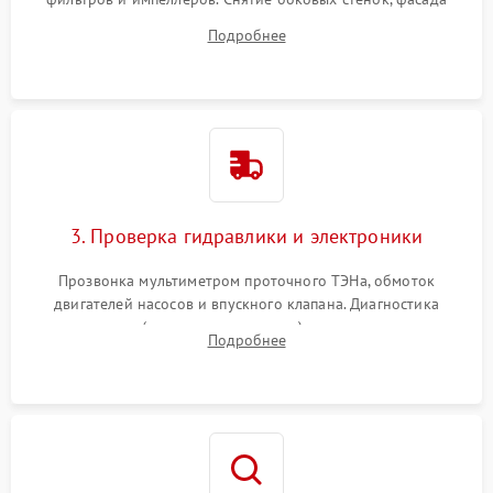
дверцы или нижнего поддона для прямого доступа к
Подробнее
циркуляционному насосу, ТЭНу и сливной помпе.
3. Проверка гидравлики и электроники
Прозвонка мультиметром проточного ТЭНа, обмоток
двигателей насосов и впускного клапана. Диагностика
прессостата (датчика уровня воды), датчика мутности,
Подробнее
концевика дверцы и электронного модуля управления.