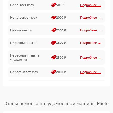
Не сливает воду
500 ₽
Подробнее →
Электропитание
Не нагревает воду
2000 ₽
Подробнее →
Датчики
Не включается
2500 ₽
Подробнее →
Нагрев
Не работает насос
1800 ₽
Подробнее →
Вода
Не работает панель
Гигиена
2500 ₽
Подробнее →
управления
Программное обеспечение
Не распыляет воду
2000 ₽
Подробнее →
Не запускается цикл
1800 ₽
Подробнее →
стирки
Проблемы с набором
Этапы ремонта посудомоечной машины Miele
1800 ₽
Подробнее →
воды