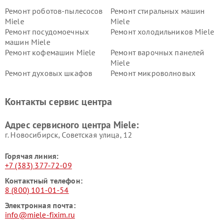
Ремонт роботов-пылесосов
Ремонт стиральных машин
Miele
Miele
Ремонт посудомоечных
Ремонт холодильников Miele
машин Miele
Ремонт кофемашин Miele
Ремонт варочных панелей
Miele
Ремонт духовых шкафов
Ремонт микроволновых
Miele
печей Miele
Ремонт парогенераторов
Ремонт вытяжек Miele
Контакты сервис центра
Miele
Ремонт гладильных систем
Ремонт вертикальных
Адрес сервисного центра Miele:
Miele
пылесосов Miele
г. Новосибирск, Советская улица, 12
Горячая линия:
+7 (383) 377-72-09
Контактный телефон:
8 (800) 101-01-54
Электронная почта:
info@miele-fixim.ru