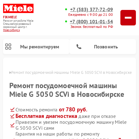
+7 (383) 377-72-09
Ежедневно с 9:00 до 21:00
FIX-MIELE
+7 (800) 101-01-54
Ремонт устройств Miele
Специализированный
Звонок бесплатный по РФ
cервисный центр г.
Новосибирск
Мы ремонтируем
Позвонить
ирске
Ремонт посудомоечной машины Miele G 5050 SCVi в Новосибирске
Ремонт посудомоечной машины
Miele G 5050 SCVi в Новосибирске
от 780 руб.
Стоимость ремонта
Бесплатная диагностика
даже при отказе
Привезем и увезем посудомоечную машину Miele
G 5050 SCVi сами
Ремонт вертикальных пылесосов Miele
Ремонт роботов-пылесосов Miele
Ремонт варочных панелей Miele
Ремонт микроволновых печей Miele
Ремонт стиральных машин Miele
Ремонт гладильных систем Miele
Ремонт сушильных машин Miele
Гарантия на наши работы по ремонту