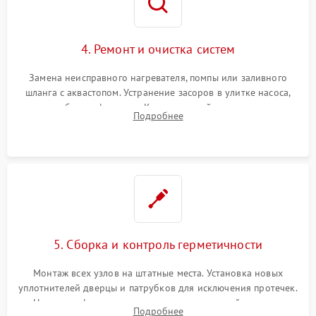
4. Ремонт и очистка систем
Замена неисправного нагревателя, помпы или заливного
шланга с аквастопом. Устранение засоров в улитке насоса,
патрубках и фильтрах. Компонентный ремонт платы
Подробнее
управления, восстановление поврежденной проводки.
5. Сборка и контроль герметичности
Монтаж всех узлов на штатные места. Установка новых
уплотнителей дверцы и патрубков для исключения протечек.
Надежная фиксация хомутов гидравлической системы,
Подробнее