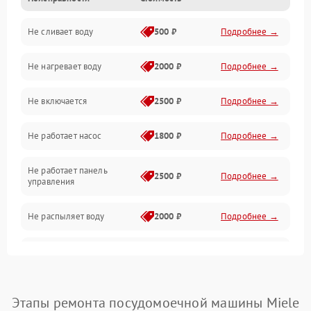
Управление
Не сливает воду
500 ₽
Подробнее →
Электропитание
Не нагревает воду
2000 ₽
Подробнее →
Датчики
Не включается
2500 ₽
Подробнее →
Нагрев
Не работает насос
1800 ₽
Подробнее →
Вода
Не работает панель
Гигиена
2500 ₽
Подробнее →
управления
Программное обеспечение
Не распыляет воду
2000 ₽
Подробнее →
Не запускается цикл
1800 ₽
Подробнее →
стирки
Проблемы с набором
Этапы ремонта посудомоечной машины Miele
1800 ₽
Подробнее →
воды