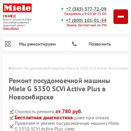
+7 (383) 377-72-09
Ежедневно с 9:00 до 21:00
FIX-MIELE
+7 (800) 101-01-54
Ремонт устройств Miele
Специализированный
Звонок бесплатный по РФ
cервисный центр г.
Новосибирск
Мы ремонтируем
Позвонить
ирске
Ремонт посудомоечной машины Miele G 5350 SCVi Active Plus в Новос
Ремонт посудомоечной машины
Miele G 5350 SCVi Active Plus в
Новосибирске
от 780 руб.
Стоимость ремонта
Бесплатная диагностика
даже при отказе
Привезем и увезем посудомоечную машину Miele
Ремонт вертикальных пылесосов Miele
Ремонт роботов-пылесосов Miele
Ремонт варочных панелей Miele
Ремонт микроволновых печей Miele
Ремонт стиральных машин Miele
Ремонт гладильных систем Miele
Ремонт сушильных машин Miele
G 5350 SCVi Active Plus сами