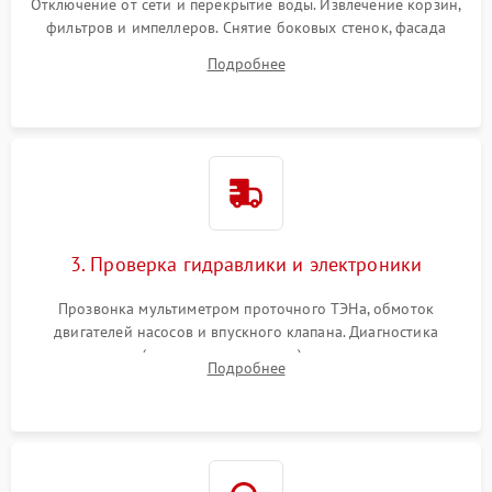
Отключение от сети и перекрытие воды. Извлечение корзин,
фильтров и импеллеров. Снятие боковых стенок, фасада
дверцы или нижнего поддона для прямого доступа к
Подробнее
циркуляционному насосу, ТЭНу и сливной помпе.
3. Проверка гидравлики и электроники
Прозвонка мультиметром проточного ТЭНа, обмоток
двигателей насосов и впускного клапана. Диагностика
прессостата (датчика уровня воды), датчика мутности,
Подробнее
концевика дверцы и электронного модуля управления.