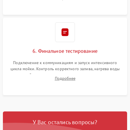
сборка корпуса и установка датчика поплавка.
6. Финальное тестирование
Подключение к коммуникациям и запуск интенсивного
цикла мойки. Контроль корректного залива, нагрева воды
до нужной температуры, отсутствия посторонних шумов,
Подробнее
штатного слива и абсолютной сухости в поддоне.
У Вас остались вопросы?