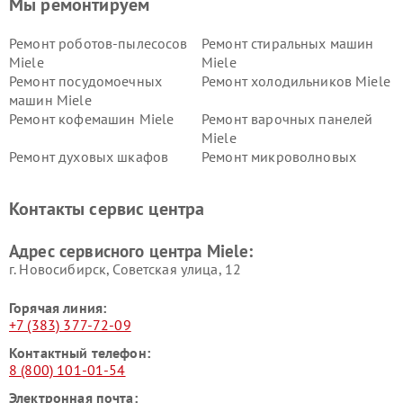
Мы ремонтируем
Ремонт роботов-пылесосов
Ремонт стиральных машин
Miele
Miele
Ремонт посудомоечных
Ремонт холодильников Miele
машин Miele
Ремонт кофемашин Miele
Ремонт варочных панелей
Miele
Ремонт духовых шкафов
Ремонт микроволновых
Miele
печей Miele
Ремонт парогенераторов
Ремонт вытяжек Miele
Контакты сервис центра
Miele
Ремонт гладильных систем
Ремонт вертикальных
Адрес сервисного центра Miele:
Miele
пылесосов Miele
г. Новосибирск, Советская улица, 12
Горячая линия:
+7 (383) 377-72-09
Контактный телефон:
8 (800) 101-01-54
Электронная почта: