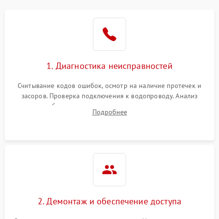
Не работает сушилка
2100 ₽
Подробнее →
Сбои в работе таймера
1700 ₽
Подробнее →
1. Диагностика неисправностей
Проблемы с
2100 ₽
Подробнее →
циркуляционным насосом
Считывание кодов ошибок, осмотр на наличие протечек и
засоров. Проверка подключения к водопроводу. Анализ
жалоб на отсутствие слива, нагрева, вращения
Подробнее
разбрызгивателей или срабатывание системы защиты
аквастоп.
2. Демонтаж и обеспечение доступа