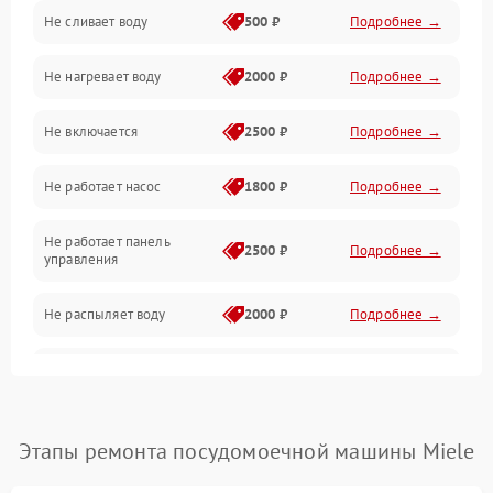
Не сливает воду
500 ₽
Подробнее →
Электропитание
Не нагревает воду
2000 ₽
Подробнее →
Датчики
Не включается
2500 ₽
Подробнее →
Нагрев
Не работает насос
1800 ₽
Подробнее →
Вода
Не работает панель
Гигиена
2500 ₽
Подробнее →
управления
Программное обеспечение
Не распыляет воду
2000 ₽
Подробнее →
Не запускается цикл
1800 ₽
Подробнее →
стирки
Проблемы с набором
Этапы ремонта посудомоечной машины Miele
1800 ₽
Подробнее →
воды