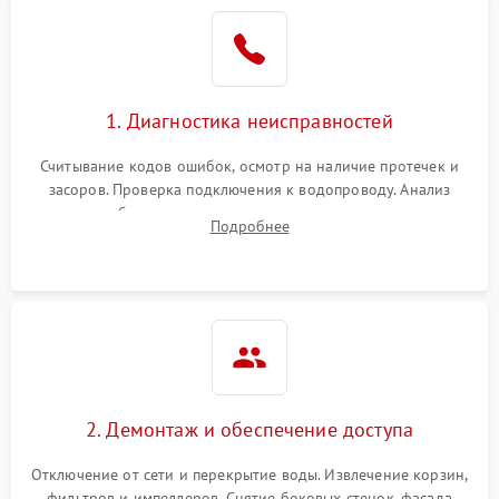
Не работает сушилка
2100 ₽
Подробнее →
Сбои в работе таймера
1700 ₽
Подробнее →
1. Диагностика неисправностей
Проблемы с
2100 ₽
Подробнее →
циркуляционным насосом
Считывание кодов ошибок, осмотр на наличие протечек и
засоров. Проверка подключения к водопроводу. Анализ
жалоб на отсутствие слива, нагрева, вращения
Подробнее
разбрызгивателей или срабатывание системы защиты
аквастоп.
2. Демонтаж и обеспечение доступа
Отключение от сети и перекрытие воды. Извлечение корзин,
фильтров и импеллеров. Снятие боковых стенок, фасада