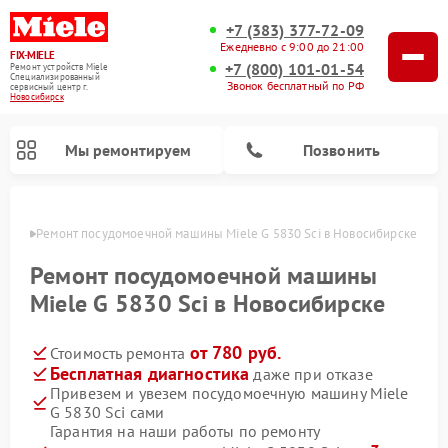
+7 (383) 377-72-09
Ежедневно с 9:00 до 21:00
FIX-MIELE
+7 (800) 101-01-54
Ремонт устройств Miele
Специализированный
Звонок бесплатный по РФ
cервисный центр г.
Новосибирск
Мы ремонтируем
Позвонить
ирске
Ремонт посудомоечной машины Miele G 5830 Sci в Новосибирске
Ремонт посудомоечной машины
Miele G 5830 Sci в Новосибирске
от 780 руб.
Стоимость ремонта
Бесплатная диагностика
даже при отказе
Привезем и увезем посудомоечную машину Miele
G 5830 Sci сами
Ремонт вертикальных пылесосов Miele
Ремонт роботов-пылесосов Miele
Ремонт варочных панелей Miele
Ремонт микроволновых печей Miele
Ремонт стиральных машин Miele
Ремонт гладильных систем Miele
Ремонт сушильных машин Miele
Гарантия на наши работы по ремонту