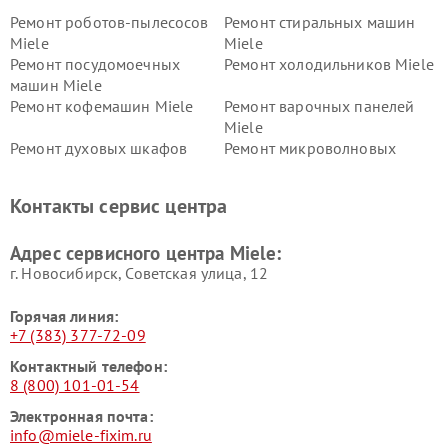
Ремонт роботов-пылесосов
Ремонт стиральных машин
Miele
Miele
Ремонт посудомоечных
Ремонт холодильников Miele
машин Miele
Ремонт кофемашин Miele
Ремонт варочных панелей
Miele
Ремонт духовых шкафов
Ремонт микроволновых
Miele
печей Miele
Ремонт парогенераторов
Ремонт вытяжек Miele
Контакты сервис центра
Miele
Ремонт гладильных систем
Ремонт вертикальных
Адрес сервисного центра Miele:
Miele
пылесосов Miele
г. Новосибирск, Советская улица, 12
Горячая линия:
+7 (383) 377-72-09
Контактный телефон:
8 (800) 101-01-54
Электронная почта:
info@miele-fixim.ru