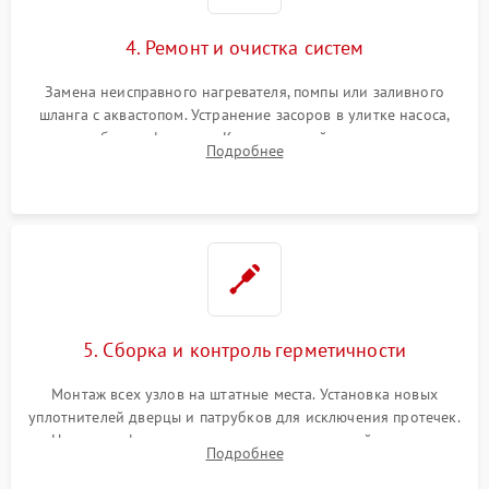
4. Ремонт и очистка систем
Замена неисправного нагревателя, помпы или заливного
шланга с аквастопом. Устранение засоров в улитке насоса,
патрубках и фильтрах. Компонентный ремонт платы
Подробнее
управления, восстановление поврежденной проводки.
5. Сборка и контроль герметичности
Монтаж всех узлов на штатные места. Установка новых
уплотнителей дверцы и патрубков для исключения протечек.
Надежная фиксация хомутов гидравлической системы,
Подробнее
сборка корпуса и установка датчика поплавка.