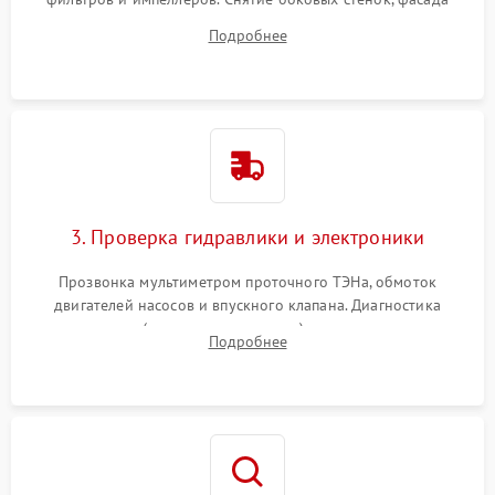
дверцы или нижнего поддона для прямого доступа к
Подробнее
циркуляционному насосу, ТЭНу и сливной помпе.
3. Проверка гидравлики и электроники
Прозвонка мультиметром проточного ТЭНа, обмоток
двигателей насосов и впускного клапана. Диагностика
прессостата (датчика уровня воды), датчика мутности,
Подробнее
концевика дверцы и электронного модуля управления.