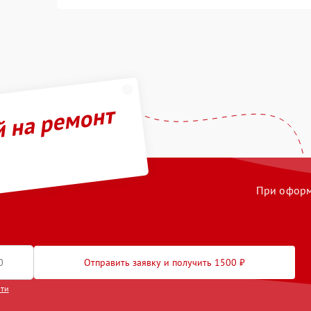
й на ремонт
При оформл
Отправить заявку и получить 1500 ₽
сти