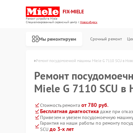
FIX-MIELE
Ремонт устройств Miele
Специализированный cервисный центр г.
Новосибирск
Мы ремонтируем
Срочный ремонт
Це
ele в Новосибирске
Ремонт посудомоечной машины Miele G 7110 SCU в Нов
Ремонт посудомоеч
Miele G 7110 SCU в
от 780 руб.
Стоимость ремонта
Бесплатная диагностика
даже при отказ
Привезем и увезем посудомоечную машину
Гарантия на наши работы по ремонту посу
до 3-х лет
SCU
Ремонт роботов-пылесосов Miele
Ремонт стиральных машин Miele
Ремонт варочных панелей Miele
Ремонт духовых шкафов Miele
Ремонт микроволновых печей Miele
Ремонт парогенераторов Miele
Ремонт гладильных систем Miele
Ремонт вертикальных пылесосов Miele
Ремонт сушильных машин Miele