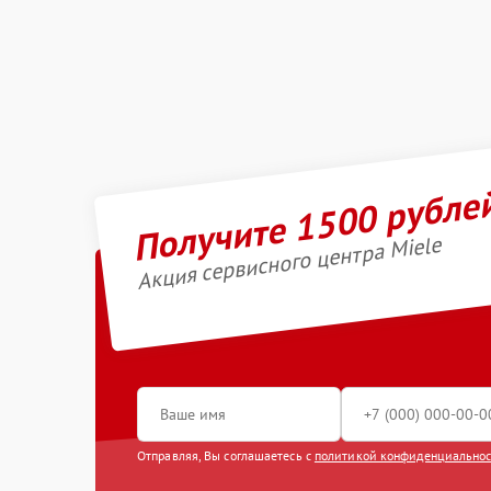
Получите 1500 рубле
Акция сервисного центра Miele
Отправляя, Вы соглашаетесь с
политикой конфиденциально