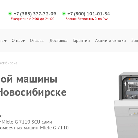
+7 (383) 377-72-09
+7 (800) 101-01-54
Ежедневно с 9:00 до 21:00
Звонок бесплатный по РФ
ны
О нас
Отзывы
Доставка
Гарантии
Акции и скидки
Зая
осибирске
ной машины
 Новосибирске
е
 Miele G 7110 SCU сами
домоечных машин Miele G 7110