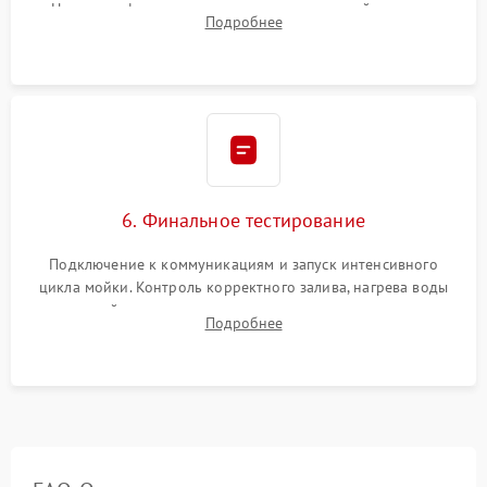
Надежная фиксация хомутов гидравлической системы,
Подробнее
сборка корпуса и установка датчика поплавка.
6. Финальное тестирование
Подключение к коммуникациям и запуск интенсивного
цикла мойки. Контроль корректного залива, нагрева воды
до нужной температуры, отсутствия посторонних шумов,
Подробнее
штатного слива и абсолютной сухости в поддоне.