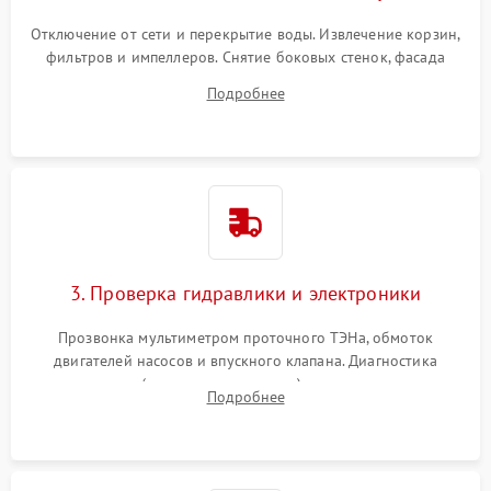
Отключение от сети и перекрытие воды. Извлечение корзин,
фильтров и импеллеров. Снятие боковых стенок, фасада
дверцы или нижнего поддона для прямого доступа к
Подробнее
циркуляционному насосу, ТЭНу и сливной помпе.
3. Проверка гидравлики и электроники
Прозвонка мультиметром проточного ТЭНа, обмоток
двигателей насосов и впускного клапана. Диагностика
прессостата (датчика уровня воды), датчика мутности,
Подробнее
концевика дверцы и электронного модуля управления.