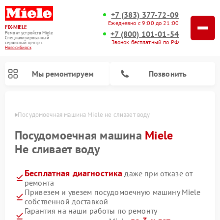
+7 (383) 377-72-09
Ежедневно с 9:00 до 21:00
FIX-MIELE
+7 (800) 101-01-54
Ремонт устройств Miele
Специализированный
Звонок бесплатный по РФ
cервисный центр г.
Новосибирск
Мы ремонтируем
Позвонить
ирске
Посудомоечная машина Miele не сливает воду
Посудомоечная машина
Miele
Не сливает воду
Бесплатная диагностика
даже при отказе от
ремонта
Привезем и увезем посудомоечную машину Miele
собственной доставкой
Ремонт вертикальных пылесосов Miele
Ремонт роботов-пылесосов Miele
Ремонт варочных панелей Miele
Ремонт микроволновых печей Miele
Ремонт стиральных машин Miele
Ремонт гладильных систем Miele
Ремонт сушильных машин Miele
Гарантия на наши работы по ремонту