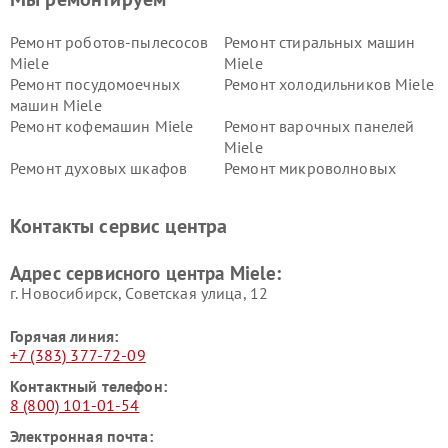
Ремонт роботов-пылесосов
Ремонт стиральных машин
Miele
Miele
Ремонт посудомоечных
Ремонт холодильников Miele
машин Miele
Ремонт кофемашин Miele
Ремонт варочных панелей
Miele
Ремонт духовых шкафов
Ремонт микроволновых
Miele
печей Miele
Ремонт парогенераторов
Ремонт вытяжек Miele
Контакты сервис центра
Miele
Ремонт гладильных систем
Ремонт вертикальных
Адрес сервисного центра Miele:
Miele
пылесосов Miele
г. Новосибирск, Советская улица, 12
Горячая линия:
+7 (383) 377-72-09
Контактный телефон:
8 (800) 101-01-54
Электронная почта: