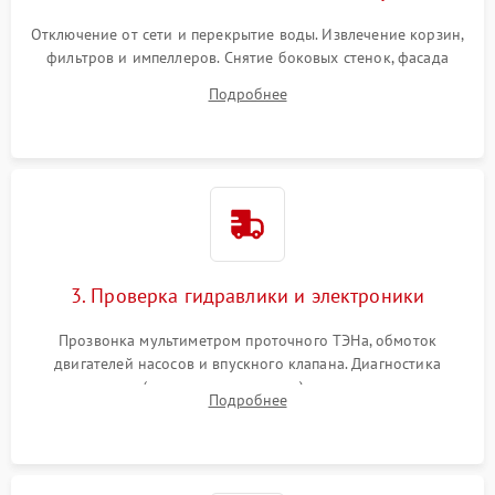
Отключение от сети и перекрытие воды. Извлечение корзин,
фильтров и импеллеров. Снятие боковых стенок, фасада
дверцы или нижнего поддона для прямого доступа к
Подробнее
циркуляционному насосу, ТЭНу и сливной помпе.
3. Проверка гидравлики и электроники
Прозвонка мультиметром проточного ТЭНа, обмоток
двигателей насосов и впускного клапана. Диагностика
прессостата (датчика уровня воды), датчика мутности,
Подробнее
концевика дверцы и электронного модуля управления.