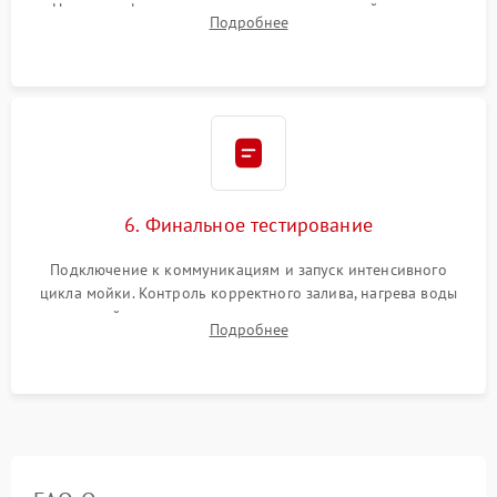
Надежная фиксация хомутов гидравлической системы,
Подробнее
сборка корпуса и установка датчика поплавка.
6. Финальное тестирование
Подключение к коммуникациям и запуск интенсивного
цикла мойки. Контроль корректного залива, нагрева воды
до нужной температуры, отсутствия посторонних шумов,
Подробнее
штатного слива и абсолютной сухости в поддоне.