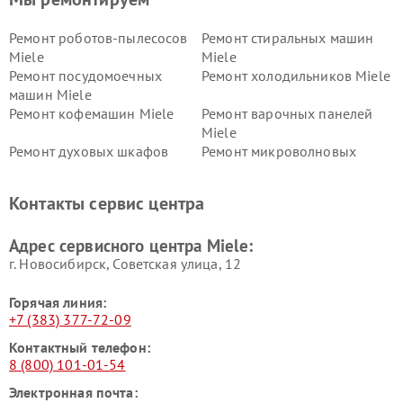
Ремонт роботов-пылесосов
Ремонт стиральных машин
Miele
Miele
Ремонт посудомоечных
Ремонт холодильников Miele
машин Miele
Ремонт кофемашин Miele
Ремонт варочных панелей
Miele
Ремонт духовых шкафов
Ремонт микроволновых
Miele
печей Miele
Ремонт парогенераторов
Ремонт вытяжек Miele
Контакты сервис центра
Miele
Ремонт гладильных систем
Ремонт вертикальных
Адрес сервисного центра Miele:
Miele
пылесосов Miele
г. Новосибирск, Советская улица, 12
Горячая линия:
+7 (383) 377-72-09
Контактный телефон:
8 (800) 101-01-54
Электронная почта: