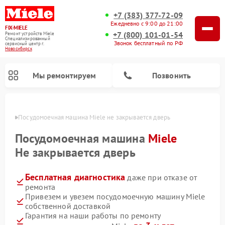
+7 (383) 377-72-09
Ежедневно с 9:00 до 21:00
FIX-MIELE
+7 (800) 101-01-54
Ремонт устройств Miele
Специализированный
Звонок бесплатный по РФ
cервисный центр г.
Новосибирск
Мы ремонтируем
Позвонить
ирске
Посудомоечная машина Miele не закрывается дверь
Посудомоечная машина
Miele
Не закрывается дверь
Бесплатная диагностика
даже при отказе от
ремонта
Привезем и увезем посудомоечную машину Miele
собственной доставкой
Ремонт вертикальных пылесосов Miele
Ремонт роботов-пылесосов Miele
Ремонт варочных панелей Miele
Ремонт микроволновых печей Miele
Ремонт стиральных машин Miele
Ремонт гладильных систем Miele
Ремонт сушильных машин Miele
Гарантия на наши работы по ремонту