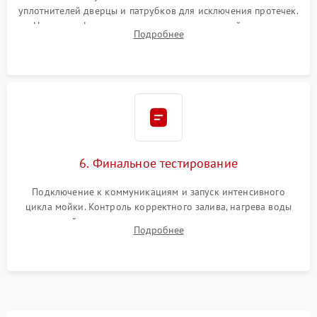
уплотнителей дверцы и патрубков для исключения протечек.
Надежная фиксация хомутов гидравлической системы,
Подробнее
сборка корпуса и установка датчика поплавка.
6. Финальное тестирование
Подключение к коммуникациям и запуск интенсивного
цикла мойки. Контроль корректного залива, нагрева воды
до нужной температуры, отсутствия посторонних шумов,
Подробнее
штатного слива и абсолютной сухости в поддоне.