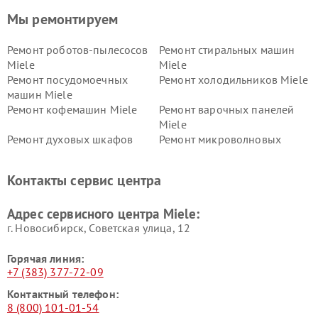
Мы ремонтируем
Ремонт роботов-пылесосов
Ремонт стиральных машин
Miele
Miele
Ремонт посудомоечных
Ремонт холодильников Miele
машин Miele
Ремонт кофемашин Miele
Ремонт варочных панелей
Miele
Ремонт духовых шкафов
Ремонт микроволновых
Miele
печей Miele
Ремонт парогенераторов
Ремонт вытяжек Miele
Контакты сервис центра
Miele
Ремонт гладильных систем
Ремонт вертикальных
Адрес сервисного центра Miele:
Miele
пылесосов Miele
г. Новосибирск, Советская улица, 12
Горячая линия:
+7 (383) 377-72-09
Контактный телефон:
8 (800) 101-01-54