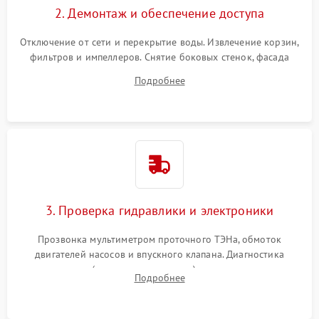
2. Демонтаж и обеспечение доступа
Отключение от сети и перекрытие воды. Извлечение корзин,
фильтров и импеллеров. Снятие боковых стенок, фасада
дверцы или нижнего поддона для прямого доступа к
Подробнее
циркуляционному насосу, ТЭНу и сливной помпе.
3. Проверка гидравлики и электроники
Прозвонка мультиметром проточного ТЭНа, обмоток
двигателей насосов и впускного клапана. Диагностика
прессостата (датчика уровня воды), датчика мутности,
Подробнее
концевика дверцы и электронного модуля управления.