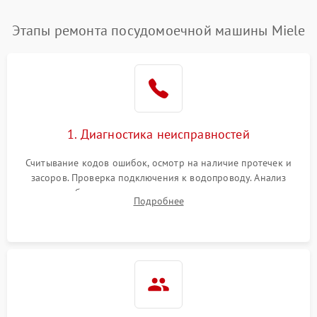
Этапы ремонта посудомоечной машины Miele
1. Диагностика неисправностей
Считывание кодов ошибок, осмотр на наличие протечек и
засоров. Проверка подключения к водопроводу. Анализ
жалоб на отсутствие слива, нагрева, вращения
Подробнее
разбрызгивателей или срабатывание системы защиты
аквастоп.