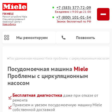
+7 (383) 377-72-09
Ежедневно с 9:00 до 21:00
FIX-MIELE
+7 (800) 101-01-54
Ремонт устройств Miele
Специализированный
Звонок бесплатный по РФ
cервисный центр г.
Новосибирск
Мы ремонтируем
Позвонить
ирске
Посудомоечная машина Miele проблемы с циркуляционным насосом
Посудомоечная машина
Miele
Проблемы с циркуляционным
насосом
Бесплатная диагностика
даже при отказе от
ремонта
Привезем и увезем посудомоечную машину Miele
Ремонт вертикальных пылесосов Miele
Ремонт роботов-пылесосов Miele
Ремонт варочных панелей Miele
Ремонт микроволновых печей Miele
Ремонт стиральных машин Miele
Ремонт гладильных систем Miele
Ремонт сушильных машин Miele
собственной доставкой