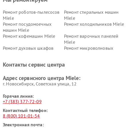
Ремонт роботов-пылесосов
Ремонт стиральных машин
Miele
Miele
Ремонт посудомоечных
Ремонт холодильников Miele
машин Miele
Ремонт кофемашин Miele
Ремонт варочных панелей
Miele
Ремонт духовых шкафов
Ремонт микроволновых
Miele
печей Miele
Ремонт парогенераторов
Ремонт вытяжек Miele
Контакты сервис центра
Miele
Ремонт гладильных систем
Ремонт вертикальных
Адрес сервисного центра Miele:
Miele
пылесосов Miele
г. Новосибирск, Советская улица, 12
Горячая линия:
+7 (383) 377-72-09
Контактный телефон:
8 (800) 101-01-54
Электронная почта: