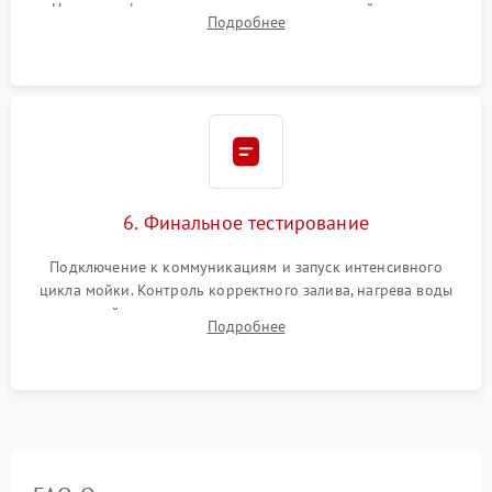
Надежная фиксация хомутов гидравлической системы,
Подробнее
сборка корпуса и установка датчика поплавка.
6. Финальное тестирование
Подключение к коммуникациям и запуск интенсивного
цикла мойки. Контроль корректного залива, нагрева воды
до нужной температуры, отсутствия посторонних шумов,
Подробнее
штатного слива и абсолютной сухости в поддоне.