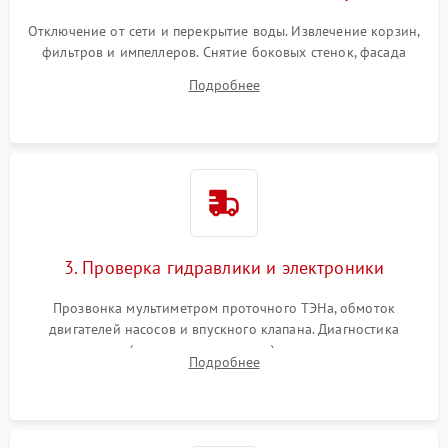
Отключение от сети и перекрытие воды. Извлечение корзин,
фильтров и импеллеров. Снятие боковых стенок, фасада
дверцы или нижнего поддона для прямого доступа к
Подробнее
циркуляционному насосу, ТЭНу и сливной помпе.
3. Проверка гидравлики и электроники
Прозвонка мультиметром проточного ТЭНа, обмоток
двигателей насосов и впускного клапана. Диагностика
прессостата (датчика уровня воды), датчика мутности,
Подробнее
концевика дверцы и электронного модуля управления.