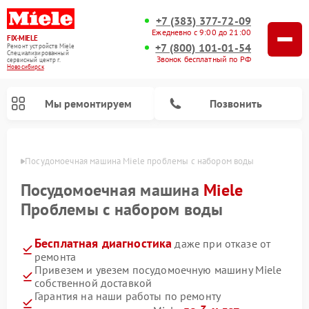
+7 (383) 377-72-09
Ежедневно с 9:00 до 21:00
FIX-MIELE
+7 (800) 101-01-54
Ремонт устройств Miele
Специализированный
Звонок бесплатный по РФ
cервисный центр г.
Новосибирск
Мы ремонтируем
Позвонить
ирске
Посудомоечная машина Miele проблемы с набором воды
Посудомоечная машина
Miele
Проблемы с набором воды
Бесплатная диагностика
даже при отказе от
ремонта
Привезем и увезем посудомоечную машину Miele
собственной доставкой
Ремонт вертикальных пылесосов Miele
Ремонт роботов-пылесосов Miele
Ремонт варочных панелей Miele
Ремонт микроволновых печей Miele
Ремонт стиральных машин Miele
Ремонт гладильных систем Miele
Ремонт сушильных машин Miele
Гарантия на наши работы по ремонту