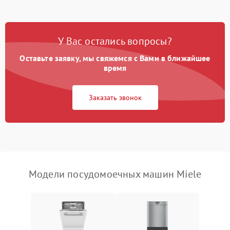
Проблемы с набором
1800 ₽
Подробнее →
воды
У Вас остались вопросы?
Оставьте заявку, мы свяжемся с Вами в ближайшее
Не работает сушилка
2100 ₽
Подробнее →
время
Сбои в работе таймера
1700 ₽
Подробнее →
Заказать звонок
Проблемы с
2100 ₽
Подробнее →
циркуляционным насосом
Модели посудомоечных машин Miele