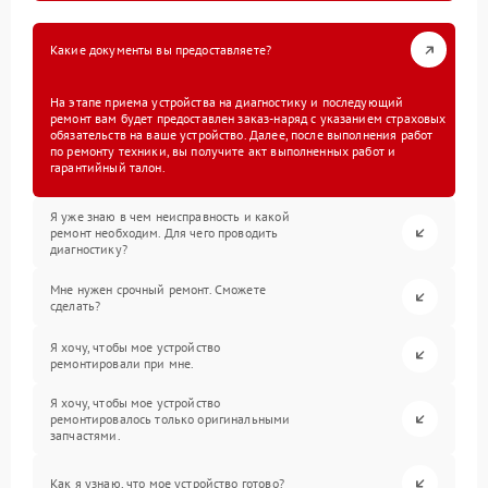
Какие документы вы предоставляете?
На этапе приема устройства на диагностику и последующий
ремонт вам будет предоставлен заказ-наряд с указанием страховых
обязательств на ваше устройство. Далее, после выполнения работ
по ремонту техники, вы получите акт выполненных работ и
гарантийный талон.
Я уже знаю в чем неисправность и какой
ремонт необходим. Для чего проводить
диагностику?
Мне нужен срочный ремонт. Сможете
сделать?
Я хочу, чтобы мое устройство
ремонтировали при мне.
Я хочу, чтобы мое устройство
ремонтировалось только оригинальными
запчастями.
Как я узнаю, что мое устройство готово?