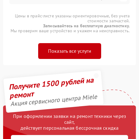
Цены в прайс-листе указаны ориентировочные, без учета
стоимости запчастей.
Записывайтесь на бесплатную диагностику.
Мы проверим ваше устройство и укажем на неисправность.
Показать все услуги
Получите 1500 рублей на
ремонт
Акция сервисного центра Miele
При оформлении заявки на ремонт техники через
сайт,
действует персональная бессрочная скидка