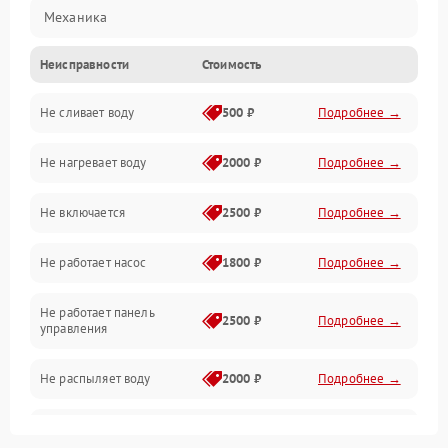
Механика
Неисправности
Стоимость
Управление
Не сливает воду
500 ₽
Подробнее →
Электропитание
Не нагревает воду
2000 ₽
Подробнее →
Датчики
Не включается
2500 ₽
Подробнее →
Нагрев
Не работает насос
1800 ₽
Подробнее →
Вода
Не работает панель
Гигиена
2500 ₽
Подробнее →
управления
Программное обеспечение
Не распыляет воду
2000 ₽
Подробнее →
Не запускается цикл
1800 ₽
Подробнее →
стирки