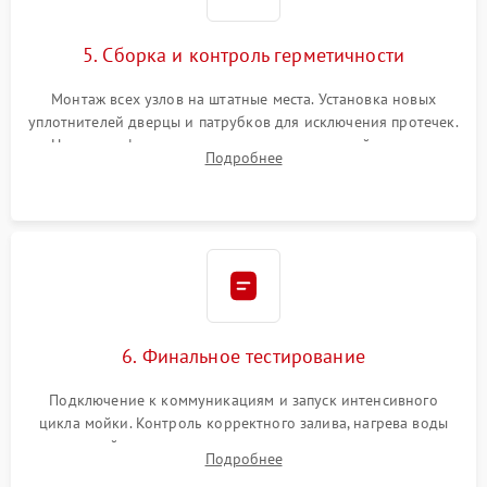
5. Сборка и контроль герметичности
Монтаж всех узлов на штатные места. Установка новых
уплотнителей дверцы и патрубков для исключения протечек.
Надежная фиксация хомутов гидравлической системы,
Подробнее
сборка корпуса и установка датчика поплавка.
6. Финальное тестирование
Подключение к коммуникациям и запуск интенсивного
цикла мойки. Контроль корректного залива, нагрева воды
до нужной температуры, отсутствия посторонних шумов,
Подробнее
штатного слива и абсолютной сухости в поддоне.