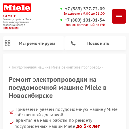
+7 (383) 377-72-09
Ежедневно с 9:00 до 21:00
FIX-MIELE
+7 (800) 101-01-54
Ремонт устройств Miele
Специализированный
Звонок бесплатный по РФ
cервисный центр г.
Новосибирск
Мы ремонтируем
Позвонить
ирске
Посудомоечная машина Miele ремонт электропроводки
Ремонт электропроводки на
посудомоечной машине Miele в
Новосибирске
Привезем и увезем посудомоечную машину Miele
собственной доставкой
Гарантия на наши работы по ремонту
Ремонт вертикальных пылесосов Miele
Ремонт роботов-пылесосов Miele
Ремонт варочных панелей Miele
Ремонт микроволновых печей Miele
Ремонт стиральных машин Miele
Ремонт гладильных систем Miele
Ремонт сушильных машин Miele
до 3-х лет
посудомоечных машин Miele