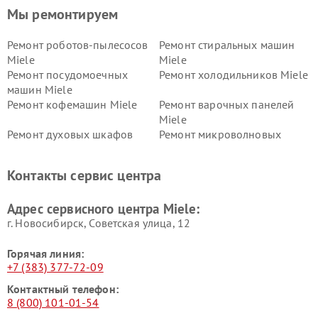
Мы ремонтируем
Ремонт роботов-пылесосов
Ремонт стиральных машин
Miele
Miele
Ремонт посудомоечных
Ремонт холодильников Miele
машин Miele
Ремонт кофемашин Miele
Ремонт варочных панелей
Miele
Ремонт духовых шкафов
Ремонт микроволновых
Miele
печей Miele
Ремонт парогенераторов
Ремонт вытяжек Miele
Контакты сервис центра
Miele
Ремонт гладильных систем
Ремонт вертикальных
Адрес сервисного центра Miele:
Miele
пылесосов Miele
г. Новосибирск, Советская улица, 12
Горячая линия:
+7 (383) 377-72-09
Контактный телефон:
8 (800) 101-01-54