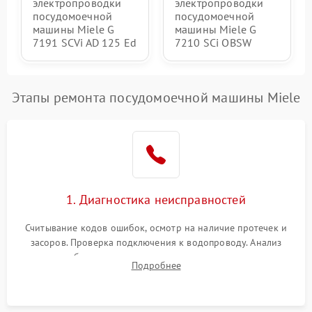
электропроводки
электропроводки
посудомоечной
посудомоечной
машины Miele G
машины Miele G
7191 SCVi AD 125 Ed
7210 SCi OBSW
Этапы ремонта посудомоечной машины Miele
1. Диагностика неисправностей
Считывание кодов ошибок, осмотр на наличие протечек и
засоров. Проверка подключения к водопроводу. Анализ
жалоб на отсутствие слива, нагрева, вращения
Подробнее
разбрызгивателей или срабатывание системы защиты
аквастоп.