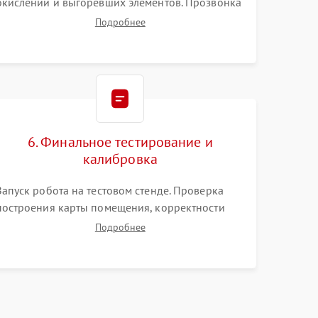
окислений и выгоревших элементов. Прозвонка
цепей питания, тестирование приводных
Подробнее
моторов колес и турбины всасывания. Оценка
состояния оптических и инфракрасных
датчиков, а также механизма лазерного
дальномера.
6. Финальное тестирование и
калибровка
Запуск робота на тестовом стенде. Проверка
построения карты помещения, корректности
навигации и обхода препятствий. Оценка силы
Подробнее
всасывания и работы турбины. Тестирование
автоматического возврата на док-станцию и
процесса зарядки.