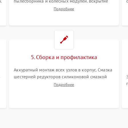
.
пылесборника и колесных модулей. Вскрытие
корпуса робота. Тщательная очистка внутренних
Подробнее
полостей, шестерней и плат от скопившейся
пыли, волос и шерсти животных с
использованием сжатого воздуха и щеток.
5. Сборка и профилактика
Аккуратный монтаж всех узлов в корпус. Смазка
з
шестерней редукторов силиконовой смазкой
для снижения шума. Установка новых
Подробнее
расходных материалов (HEPA-фильтров,
микрофибры, щеток). Надежная фиксация
разъемов и проверка герметичности водяного
контура.