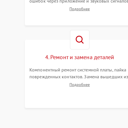
ошибок через приложение и звуковых сигналов
Замер емкости аккумулятора и тестирование
Подробнее
базовой станции зарядки. Оценка работы
лидара, бампера и датчиков падения для
локализации неисправности.
4. Ремонт и замена деталей
Компонентный ремонт системной платы, пайка
поврежденных контактов. Замена вышедших и
строя двигателей, изношенного аккумулятора,
Подробнее
неисправного лидара или помпы подачи воды.
Восстановление шлейфов и устранение
последствий попадания влаги.