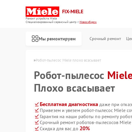
FIX-MIELE
Ремонт устройств Miele
Специализированный cервисный центр г.
Новосибирск
Мы ремонтируем
Срочный ремонт
Це
ele в Новосибирске
Робот-пылесос Miele плохо всасывает
Робот-пылесос
Miel
Плохо всасывает
Бесплатная диагностика
даже при отказ
Привезем и увезем робот-пылесос Miele с
Гарантия на наши работы по ремонту робо
Срочный ремонт роботов-пылесосов Miele 
20%
Скидка для вас до
Ремонт стиральных машин Miele
Ремонт посудомоечных машин Miele
Ремонт варочных панелей Miele
Ремонт духовых шкафов Miele
Ремонт микроволновых печей Miele
Ремонт парогенераторов Miele
Ремонт гладильных систем Miele
Ремонт вертикальных пылесосов Miele
Ремонт сушильных машин Miele