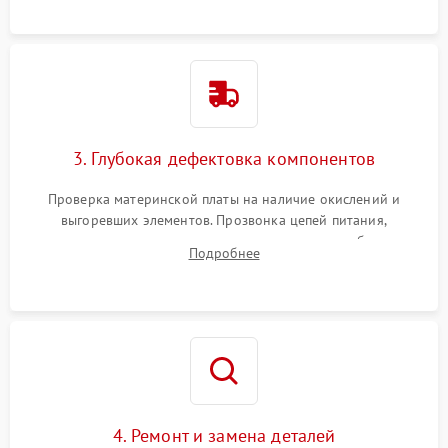
использованием сжатого воздуха и щеток.
3. Глубокая дефектовка компонентов
Проверка материнской платы на наличие окислений и
выгоревших элементов. Прозвонка цепей питания,
тестирование приводных моторов колес и турбины
Подробнее
всасывания. Оценка состояния оптических и инфракрасных
датчиков, а также механизма лазерного дальномера.
4. Ремонт и замена деталей