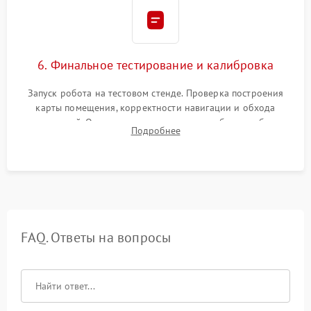
6. Финальное тестирование и калибровка
Запуск робота на тестовом стенде. Проверка построения
карты помещения, корректности навигации и обхода
препятствий. Оценка силы всасывания и работы турбины.
Подробнее
Тестирование автоматического возврата на док-станцию и
процесса зарядки.
FAQ. Ответы на вопросы