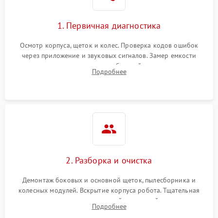
1. Первичная диагностика
Осмотр корпуса, щеток и колес. Проверка кодов ошибок
через приложение и звуковых сигналов. Замер емкости
аккумулятора и тестирование базовой станции зарядки.
Подробнее
Оценка работы лидара, бампера и датчиков падения для
локализации неисправности.
2. Разборка и очистка
Демонтаж боковых и основной щеток, пылесборника и
колесных модулей. Вскрытие корпуса робота. Тщательная
очистка внутренних полостей, шестерней и плат от
Подробнее
скопившейся пыли, волос и шерсти животных с