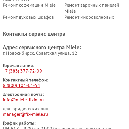
Ремонт кофемашин Miele
Ремонт варочных панелей
Miele
Ремонт духовых шкафов
Ремонт микроволновых
Miele
печей Miele
Ремонт парогенераторов
Ремонт вытяжек Miele
Контакты сервис центра
Miele
Ремонт гладильных систем
Ремонт вертикальных
Адрес сервисного центра Miele:
Miele
пылесосов Miele
г. Новосибирск, Советская улица, 12
Горячая линия:
+7 (383) 377-72-09
Контактный телефон:
8 (800) 101-01-54
Электронная почта:
info@miele-fixim.ru
для юридических лиц
manager@fix-miele.ru
График работы:
ПН-ВСК с 9:00 до 21:00 без перерывов и выходных