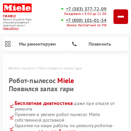
+7 (383) 377-72-09
Ежедневно с 9:00 до 21:00
FIX-MIELE
+7 (800) 101-01-54
Ремонт устройств Miele
Специализированный
Звонок бесплатный по РФ
cервисный центр г.
Новосибирск
Мы ремонтируем
Позвонить
ирске
Робот-пылесос Miele появился запах гари
Робот-пылесос
Miele
Появился запах гари
Бесплатная диагностика
даже при отказе от
ремонта
Привезем и увезем робот-пылесос Miele
собственной доставкой
Ремонт вертикальных пылесосов Miele
Ремонт стиральных машин Miele
Ремонт варочных панелей Miele
Ремонт микроволновых печей Miele
Ремонт посудомоечных машин Miele
Ремонт гладильных систем Miele
Ремонт сушильных машин Miele
Гарантия на наши работы по ремонту роботов-