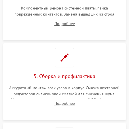
Компонентный ремонт системной платы, пайка
поврежденных контактов. Замена вышедших из строя
двигателей, изношенного аккумулятора, неисправного
Подробнее
лидара или помпы подачи воды. Восстановление шлейфов и
устранение последствий попадания влаги.
5. Сборка и профилактика
Аккуратный монтаж всех узлов в корпус. Смазка шестерней
редукторов силиконовой смазкой для снижения шума.
Установка новых расходных материалов (HEPA-фильтров,
Подробнее
микрофибры, щеток). Надежная фиксация разъемов и
проверка герметичности водяного контура.