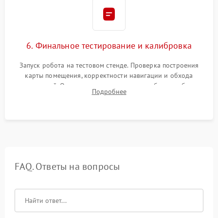
6. Финальное тестирование и калибровка
Запуск робота на тестовом стенде. Проверка построения
карты помещения, корректности навигации и обхода
препятствий. Оценка силы всасывания и работы турбины.
Подробнее
Тестирование автоматического возврата на док-станцию и
процесса зарядки.
FAQ. Ответы на вопросы