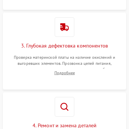
использованием сжатого воздуха и щеток.
3. Глубокая дефектовка компонентов
Проверка материнской платы на наличие окислений и
выгоревших элементов. Прозвонка цепей питания,
тестирование приводных моторов колес и турбины
Подробнее
всасывания. Оценка состояния оптических и инфракрасных
датчиков, а также механизма лазерного дальномера.
4. Ремонт и замена деталей