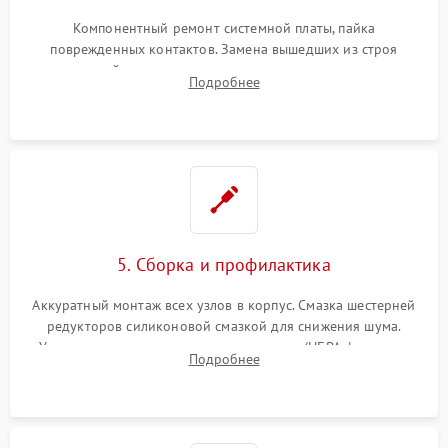
Компонентный ремонт системной платы, пайка
поврежденных контактов. Замена вышедших из строя
двигателей, изношенного аккумулятора, неисправного
Подробнее
лидара или помпы подачи воды. Восстановление шлейфов и
устранение последствий попадания влаги.
5. Сборка и профилактика
Аккуратный монтаж всех узлов в корпус. Смазка шестерней
редукторов силиконовой смазкой для снижения шума.
Установка новых расходных материалов (HEPA-фильтров,
Подробнее
микрофибры, щеток). Надежная фиксация разъемов и
проверка герметичности водяного контура.