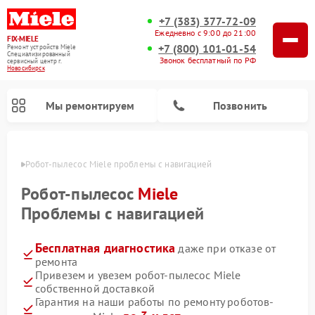
+7 (383) 377-72-09
Ежедневно с 9:00 до 21:00
FIX-MIELE
+7 (800) 101-01-54
Ремонт устройств Miele
Специализированный
Звонок бесплатный по РФ
cервисный центр г.
Новосибирск
Мы ремонтируем
Позвонить
ирске
Робот-пылесос Miele проблемы с навигацией
Робот-пылесос
Miele
Проблемы с навигацией
Бесплатная диагностика
даже при отказе от
ремонта
Привезем и увезем робот-пылесос Miele
собственной доставкой
Ремонт вертикальных пылесосов Miele
Ремонт стиральных машин Miele
Ремонт варочных панелей Miele
Ремонт микроволновых печей Miele
Ремонт посудомоечных машин Miele
Ремонт гладильных систем Miele
Ремонт сушильных машин Miele
Гарантия на наши работы по ремонту роботов-