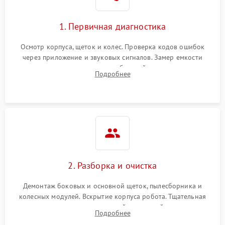
1. Первичная диагностика
Осмотр корпуса, щеток и колес. Проверка кодов ошибок
через приложение и звуковых сигналов. Замер емкости
аккумулятора и тестирование базовой станции зарядки.
Подробнее
Оценка работы лидара, бампера и датчиков падения для
локализации неисправности.
2. Разборка и очистка
Демонтаж боковых и основной щеток, пылесборника и
колесных модулей. Вскрытие корпуса робота. Тщательная
очистка внутренних полостей, шестерней и плат от
Подробнее
скопившейся пыли, волос и шерсти животных с