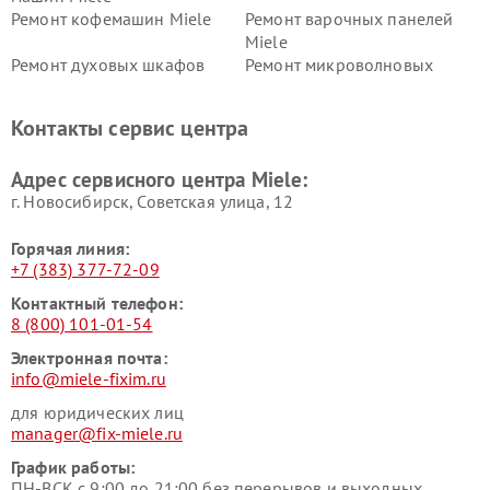
Ремонт кофемашин Miele
Ремонт варочных панелей
Miele
Ремонт духовых шкафов
Ремонт микроволновых
Miele
печей Miele
Ремонт парогенераторов
Ремонт вытяжек Miele
Контакты сервис центра
Miele
Ремонт гладильных систем
Ремонт вертикальных
Адрес сервисного центра Miele:
Miele
пылесосов Miele
г. Новосибирск, Советская улица, 12
Горячая линия:
+7 (383) 377-72-09
Контактный телефон:
8 (800) 101-01-54
Электронная почта:
info@miele-fixim.ru
для юридических лиц
manager@fix-miele.ru
График работы:
ПН-ВСК с 9:00 до 21:00 без перерывов и выходных