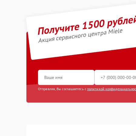
Получите 1500 рубле
Акция сервисного центра Miele
Отправляя, Вы соглашаетесь с
политикой конфиденциально