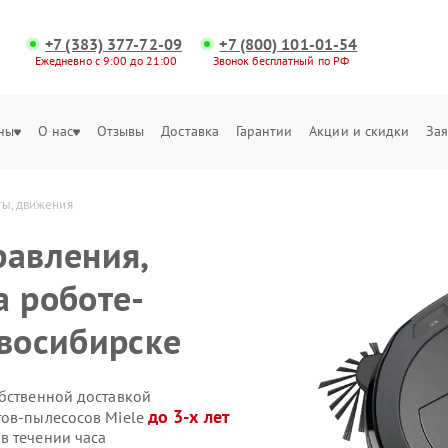
+7 (383) 377-72-09
+7 (800) 101-01-54
Ежедневно с 9:00 до 21:00
Звонок бесплатный по РФ
ны
О нас
Отзывы
Доставка
Гарантии
Акции и скидки
Зая
ты, движения
равления,
а роботе-
овосибирске
обственной доставкой
до 3-х лет
тов-пылесосов Miele
в течении часа