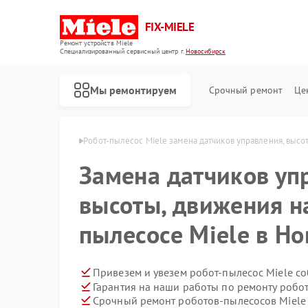
FIX-MIELE
Ремонт устройств Miele
Специализированный cервисный центр г.
Новосибирск
Мы ремонтируем
Срочный ремонт
Це
ele в Новосибирске
Робот-пылесос Miele замена датчиков управления, высо
Замена датчиков уп
высоты, движения н
пылесосе Miele в Н
Привезем и увезем робот-пылесос Miele с
Гарантия на наши работы по ремонту робо
Срочный ремонт роботов-пылесосов Miele 
Ремонт стиральных машин Miele
Ремонт посудомоечных машин Miele
Ремонт варочных панелей Miele
Ремонт духовых шкафов Miele
Ремонт микроволновых печей Miele
Ремонт парогенераторов Miele
Ремонт гладильных систем Miele
Ремонт вертикальных пылесосов Miele
Ремонт сушильных машин Miele