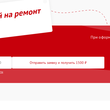
й на ремонт
При оформл
Отправить заявку и получить 1500 ₽
сти