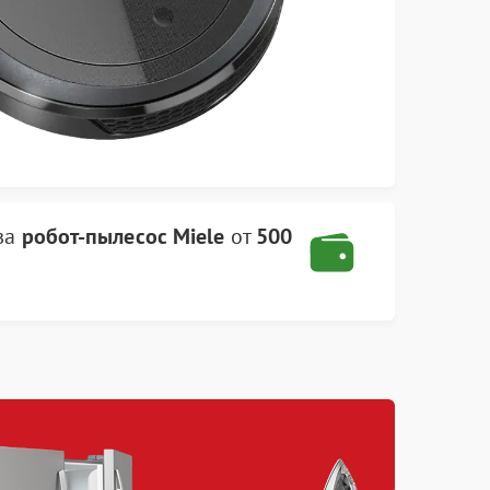
ва
робот-пылесос Miele
от
500