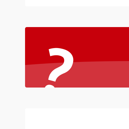
Неисправность резервуаров и систем подачи
воды
Проблемы с механикой
?
Батарея
Режим работы
Программные сбои