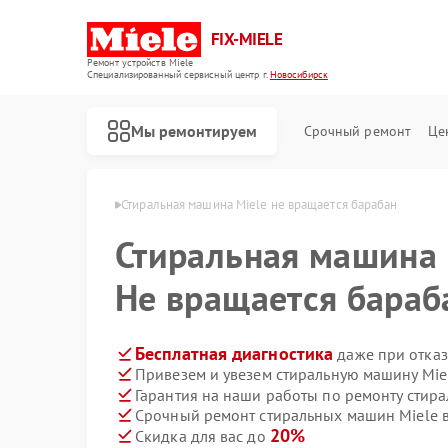
FIX-MIELE
Ремонт устройств Miele
Специализированный cервисный центр г.
Новосибирск
Мы ремонтируем
Срочный ремонт
Це
ele в Новосибирске
Стиральная машина Miele не вращается барабан
Стиральная машина
Не вращается бараб
Бесплатная диагностика
даже при отказ
Привезем и увезем стиральную машину Mie
Гарантия на наши работы по ремонту стир
Срочный ремонт стиральных машин Miele в
20%
Скидка для вас до
Ремонт роботов-пылесосов Miele
Ремонт посудомоечных машин Miele
Ремонт варочных панелей Miele
Ремонт духовых шкафов Miele
Ремонт микроволновых печей Miele
Ремонт парогенераторов Miele
Ремонт гладильных систем Miele
Ремонт вертикальных пылесосов Miele
Ремонт сушильных машин Miele