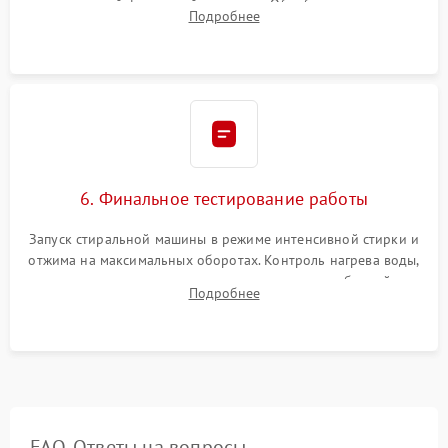
надежной фиксацией хомутами. Обработка стыков
Подробнее
герметиком для предотвращения возможных протечек воды.
6. Финальное тестирование работы
Запуск стиральной машины в режиме интенсивной стирки и
отжима на максимальных оборотах. Контроль нагрева воды,
корректности слива, отсутствия излишних вибраций,
Подробнее
посторонних стуков и протечек под корпусом.
FAQ. Ответы на вопросы