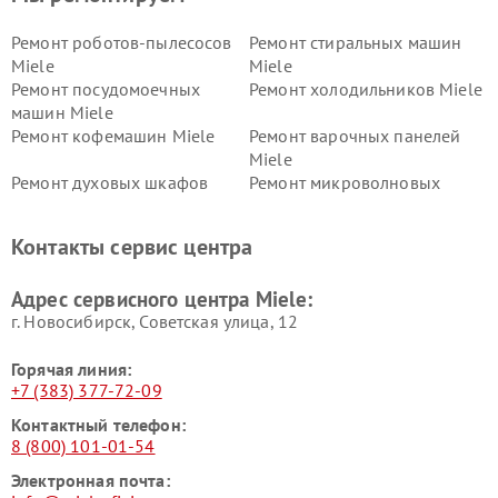
Ремонт роботов-пылесосов
Ремонт стиральных машин
Miele
Miele
Ремонт посудомоечных
Ремонт холодильников Miele
машин Miele
Ремонт кофемашин Miele
Ремонт варочных панелей
Miele
Ремонт духовых шкафов
Ремонт микроволновых
Miele
печей Miele
Ремонт парогенераторов
Ремонт вытяжек Miele
Контакты сервис центра
Miele
Ремонт гладильных систем
Ремонт вертикальных
Адрес сервисного центра Miele:
Miele
пылесосов Miele
г. Новосибирск, Советская улица, 12
Горячая линия:
+7 (383) 377-72-09
Контактный телефон:
8 (800) 101-01-54
Электронная почта: