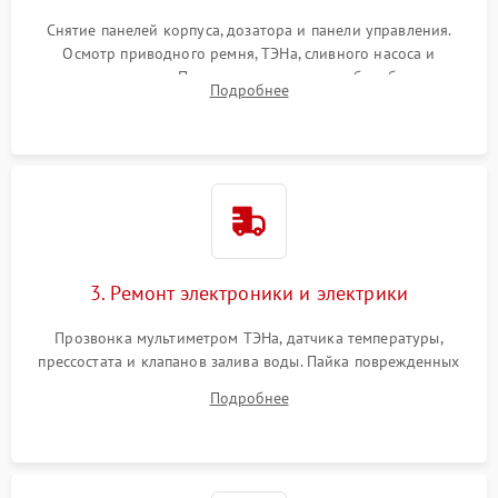
Снятие панелей корпуса, дозатора и панели управления.
Осмотр приводного ремня, ТЭНа, сливного насоса и
амортизаторов. Проверка подшипников барабана и
Подробнее
крестовины на износ, а манжеты люка на разрывы.
3. Ремонт электроники и электрики
Прозвонка мультиметром ТЭНа, датчика температуры,
прессостата и клапанов залива воды. Пайка поврежденных
дорожек или замена симисторов на плате управления.
Подробнее
Восстановление целостности проводки и контактов.