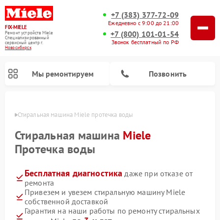
+7 (383) 377-72-09
Ежедневно с 9:00 до 21:00
FIX-MIELE
+7 (800) 101-01-54
Ремонт устройств Miele
Специализированный
Звонок бесплатный по РФ
cервисный центр г.
Новосибирск
Мы ремонтируем
Позвонить
ирске
Стиральная машина Miele протечка воды
Стиральная машина
Miele
Протечка воды
Бесплатная диагностика
даже при отказе от
ремонта
Привезем и увезем стиральную машину Miele
собственной доставкой
Ремонт вертикальных пылесосов Miele
Ремонт роботов-пылесосов Miele
Ремонт варочных панелей Miele
Ремонт микроволновых печей Miele
Ремонт посудомоечных машин Miele
Ремонт гладильных систем Miele
Ремонт сушильных машин Miele
Гарантия на наши работы по ремонту стиральных