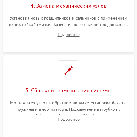
4. Замена механических узлов
Установка новых подшипников и сальников с применением
влагостойкой смазки. Замена изношенных щеток двигателя,
порванного ремня привода, неисправного сливного насоса
Подробнее
или поврежденной резиновой манжеты.
5. Сборка и герметизация системы
Монтаж всех узлов в обратном порядке. Установка бака на
пружины и амортизаторы. Подключение патрубков с
надежной фиксацией хомутами. Обработка стыков
Подробнее
герметиком для предотвращения возможных протечек воды.