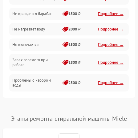
Не вращается барабан
1500 ₽
Подробнее →
Слив
Не нагревает воду
2000 ₽
Подробнее →
Программное обеспечение
Не включается
1500 ₽
Подробнее →
Запах горелого при
1800 ₽
Подробнее →
работе
Проблемы с набором
2500 ₽
Подробнее →
воды
Замена ТЭНа
2200 ₽
Подробнее →
Замена платы управления
2200 ₽
Подробнее →
Этапы ремонта стиральной машины Miele