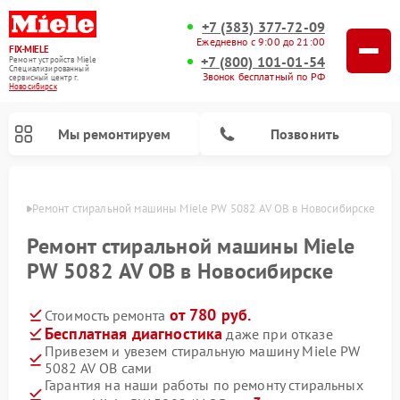
+7 (383) 377-72-09
Ежедневно с 9:00 до 21:00
FIX-MIELE
+7 (800) 101-01-54
Ремонт устройств Miele
Специализированный
Звонок бесплатный по РФ
cервисный центр г.
Новосибирск
Мы ремонтируем
Позвонить
ирске
Ремонт стиральной машины Miele PW 5082 AV OB в Новосибирске
Ремонт стиральной машины Miele
PW 5082 AV OB в Новосибирске
от 780 руб.
Стоимость ремонта
Бесплатная диагностика
даже при отказе
Привезем и увезем стиральную машину Miele PW
5082 AV OB сами
Ремонт вертикальных пылесосов Miele
Ремонт роботов-пылесосов Miele
Ремонт варочных панелей Miele
Ремонт микроволновых печей Miele
Ремонт посудомоечных машин Miele
Ремонт гладильных систем Miele
Ремонт сушильных машин Miele
Гарантия на наши работы по ремонту стиральных