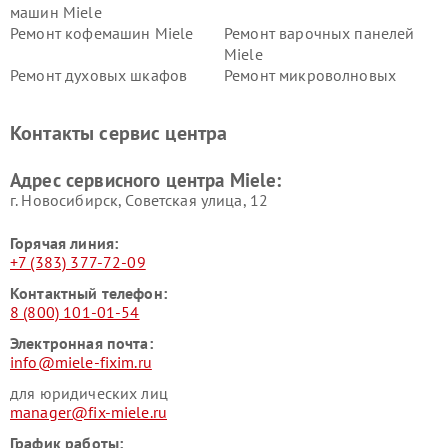
машин Miele
Ремонт кофемашин Miele
Ремонт варочных панелей
Miele
Ремонт духовых шкафов
Ремонт микроволновых
Miele
печей Miele
Ремонт парогенераторов
Ремонт вытяжек Miele
Контакты сервис центра
Miele
Ремонт гладильных систем
Ремонт вертикальных
Адрес сервисного центра Miele:
Miele
пылесосов Miele
г. Новосибирск, Советская улица, 12
Горячая линия:
+7 (383) 377-72-09
Контактный телефон:
8 (800) 101-01-54
Электронная почта:
info@miele-fixim.ru
для юридических лиц
manager@fix-miele.ru
График работы: