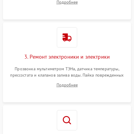
Подробнее
крестовины на износ, а манжеты люка на разрывы.
3. Ремонт электроники и электрики
Прозвонка мультиметром ТЭНа, датчика температуры,
прессостата и клапанов залива воды. Пайка поврежденных
дорожек или замена симисторов на плате управления.
Подробнее
Восстановление целостности проводки и контактов.