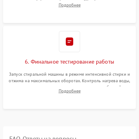
надежной фиксацией хомутами. Обработка стыков
Подробнее
герметиком для предотвращения возможных протечек воды.
6. Финальное тестирование работы
Запуск стиральной машины в режиме интенсивной стирки и
отжима на максимальных оборотах. Контроль нагрева воды,
корректности слива, отсутствия излишних вибраций,
Подробнее
посторонних стуков и протечек под корпусом.
FAQ. Ответы на вопросы