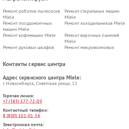
Ремонт роботов-пылесосов
Ремонт стиральных машин
Miele
Miele
Ремонт посудомоечных
Ремонт холодильников Miele
машин Miele
Ремонт кофемашин Miele
Ремонт варочных панелей
Miele
Ремонт духовых шкафов
Ремонт микроволновых
Miele
печей Miele
Ремонт парогенераторов
Ремонт вытяжек Miele
Контакты сервис центра
Miele
Ремонт гладильных систем
Ремонт вертикальных
Адрес сервисного центра Miele:
Miele
пылесосов Miele
г. Новосибирск, Советская улица, 12
Горячая линия:
+7 (383) 377-72-09
Контактный телефон:
8 (800) 101-01-54
Электронная почта: