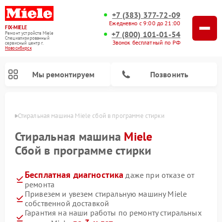
+7 (383) 377-72-09
Ежедневно с 9:00 до 21:00
FIX-MIELE
+7 (800) 101-01-54
Ремонт устройств Miele
Специализированный
Звонок бесплатный по РФ
cервисный центр г.
Новосибирск
Мы ремонтируем
Позвонить
ирске
Стиральная машина Miele сбой в программе стирки
Стиральная машина
Miele
Сбой в программе стирки
Бесплатная диагностика
даже при отказе от
ремонта
Привезем и увезем стиральную машину Miele
собственной доставкой
Ремонт вертикальных пылесосов Miele
Ремонт роботов-пылесосов Miele
Ремонт варочных панелей Miele
Ремонт микроволновых печей Miele
Ремонт посудомоечных машин Miele
Ремонт гладильных систем Miele
Ремонт сушильных машин Miele
Гарантия на наши работы по ремонту стиральных