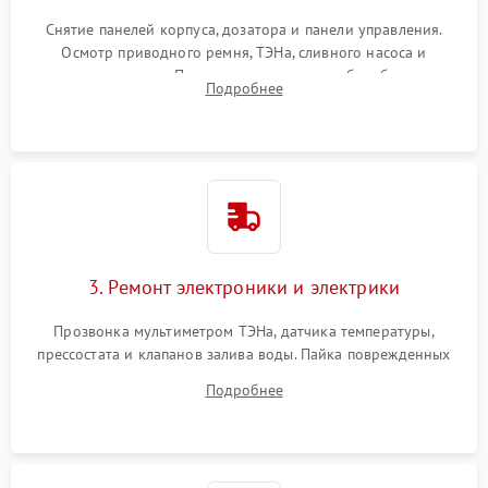
Снятие панелей корпуса, дозатора и панели управления.
Осмотр приводного ремня, ТЭНа, сливного насоса и
амортизаторов. Проверка подшипников барабана и
Подробнее
крестовины на износ, а манжеты люка на разрывы.
3. Ремонт электроники и электрики
Прозвонка мультиметром ТЭНа, датчика температуры,
прессостата и клапанов залива воды. Пайка поврежденных
дорожек или замена симисторов на плате управления.
Подробнее
Восстановление целостности проводки и контактов.